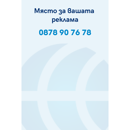
пропаднал път, обслужващ важен обект
07.08.2026, 12:05
Да отговорим на жегите с филм под звездите днес и
утре
07.08.2026, 10:21
Първите крачки в помощ на пенсионерите в Перник,
вече са факт
07.08.2026, 09:18
Пак ограничават камионите по магистралите в петък
и неделя. Ето обходните маршрути
07.08.2026, 07:55
Ето какво вдъхнови Здравка Евтимова за новата ѝ
книга
07.08.2026, 00:11
Продължава изграждането на нови паркоместа в
Перник
06.08.2026, 11:22
Върви почистване на главен път от квартал „Бела