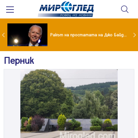
Иран постави нови условия за отварянето на Ормузкия проток
Ракът на простатата на Джо Байдън се е разпространил
Перник