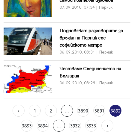
самостоятелна изложба
07.09.2010, 07:34 | Перник
Подновяват разговорите за
връзка на Перник със
софийското метро
06.09.2010, 08:31 | Перник
Честваме Съединението на
България
06.09.2010, 08:28 | Перник
‹
1
2
...
3890
3891
3892
3893
3894
...
3932
3933
›