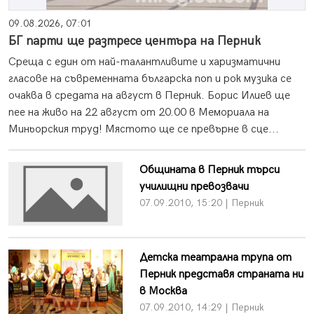
09.08.2026, 07:01
БГ парти ще разтресе центъра на Перник
Среща с един от най-талантливите и харизматични
гласове на съвременната българска поп и рок музика се
очаква в средата на август в Перник. Борис Илиев ще
пее на живо на 22 август от 20.00 в Мемориала на
Миньорския труд! Мястото ще се превърне в сце...
Общината в Перник търси
училищни превозвачи
07.09.2010, 15:20 | Перник
Детска театрална трупа от
Перник представя страната ни
в Москва
07.09.2010, 14:29 | Перник