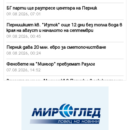
БГ парти ще разтресе центъра на Перник
09.08.2026, 07:01
Пернишкият кв. "Изток" още 12 дни без топла вода в
края на август и началото на септември
09.08.2026, 00:45
Перник дава 20 млн. евро за сметопочистване
08.08.2026, 00:24
Феновете на "Миньор" превземат Разлог
07.08.2026, 14:52
Ремонтът на ул. "Ален мак" в Перник е в заключителен
етап
07.08.2026, 14:10
Фолклорен ансамбъл „Кладница“ с голямата награда от
фестивал в Полша
07.08.2026, 13:05
Частично бедствено положение в Перник заради