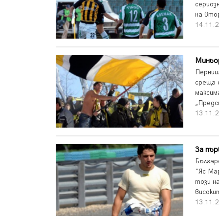
сериозн
на вто
14.11.2
Миньо
Перниш
среща 
максим
„Предст
13.11.2
За пър
Българ
"Яс Ма
този н
високи
13.11.2