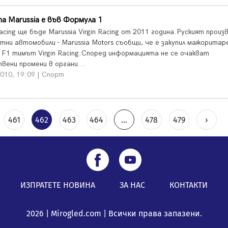
а Marussia е във Формула 1
Racing ще бъде Marussia Virgin Racing от 2011 година.Руският прои
ртни автомобили - Marussia Motors съобщи, че е закупил мажоритар
в F1 тимът Virgin Racing.Според информацията не се очакват
вени промени в органи...
010, 19:09 | Спорт
461
462
463
464
...
478
479
›
ИЗПРАТЕТЕ НОВИНА
ЗА НАС
КОНТАКТИ
2026 | Mirogled.com | Всички права запазени.