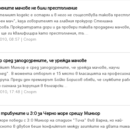
ените мачове не били престъпление
телният кодекс е остарял и в него не съществува такова престъ
рен мач", каза говорителят на главния прокурор Стелиана
рова.Прокуратурата дори и да провери такива продадени мачове
 ще ги квалифицира като престъпления, тъ...
010, 08:57 | Спорт
 сред заподозрените, че урежда мачове
кият Миньор е сред заподозрените, че урежда мачове, научи
лед". В момента отборът е 15 място в класацията на професион
 група.Преди ден премиерът Бойко Борисов обяви, че службите ра
 сигнала за корупция в български...
010, 17:48 | Спорт
 трибуните и 3:0 за Черно море срещу Миньор
море победи с 3:0 Миньор на стадион "Тича" във Варна, но най-
сното в двубоя беше конфликтът между агитките на двата тима