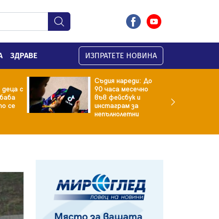
А
ЗДРАВЕ
ИЗПРАТЕТЕ НОВИНА
Съдия нареди: До
 деца с
90 часа месечно
баба
във фейсбук и
то се
инстаграм за
непълнолетни