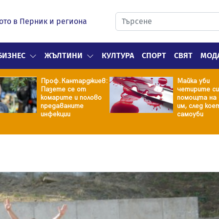
ото в Перник и региона
БИЗНЕС
ЖЪЛТИНИ
КУЛТУРА
СПОРТ
СВЯТ
МОД
Проф.Кантарджиев:
Майка уби
Пазете се от
четирите си
комарите и полово
помощта на 
предаваните
им, след кое
инфекции
самоуби