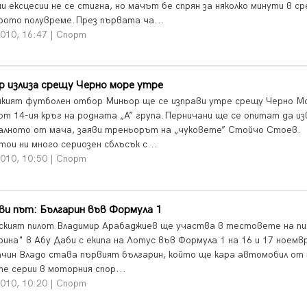
и ексцесии не се стигна, но мачът бе спрян за няколко минути в с
рото полувреме.През първата ча...
010, 16:47 | Спорт
р излиза срещу Черно море утре
кият футболен отбор Миньор ще се изправи утре срещу Черно М
от 14-ия кръг на родната „А” група.Перничани ще се опитат да и
алното от мача, заяви треньорът на „чуковете” Стойчо Стоев.
ои ни много сериозен сблъсък с...
010, 10:50 | Спорт
ви път: Българин във Формула 1
ският пилот Владимир Арабаджиев ще участва в тестовете на п
рина" в Абу Даби с екипа на Лотус във Формула 1 на 16 и 17 ноемв
ачин Владо става първият българин, който ще кара автомобил от 
те серии в моторния спор...
010, 10:20 | Спорт