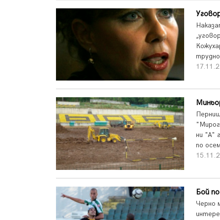
Уговор
Наказа
„угово
Кожуха
трудно
17.11.2
Миньор
Перниш
"Мирог
ни "А"
по осем
15.11.2
Бой по
Черно 
интере