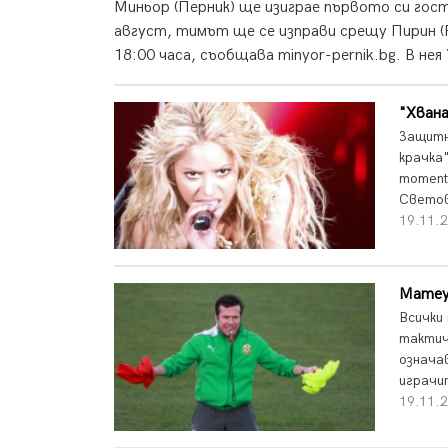
Миньор (Перник) ще изиграе първото си гост
август, тимът ще се изправи срещу Пирин (
18:00 часа, съобщава minyor-pernik.bg. В нея “
"Хвана
Защитн
крачка
moment
Светов
19.11.2
Матеус
Всички
тактич
означа
играчи
19.11.2