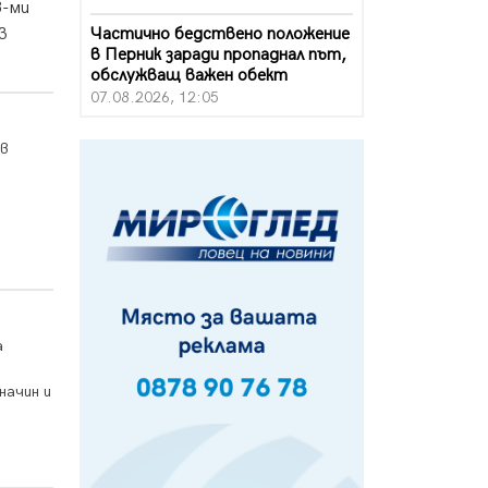
8-ми
Частично бедствено положение
в
в Перник заради пропаднал път,
обслужващ важен обект
07.08.2026, 12:05
Да отговорим на жегите с филм
 в
под звездите днес и утре
07.08.2026, 10:21
Първите крачки в помощ на
пенсионерите в Перник, вече са
факт
07.08.2026, 09:18
Пак ограничават камионите по
а
магистралите в петък и неделя.
Ето обходните маршрути
07.08.2026, 07:55
начин и
Ето какво вдъхнови Здравка
Евтимова за новата ѝ книга
07.08.2026, 00:11