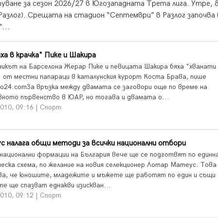
уване за сезон 2026/27 в Югозападната Трета лига. Утре, 
Разлог). Срещата на стадион “Септември” в Разлог започва 
...
ха в крачка" Пике и Шакира
икът на Барселона Жерар Пике и певицата Шакира бяха "хванати
" от местни папараци в каталунския курорт Коста Брава, пише
o24.comЗа връзка между двамата се заговори още по време на
ното първенство в ЮАР, но тогава и двамата о...
010, 09:16 | Спорт
 налага общи методи за всички национални отбори
 национални формации на България вече ще се подготвят по единн
еска схема, по желание на новия селекционер Лотар Матеус. Това
ва, че юношите, младежите и мъжете ще работят по един и същи 
те ще спазват еднакви изискван...
010, 09:12 | Спорт