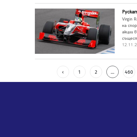
Рускат
Virgin 
на спо
акции 
същест
12.11.2
‹
1
2
...
460