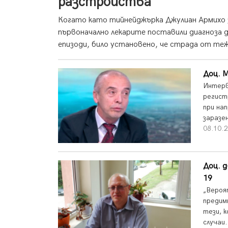
разстройства
Когато като тийнейджърка Джулиан Армихо 
първоначално лекарите поставили диагноза д
епизоди, било установено, че страда от теж
Доц. М
Интерв
регист
при на
заразе
08.10.2
Доц. д
19
„Вероя
предим
тези, 
случаи