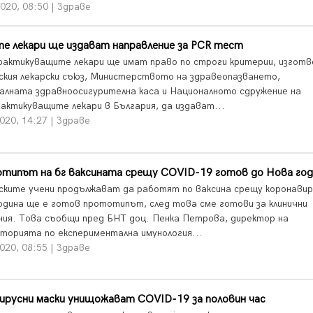
020, 08:50 | Здраве
е лекари ще издават направление за PCR тест
актикуващите лекари ще имат право по строги критерии, изготв
ския лекарски съюз, Министерството на здравеопазването,
алната здравноосигурителна каса и Националното сдружение на
актикуващите лекари в България, да издават...
020, 14:27 | Здраве
типът на бг ваксината срещу COVID-19 готов до Нова год
ските учени продължават да работят по ваксина срещу коронавир
одина ще е готов прототипът, след това сме готови за клинични
ния. Това съобщи пред БНТ доц. Пенка Петрова, директор на
торията по експериментална имунология...
020, 08:55 | Здраве
ирусни маски унищожават COVID-19 за половин час