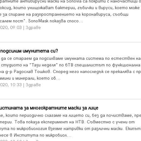
ратните антивирусни маски на Sonovia са покрити с наночастици 
 оксид, които унищожават бактерии, гъбички и вируси, което може
е за спиране на разпространението на коронавируса, съобщи
салем пост". SonoMask показва спосо...
020, 09:03 | Здраве
 подсилим имунитета си?
 да се стараем да подсилваме имунната система по естествен на
в студиото на "Тази неделя" по бТВ специалистът по функционална
на д-р Радослав Тошков. Според него напоследък се прекалява с п
мини и минерали, което об...
020, 10:33 | Здраве
истината за многократните маски за лице
е, които периодично слагаме на лицето си, без да почистваме, пр
терии. Това показа експеримент на НТВ. Съвместно с учени от
ута по микробиология взехме натривки от различни маски. Екипът
несе в Института по микробиол...