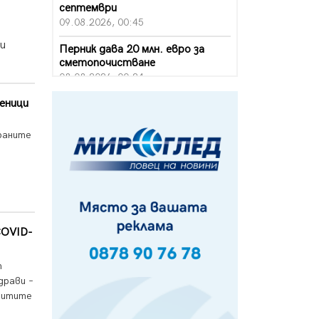
септември
09.08.2026, 00:45
ни
Перник дава 20 млн. евро за
сметопочистване
08.08.2026, 00:24
ченици
Феновете на "Миньор"
превземат Разлог
07.08.2026, 14:52
ираните
Ремонтът на ул. "Ален мак" в
Перник е в заключителен етап
07.08.2026, 14:10
Фолклорен ансамбъл „Кладница“
с голямата награда от
COVID-
фестивал в Полша
07.08.2026, 13:05
т
драви –
Частично бедствено положение
в Перник заради пропаднал път,
критите
обслужващ важен обект