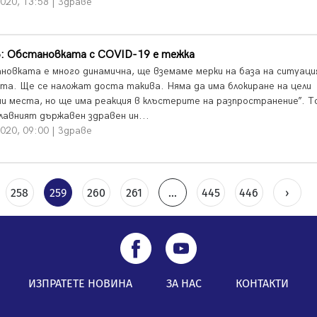
020, 13:58 | Здраве
в: Обстановката с COVID-19 е тежка
новката е много динамична, ще вземаме мерки на база на ситуаци
та. Ще се наложат доста такива. Няма да има блокиране на цели
ни места, но ще има реакция в клъстерите на разпространение”. Т
главният държавен здравен ин...
020, 09:00 | Здраве
258
259
260
261
...
445
446
›
ИЗПРАТЕТЕ НОВИНА
ЗА НАС
КОНТАКТИ