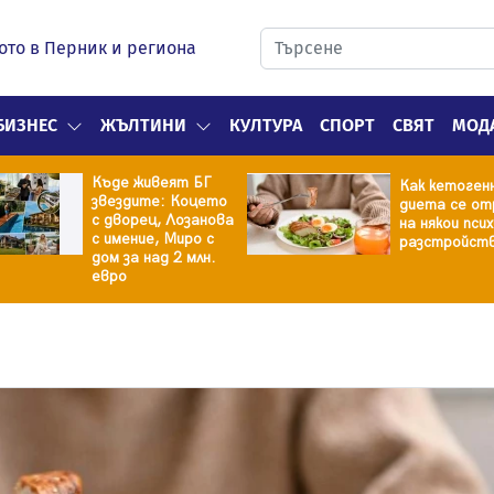
ото в Перник и региона
БИЗНЕС
ЖЪЛТИНИ
КУЛТУРА
СПОРТ
СВЯТ
МОД
Къде живеят БГ
Как кетоген
звездите: Коцето
диета се от
с дворец, Лозанова
на някои пси
с имение, Миро с
разстройст
дом за над 2 млн.
евро