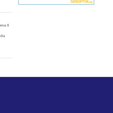
06.08.2026, 00:48
Пернишки експерт за фишинг
измамите: Проверявайте
съмнителните линкове в
ята в
bezopasno.net
05.08.2026, 15:42
ова
На 95 години почина Лиляна
Десова
05.08.2026, 15:18