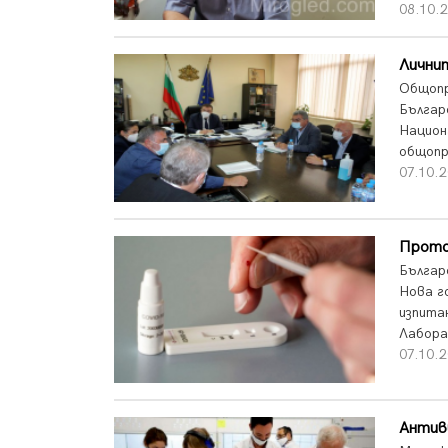
08.10.2
Личнит
Общопр
Българ
Национ
общопр
07.10.2
Прото
Българ
Нова г
изпита
Лабора
07.10.2
Антив