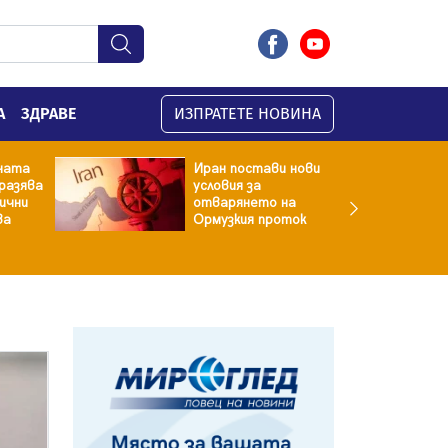
А
ЗДРАВЕ
ИЗПРАТЕТЕ НОВИНА
ната
Иран постави нови
разява
условия за
хични
отварянето на
ва
Ормузкия проток