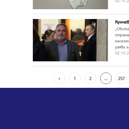
02.10.2
Кунче
„Обста
страна
населе
заяви 
02.10.2
‹
1
2
...
257