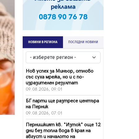
НОВИНИ В РЕГИОНА
ПОСЛЕДНИ НОВИНИ
Нов успех за Миньор, отново
със суха мрежа, но и с по-
изразителен резултат
09.08.2026, 09:01
БГ парти ще разтресе центъра
на Перник
09.08.2026, 07:01
Пернишкият кв. "Изток" още 12
дни без топла вода в края на
август и началото на