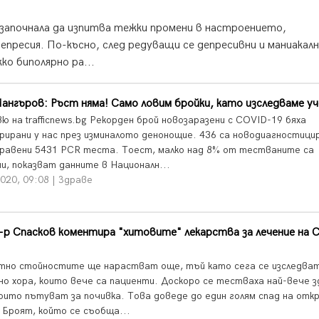
започнала да изпитва тежки промени в настроението,
епресия. По-късно, след редуващи се депресивни и маниакал
ко биполярно ра...
ангъров: Ръст няма! Само ловим бройки, като изследваме у
ю на trafficnews.bg Рекорден брой новозаразени с COVID-19 бяха
рирани у нас през изминалото денонощие. 436 са новодиагностиц
правени 5431 PCR теста. Тоест, малко над 8% от тестваните са
ни, показват данните в Националн...
020, 09:08 | Здраве
-р Спасков коментира "хитовите" лекарства за лечение на 
тно стойностите ще нарастват още, тъй като сега се изследва
но хора, които вече са пациенти. Доскоро се тестваха най-вече з
които пътуват за почивка. Това доведе до един голям спад на от
. Броят, който се съобща...