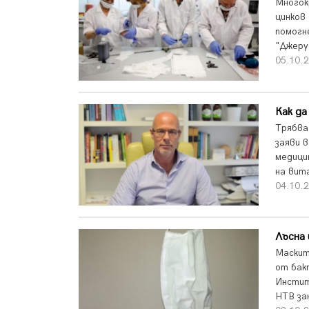
Многок
цинков
помогн
"Джеру
05.10.2
Как да
Трябва
заяви 
медици
на вита
04.10.2
Лъсна 
Маскит
от бак
Инстит
НТВ за