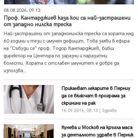
08.08.2026, 09:13
Проф. Кантарджиев каза кои са най-застрашени
от западно нилска треска
Най-застрашени от западнонилска треска са хората над
60 години и тези с имунен дефицит. Това заяви в ефира
на "Събуди се" проф. Тодор Кантарджиев, бивш
директор на Центъра по заразни и паразитни
болести. Хората с отслабен имунитет е добре да
използва...
Приканват лекарите в Перниу
да се включат в програма за
скрининг на рак
16.09.2016, 08:13 | Здраве
Кунева и Москов на кръгла маса
за денталното здраве в Перник