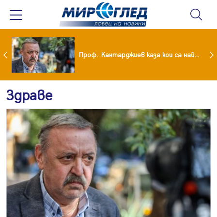
Учени: Земята се затопля с рекордни темпове
Проф. Кантарджиев каза кои са най-застрашени от западно нилска треска
Здраве