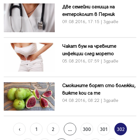
Две семейни огнища на
ентероколит в Перник
09.08.2016, 17:15 | Здраве
Чакат бум на чревните
инфекции след морето
05.08.2016, 07:59 | Здраве
Смокините борят сто болежки,
вижте кои са те
04.08.2016, 08:22 | Здраве
‹
1
2
...
300
301
302