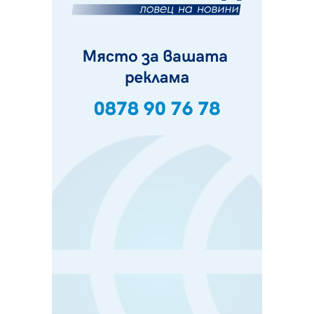
и неделя. Ето обходните маршрути
07.08.2026, 07:55
Ето какво вдъхнови Здравка Евтимова за новата ѝ
книга
07.08.2026, 00:11
Продължава изграждането на нови паркоместа в
Перник
06.08.2026, 11:22
Върви почистване на главен път от квартал „Бела
вода“ до кв. „Църква“
06.08.2026, 10:57
Четири сигнала до пожарната в Перник за денонощие,
пожарникарите призовават към повишено внимание
06.08.2026, 09:43
Много заразен вирус върлува в Перник
06.08.2026, 09:28
Проверки за спазване правилата за пожарна