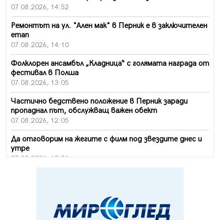
07.08.2026, 14:52
Ремонтът на ул. "Ален мак" в Перник е в заключителен
етап
07.08.2026, 14:10
Фолклорен ансамбъл „Кладница“ с голямата награда от
фестивал в Полша
07.08.2026, 13:05
Частично бедствено положение в Перник заради
пропаднал път, обслужващ важен обект
07.08.2026, 12:05
Да отговорим на жегите с филм под звездите днес и
утре
07.08.2026, 10:21
Първите крачки в помощ на пенсионерите в Перник,
вече са факт
07.08.2026, 09:18
Пак ограничават камионите по магистралите в петък