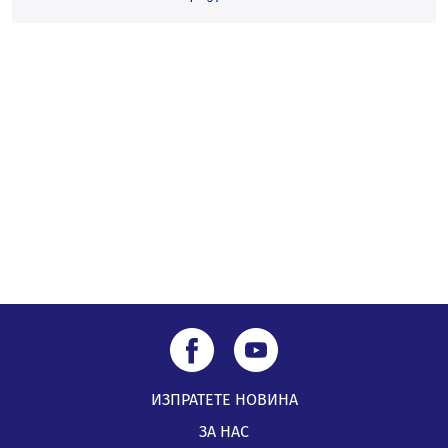
на отчетния процес
05.08.2026, 11:48
Радев: Работи се усилено за спасяване на средствата
по Плана за справедлив преход за Стара Загора,
Кюстендил и Перник
05.08.2026, 11:34
ИЗПРАТЕТЕ НОВИНА
ЗА НАС