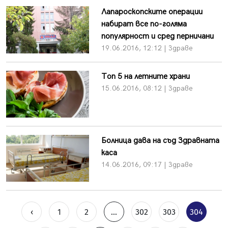
Лапароскопските операции
набират все по-голяма
популярност и сред перничани
19.06.2016, 12:12 | Здраве
Топ 5 на летните храни
15.06.2016, 08:12 | Здраве
Болница дава на съд Здравната
каса
14.06.2016, 09:17 | Здраве
‹
1
2
...
302
303
304