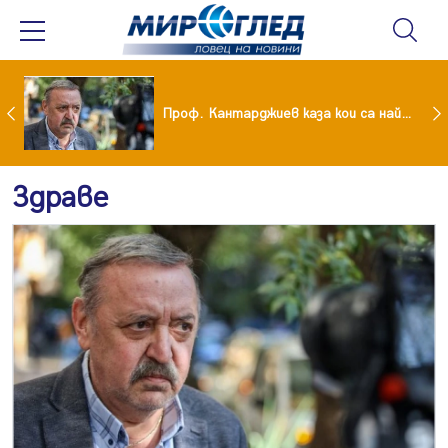
Учени: Земята се затопля с рекордни темпове
Проф. Кантарджиев каза кои са най-застрашени от западно нилска треска
Здраве