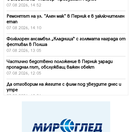
07.08.2026, 14:52
Ремонтът на ул. "Ален мак" в Перник е в заключителен
етап
07.08.2026, 14:10
Фолклорен ансамбъл „Кладница“ с голямата награда от
фестивал в Полша
07.08.2026, 13:05
Частично бедствено положение в Перник заради
пропаднал път, обслужващ важен обект
07.08.2026, 12:05
Да отговорим на жегите с филм под звездите днес и
утре
07.08.2026, 10:21
Първите крачки в помощ на пенсионерите в Перник,
вече са факт
07.08.2026, 09:18
Пак ограничават камионите по магистралите в петък