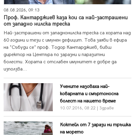
08.08.2026, 09:13
Проф. Кантарджиев каза кои са най-застрашени
от западно нилска треска
Най-застрашени от западнонилска треска са хората над
60 години и тези с имунен дефицит. Това заяви в ефира
на "Събуди се" проф. Тодор Кантарджиев, бивш
директор на Центъра по заразни и паразитни
болести. Хората с отслабен имунитет е добре да
използва...
Учените назоваха най-
коварната и смъртоносна
болест на нашето време
10.07.2016, 08:22 | Здраве
Коктейл от 7 зарази ни тръшка
на морето