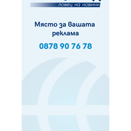
и неделя. Ето обходните маршрути
07.08.2026, 07:55
Ето какво вдъхнови Здравка Евтимова за новата ѝ
книга
07.08.2026, 00:11
Продължава изграждането на нови паркоместа в
Перник
06.08.2026, 11:22
Върви почистване на главен път от квартал „Бела
вода“ до кв. „Църква“
06.08.2026, 10:57
Четири сигнала до пожарната в Перник за денонощие,
пожарникарите призовават към повишено внимание
06.08.2026, 09:43
Много заразен вирус върлува в Перник
06.08.2026, 09:28
Проверки за спазване правилата за пожарна