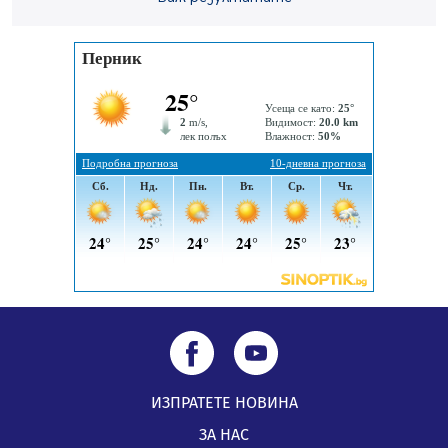
„Топлофикация Перник“ напредва с дигитализацията
на отчетния процес
05.08.2026, 11:48
Радев: Работи се усилено за спасяване на средствата
по Плана за справедлив преход за Стара Загора,
Кюстендил и Перник
05.08.2026, 11:34
ИЗПРАТЕТЕ НОВИНА
ЗА НАС