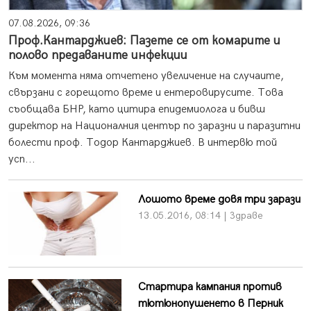
07.08.2026, 09:36
Проф.Кантарджиев: Пазете се от комарите и
полово предаваните инфекции
Към момента няма отчетено увеличение на случаите,
свързани с горещото време и ентеровирусите. Това
съобщава БНР, като цитира епидемиолога и бивш
директор на Националния център по заразни и паразитни
болести проф. Тодор Кантарджиев. В интервю той
усп...
Лошото време довя три зарази
13.05.2016, 08:14 | Здраве
Стартира кампания против
тютюнопушенето в Перник