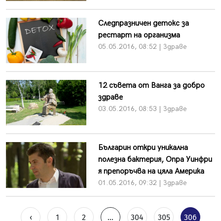
Следпразничен детокс за
рестарт на организма
05.05.2016, 08:52 | Здраве
12 съвета от Ванга за добро
здраве
03.05.2016, 08:53 | Здраве
Българин откри уникална
полезна бактерия, Опра Уинфри
я препоръчва на цяла Америка
01.05.2016, 09:32 | Здраве
‹
1
2
...
304
305
306