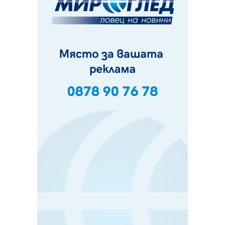
Пак ограничават камионите по магистралите в петък
и неделя. Ето обходните маршрути
07.08.2026, 07:55
Ето какво вдъхнови Здравка Евтимова за новата ѝ
книга
07.08.2026, 00:11
Продължава изграждането на нови паркоместа в
Перник
06.08.2026, 11:22
Върви почистване на главен път от квартал „Бела
вода“ до кв. „Църква“
06.08.2026, 10:57
Четири сигнала до пожарната в Перник за денонощие,
пожарникарите призовават към повишено внимание
06.08.2026, 09:43
Много заразен вирус върлува в Перник
06.08.2026, 09:28