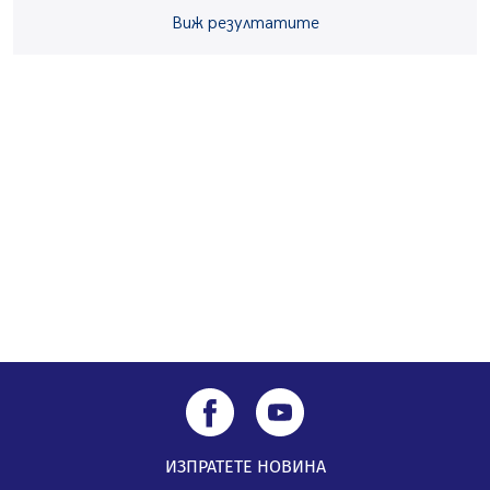
Виж резултатите
„Топлофикация Перник“ напредва с дигитализацията
на отчетния процес
05.08.2026, 11:48
Радев: Работи се усилено за спасяване на средствата
по Плана за справедлив преход за Стара Загора,
Кюстендил и Перник
05.08.2026, 11:34
ИЗПРАТЕТЕ НОВИНА