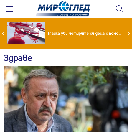
Проф.Кантарджиев: Пазете се от комарите и полово предаваните инфекции
Майка уби четирите си деца с помощта на баба им, след което се самоуби
Здраве