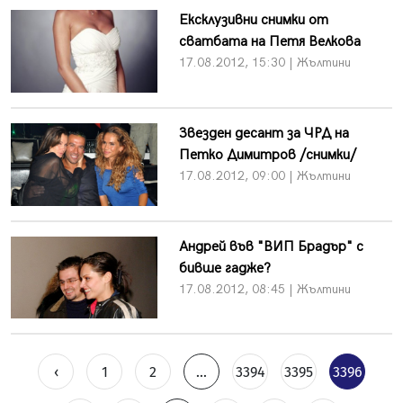
Ексклузивни снимки от
сватбата на Петя Велкова
17.08.2012, 15:30 | Жълтини
Звезден десант за ЧРД на
Петко Димитров /снимки/
17.08.2012, 09:00 | Жълтини
Андрей във "ВИП Брадър" с
бивше гадже?
17.08.2012, 08:45 | Жълтини
‹
1
2
...
3394
3395
3396