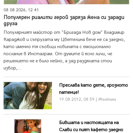
08.08.2026, 12:41
Популярен риалити герой заряза жена си заради
друга
Популярният майстор от "Бригада Нов дом" Владимир
Караджов и съпругата му Цветелина вече не са заедно,
като именно тя съобщи новината с емоционално
послание в Инстаграм. От думите й ясно личи, че
решението не е било нейно, а зад раздялата стои
избор,...
Преслава като дете, грозното
патенце!
19.08.2012, 08:59 | Жълтини
Бившата и настоящата на
Слави си пият кафето заедно