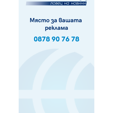
07.08.2026, 09:18
Пак ограничават камионите по магистралите в петък
и неделя. Ето обходните маршрути
07.08.2026, 07:55
Ето какво вдъхнови Здравка Евтимова за новата ѝ
книга
07.08.2026, 00:11
Продължава изграждането на нови паркоместа в
Перник
06.08.2026, 11:22
Върви почистване на главен път от квартал „Бела
вода“ до кв. „Църква“
06.08.2026, 10:57
Четири сигнала до пожарната в Перник за денонощие,
пожарникарите призовават към повишено внимание
06.08.2026, 09:43
Много заразен вирус върлува в Перник