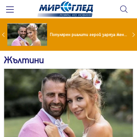
Водата от чешмата често е по-добра от бутилираната
Популярен риалити герой заряза жена си заради друга
Жълтини