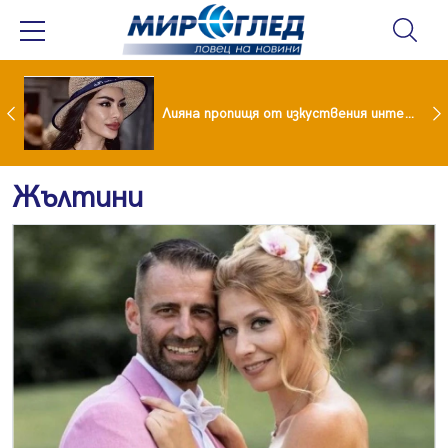
Популярен риалити герой заряза жена си заради друга
Лияна пропищя от изкуствения интелект
Жълтини