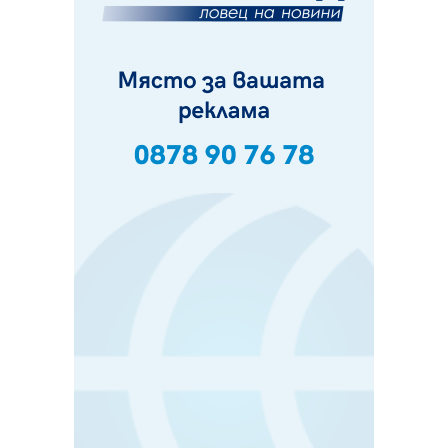
07.08.2026, 09:18
Пак ограничават камионите по магистралите в петък
и неделя. Ето обходните маршрути
07.08.2026, 07:55
Ето какво вдъхнови Здравка Евтимова за новата ѝ
книга
07.08.2026, 00:11
Продължава изграждането на нови паркоместа в
Перник
06.08.2026, 11:22
Върви почистване на главен път от квартал „Бела
вода“ до кв. „Църква“
06.08.2026, 10:57
Четири сигнала до пожарната в Перник за денонощие,
пожарникарите призовават към повишено внимание
06.08.2026, 09:43
Много заразен вирус върлува в Перник