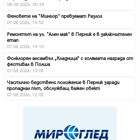
08.08.2026, 00:24
Феновете на "Миньор" превземат Разлог
07.08.2026, 14:52
Ремонтът на ул. "Ален мак" в Перник е в заключителен
етап
07.08.2026, 14:10
Фолклорен ансамбъл „Кладница“ с голямата награда от
фестивал в Полша
07.08.2026, 13:05
Частично бедствено положение в Перник заради
пропаднал път, обслужващ важен обект
07.08.2026, 12:05
Да отговорим на жегите с филм под звездите днес и
утре
07.08.2026, 10:21
Първите крачки в помощ на пенсионерите в Перник,
вече са факт