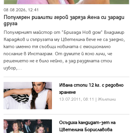
08.08.2026, 12:41
Популярен риалити герой заряза жена си заради
друга
Популярният майстор от "Бригада Нов дом" Владимир
Караджов и съпругата му Цветелина вече не са заедно,
като именно тя съобщи новината с емоционално
послание в Инстаграм. От думите й ясно личи, че
решението не е било нейно, а зад раздялата стои
избор,...
Ивана стопи 12 кг. с редовно
хранене
13.07.2011, 08:11 | Жълтини
Осъдиха кандидат-зет на
Цветелина Бориславова