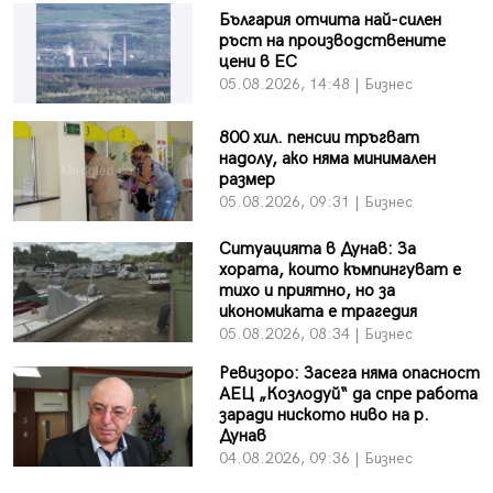
България отчита най-силен
ръст на производствените
цени в ЕС
05.08.2026, 14:48 | Бизнес
800 хил. пенсии тръгват
надолу, ако няма минимален
размер
05.08.2026, 09:31 | Бизнес
Ситуацията в Дунав: За
хората, които къмпингуват е
тихо и приятно, но за
икономиката е трагедия
05.08.2026, 08:34 | Бизнес
Ревизоро: Засега няма опасност
АЕЦ „Козлодуй“ да спре работа
заради ниското ниво на р.
Дунав
04.08.2026, 09:36 | Бизнес