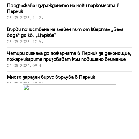
Продължава изграждането на нови паркоместа в
Перник
06.08.2026, 11:22
Върви почистване на главен път от квартал „Бела
вода“ до кв. „Църква“
06.08.2026, 10:57
Четири сигнала до пожарната в Перник за денонощие,
пожарникарите призовават към повишено внимание
06.08.2026, 09:43
Много заразен вирус върлува в Перник
06.08.2026, 09:28
Проверки за спазване правилата за пожарна
безопасност по време на жътвената кампания в
Перник
06.08.2026, 07:51
Ето какви забавления ще има през август в Перник
06.08.2026, 00:48