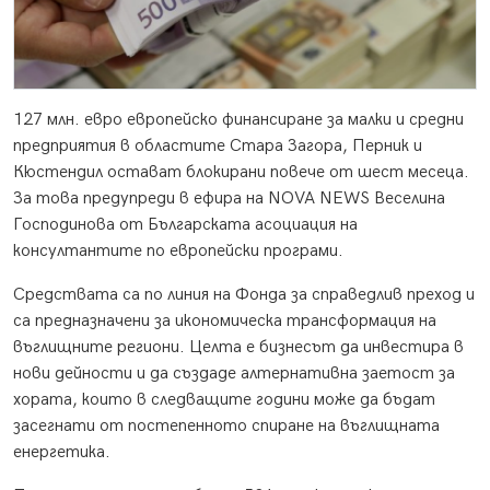
127 млн. евро европейско финансиране за малки и средни
предприятия в областите Стара Загора, Перник и
Кюстендил остават блокирани повече от шест месеца.
За това предупреди в ефира на NOVA NEWS Веселина
Господинова от Българската асоциация на
консултантите по европейски програми.
Средствата са по линия на Фонда за справедлив преход и
са предназначени за икономическа трансформация на
въглищните региони. Целта е бизнесът да инвестира в
нови дейности и да създаде алтернативна заетост за
хората, които в следващите години може да бъдат
засегнати от постепенното спиране на въглищната
енергетика.