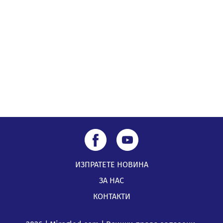
Извънредният и пълномощен посланик на Иран на
посещение в музея в Перник
05.08.2026, 09:02
Млади мъже от Перник в инициатива „Перник
подкрепя своите пенсионери“
05.08.2026, 08:57
ИЗПРАТЕТЕ НОВИНА
ЗА НАС
КОНТАКТИ