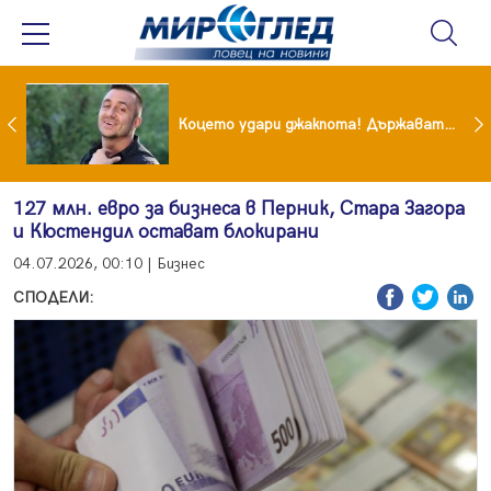
преди бурята! Защо Саня Армутлиева продължава да мълчи за раздялата с Дара?
Коцето удари джакпота! Държавата му плаща 95 000 евро
127 млн. евро за бизнеса в Перник, Стара Загора
и Кюстендил остават блокирани
04.07.2026, 00:10 | Бизнес
СПОДЕЛИ: