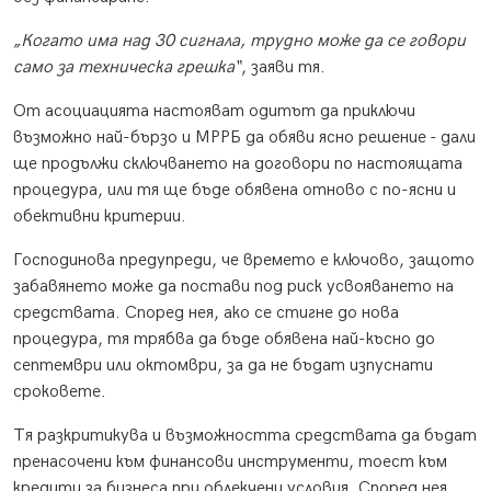
„Когато има над 30 сигнала, трудно може да се говори
само за техническа грешка“
, заяви тя.
От асоциацията настояват одитът да приключи
възможно най-бързо и МРРБ да обяви ясно решение - дали
ще продължи сключването на договори по настоящата
процедура, или тя ще бъде обявена отново с по-ясни и
обективни критерии.
Господинова предупреди, че времето е ключово, защото
забавянето може да постави под риск усвояването на
средствата. Според нея, ако се стигне до нова
процедура, тя трябва да бъде обявена най-късно до
септември или октомври, за да не бъдат изпуснати
сроковете.
Тя разкритикува и възможността средствата да бъдат
пренасочени към финансови инструменти, тоест към
кредити за бизнеса при облекчени условия. Според нея