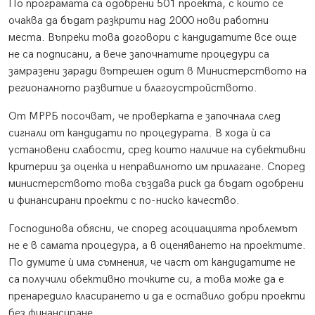
По програмата са одобрени 501 проекта, с които се
очаква да бъдат разкрити над 2000 нови работни
места. Въпреки това договори с кандидатите все още
не са подписани, а вече започнатите процедури са
замразени заради вътрешен одит в Министерството на
регионалното развитие и благоустройството.
От МРРБ посочват, че проверката е започнала след
сигнали от кандидати по процедурата. В хода ѝ са
установени слабости, сред които наличие на субективни
критерии за оценка и неправилното им прилагане. Според
министерството това създава риск да бъдат одобрени
и финансирани проекти с по-ниско качество.
Господинова обясни, че според асоциацията проблемът
не е в самата процедура, а в оценяването на проектите.
По думите ѝ има съмнения, че част от кандидатите не
са получили обективно точките си, а това може да е
пренаредило класирането и да е оставило добри проекти
без финансиране.