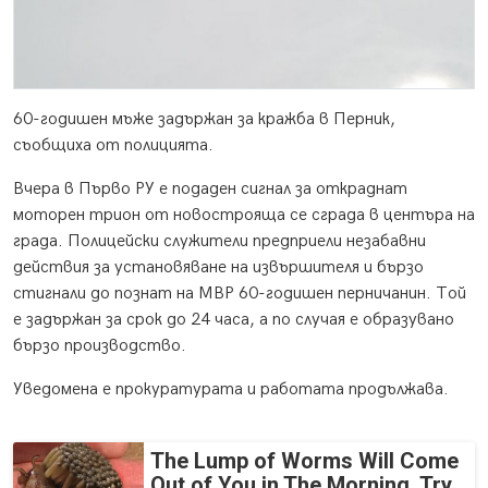
60-годишен мъже задържан за кражба в Перник,
съобщиха от полицията.
Вчера в Първо РУ е подаден сигнал за откраднат
моторен трион от новострояща се сграда в центъра на
града. Полицейски служители предприели незабавни
действия за установяване на извършителя и бързо
стигнали до познат на МВР 60-годишен перничанин. Той
е задържан за срок до 24 часа, а по случая е образувано
бързо производство.
Уведомена е прокуратурата и работата продължава.
The Lump of Worms Will Come
Out of You in The Morning. Try