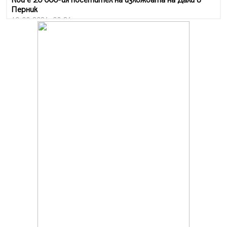
Кой е 20 000-ия посетител на изложбата на Дали в
Перник
10.08.2026, 08:36
Шестото издание "Пейка" в Перник: Много музика и
настроение
10.08.2026, 08:30
Генералът от Перник днес става на 80 години
09.08.2026, 12:10
Нов успех за Миньор, отново със суха мрежа, но и с
по-изразителен резултат
09.08.2026, 09:01
БГ парти ще разтресе центъра на Перник
09.08.2026, 07:01
Пернишкият кв. "Изток" още 12 дни без топла вода в
края на август и началото на септември
09.08.2026, 00:45
Перник дава 20 млн. евро за сметопочистване
08.08.2026, 00:24