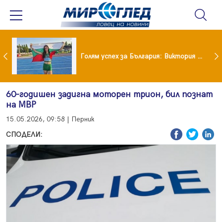
Когато всичко те дразни: тези трикове променят настроението за минути
Голям успех за България: Виктория Ангелова грабна световна титла в тройния скок
60-годишен задигна моторен трион, бил познат
на МВР
15.05.2026, 09:58 | Перник
СПОДЕЛИ: