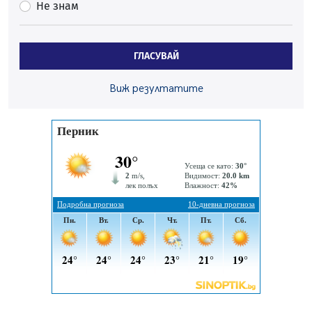
Не знам
Пак ограничават камионите по магистралите в петък
и неделя. Ето обходните маршрути
07.08.2026, 07:55
ГЛАСУВАЙ
Ето какво вдъхнови Здравка Евтимова за новата ѝ
книга
Виж резултатите
07.08.2026, 00:11
Продължава изграждането на нови паркоместа в
Перник
06.08.2026, 11:22