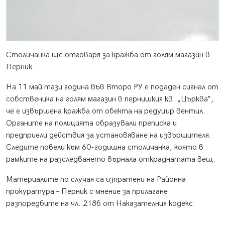
Столичанка ще отговаря за кражба от голям магазин в
Перник.
На 11 май тази година във Второ РУ е подаден сигнал от
собственика на голям магазин в пернишкия кв. „Църква“,
че е извършена кражба от обекта на редуцир вентил.
Органите на полицията образували преписка и
предприели действия за установяване на извършителя.
Следите повели към 60-годишна столичанка, която в
рамките на разследването върнала откраднатата вещ.
Материалите по случая са изпратени на Районна
прокуратура – Перник с мнение за прилагане
разпоредбите на чл. 218б от Наказателния кодекс.