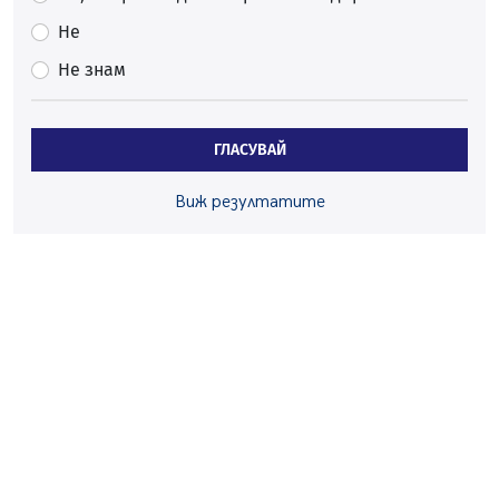
По-малко тежки катастрофи в Пернишко от
Не
началото на годината
Не знам
05.08.2026, 09:30
Здравният министър Катя Ивкова и депутата от
Перник Мартин Жлябинков обходиха здравни
ГЛАСУВАЙ
заведения в Перник
05.08.2026, 09:06
Виж резултатите
Извънредният и пълномощен посланик на Иран на
посещение в музея в Перник
05.08.2026, 09:02
Млади мъже от Перник в инициатива „Перник
подкрепя своите пенсионери“
05.08.2026, 08:57
5 случая на хепатит от началото на юли до сега в
Перник
05.08.2026, 00:32