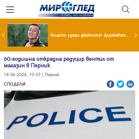
преди бурята! Защо Саня Армутлиева продължава да мълчи за раздялата с Дара?
Коцето удари джакпота! Държавата му плаща 95 000 евро
60-годишна открадна редуцир вентил от
магазин в Перник
18.06.2026, 10:07 | Перник
СПОДЕЛИ: