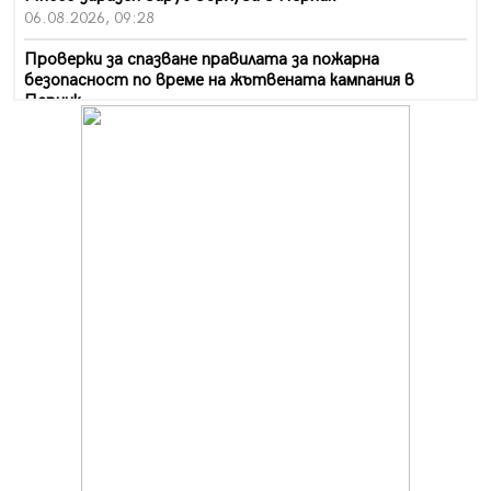
06.08.2026, 09:28
Проверки за спазване правилата за пожарна
безопасност по време на жътвената кампания в
Перник
06.08.2026, 07:51
Ето какви забавления ще има през август в Перник
06.08.2026, 00:48
Пернишки експерт за фишинг измамите:
Проверявайте съмнителните линкове в bezopasno.net
05.08.2026, 15:42
На 95 години почина Лиляна Десова
05.08.2026, 15:18
Радев: Работи се активно за запазването на
средствата по Плана за справедлив преход за
въглищните райони
05.08.2026, 14:57
Звезди от световна сцена в Перник ще пеят на