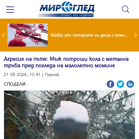
Проф.Кантарджиев: Пазете се от комарите и полово предаваните инфекции
Майка уби четирите си деца с помощта на баба им, след което се самоуби
Агресия на пътя: Мъж потроши кола с метална
тръба пред погледа на малолетно момиче
21.05.2026, 10:41 | Перник
СПОДЕЛИ: