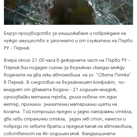
Бързо производство за унищожаване и повреждане на
чуждо имущество е започнато и от служители на Първо
РУ – Перник.
Вчера около 21.00 часа в дежурната част на Първо РУ –
Перник бил подаден сигнал за възникнал скандал между
водачите на два леки автомобила на ул. "Света Петка"
в Перник. В следствие на възникналият конфликт, по-
младият от двамата водачи – 21 годишен младеж,
използвайки метална тръба, дълга повече от един
метър, причинил значителни материални щети на
колата. Той потрошил предно и задно панорамни стъкла,
две леви странични стъкла, заден ляв стоп, нанесъл и
повреди по левите врати и предния капак на автомобила,
собственост на 46-годишен мъж. Вандалщината