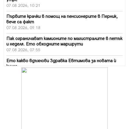
07.08.2026, 10:21
Първите крачки в помощ на пенсионерите в Перник,
вече са факт
07.08.2026, 09:18
Пак ограничават камионите по магистралите в петък
и неделя. Ето обходните маршрути
07.08.2026, 07:55
Ето какво вдъхнови Здравка Евтимова за новата ѝ
книга
07.08.2026, 00:11
Продължава изграждането на нови паркоместа в
Перник
06.08.2026, 11:22
Върви почистване на главен път от квартал „Бела
вода“ до кв. „Църква“
06.08.2026, 10:57
Четири сигнала до пожарната в Перник за денонощие,