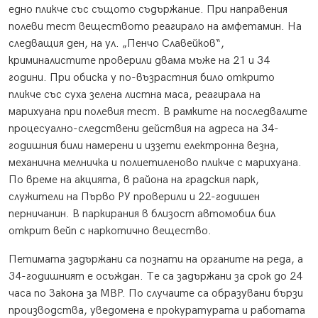
едно пликче със същото съдържание. При направения
полеви тест веществото реагирало на амфетамин. На
следващия ден, на ул. „Пенчо Славейков“,
криминалистите проверили двама мъже на 21 и 34
години. При обиска у по-възрастния било открито
пликче със суха зелена листна маса, реагирала на
марихуана при полевия тест. В рамките на последвалите
процесуално-следствени действия на адреса на 34-
годишния били намерени и иззети електронна везна,
механична мелничка и полиетиленово пликче с марихуана.
По време на акцията, в района на градския парк,
служители на Първо РУ проверили и 22-годишен
перничанин. В паркирания в близост автомобил бил
открит вейп с наркотично вещество.
Петимата задържани са познати на органите на реда, а
34-годишният е осъждан. Те са задържани за срок до 24
часа по Закона за МВР. По случаите са образувани бързи
производства, уведомена е прокуратурата и работата