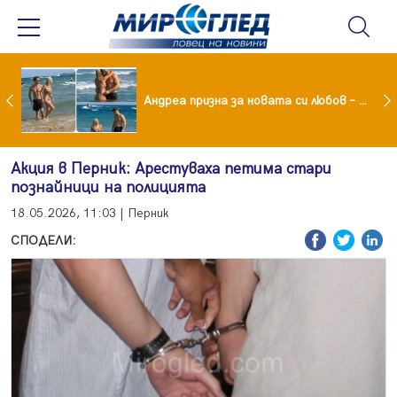
Драма вместо щастие: Звезда от "Татковци" е в болница с високорискова бременност
Андреа призна за новата си любов – руснакът Игор
Акция в Перник: Арестуваха петима стари
познайници на полицията
18.05.2026, 11:03 | Перник
СПОДЕЛИ: