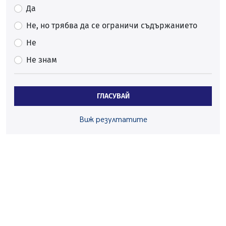
06.08.2026, 07:51
Да
Ето какви забавления ще има през август в Перник
Не, но трябва да се ограничи съдържанието
06.08.2026, 00:48
Не
Пернишки експерт за фишинг измамите:
Не знам
Проверявайте съмнителните линкове в bezopasno.net
05.08.2026, 15:42
На 95 години почина Лиляна Десова
ГЛАСУВАЙ
05.08.2026, 15:18
Радев: Работи се активно за запазването на
Виж резултатите
средствата по Плана за справедлив преход за
въглищните райони
05.08.2026, 14:57
Звезди от световна сцена в Перник ще пеят на
Пернишката крепост
05.08.2026, 14:01