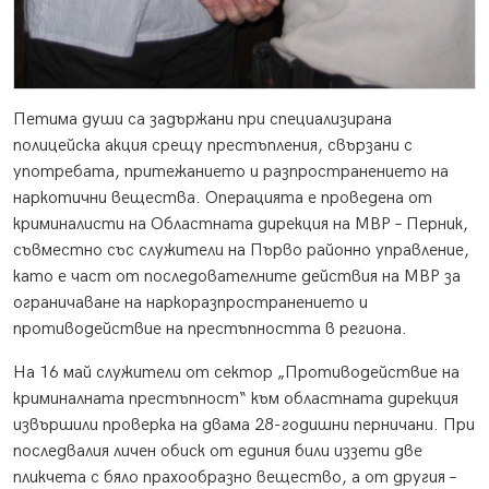
Петима души са задържани при специализирана
полицейска акция срещу престъпления, свързани с
употребата, притежанието и разпространението на
наркотични вещества. Операцията е проведена от
криминалисти на Областната дирекция на МВР – Перник,
съвместно със служители на Първо районно управление,
като е част от последователните действия на МВР за
ограничаване на наркоразпространението и
противодействие на престъпността в региона.
На 16 май служители от сектор „Противодействие на
криминалната престъпност“ към областната дирекция
извършили проверка на двама 28-годишни перничани. При
последвалия личен обиск от единия били иззети две
пликчета с бяло прахообразно вещество, а от другия –