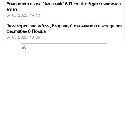
Ремонтът на ул. "Ален мак" в Перник е в заключителен
етап
07.08.2026, 14:10
Фолклорен ансамбъл „Кладница“ с голямата награда от
фестивал в Полша
07.08.2026, 13:05
Частично бедствено положение в Перник заради
пропаднал път, обслужващ важен обект
07.08.2026, 12:05
Да отговорим на жегите с филм под звездите днес и
утре
07.08.2026, 10:21
Първите крачки в помощ на пенсионерите в Перник,
вече са факт
07.08.2026, 09:18
Пак ограничават камионите по магистралите в петък
и неделя. Ето обходните маршрути
07.08.2026, 07:55