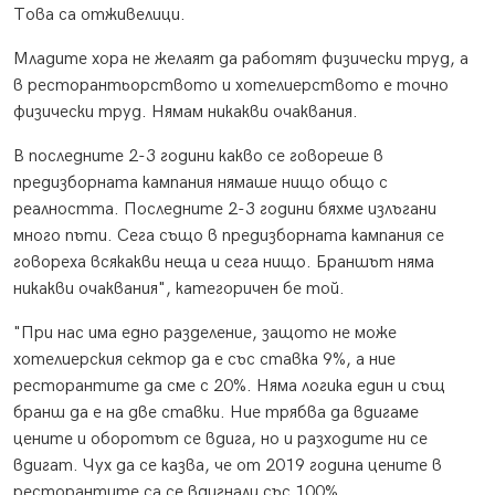
Това са отживелици.
Младите хора не желаят да работят физически труд, а
в ресторантьорството и хотелиерството е точно
физически труд. Нямам никакви очаквания.
В последните 2-3 години какво се говореше в
предизборната кампания нямаше нищо общо с
реалността. Последните 2-3 години бяхме излъгани
много пъти. Сега също в предизборната кампания се
говореха всякакви неща и сега нищо. Браншът няма
никакви очаквания", категоричен бе той.
"При нас има едно разделение, защото не може
хотелиерския сектор да е със ставка 9%, а ние
ресторантите да сме с 20%. Няма логика един и същ
бранш да е на две ставки. Ние трябва да вдигаме
цените и оборотът се вдига, но и разходите ни се
вдигат. Чух да се казва, че от 2019 година цените в
ресторантите са се вдигнали със 100%.