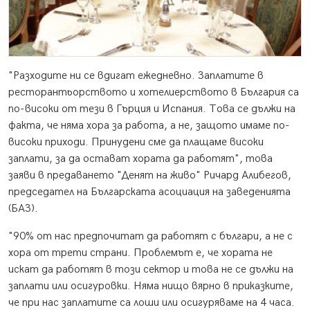
"Разходите ни се вдигат ежедневно. Заплатите в
ресторантьорството и хотелиерството в България са
по-високи от тези в Гърция и Испания. Това се дължи на
факта, че няма хора за работа, а не, защото имаме по-
високи приходи. Принудени сме да плащаме високи
заплати, за да остават хората да работят", това
заяви в предаването "Денят на живо" Ричард Алибегов,
председател на Българската асоциация на заведенията
(БАЗ).
"90% от нас предпочитат да работят с българи, а не с
хора от трети страни. Проблемът е, че хората не
искат да работят в този сектор и това не се дължи на
заплати или осигуровки. Няма нищо вярно в приказките,
че при нас заплатите са лоши или осигуряваме на 4 часа.