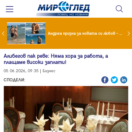
Драма вместо щастие: Звезда от "Татковци" е в болница с високорискова бременност
Андреа призна за новата си любов – руснакът Игор
Алибегов пак реве: Няма хора за работа, а
плащаме високи заплати!
05.06.2026, 09:35 | Бизнес
СПОДЕЛИ: