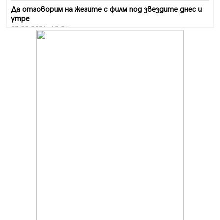
Да отговорим на жегите с филм под звездите днес и
утре
07.08.2026, 10:21
Първите крачки в помощ на пенсионерите в Перник,
вече са факт
07.08.2026, 09:18
Пак ограничават камионите по магистралите в петък
и неделя. Ето обходните маршрути
07.08.2026, 07:55
Ето какво вдъхнови Здравка Евтимова за новата ѝ
книга
07.08.2026, 00:11
Продължава изграждането на нови паркоместа в
Перник
06.08.2026, 11:22
Върви почистване на главен път от квартал „Бела
вода“ до кв. „Църква“
06.08.2026, 10:57