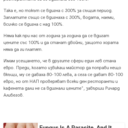
Така е, но токът се вдигна с 300% за същия период.
Заплатите също се вдигнаха с 300%, водата, наеми,
всичко се вдигна с над 100%.
Няма как при нас от година за година да се вдигат
цените със 100% и да станат двойни, защото хората
няма да ги платят.
Имам усещането, че в другите сфери един лев стана
евро. Преди, когато извикаш майстор да поправи нещо
вкъщи, му се даваха 80-100 лева, а сега се дават 80-100
евро, но от НАП проверяват всеки ден ресторанти и
кафенета дали не са вдигнали цените", завърши Ричард
Алибегов.
Fungus Is A Parasite, And It