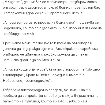
„Младост“, занимавал се с компютри – разбирал много
от софтуер и хардуер, а покрай всичко това приготвял
и страхотни здравословни протеинови ястия.
„Аз съм готов да го продам на всяка цена“, пошегува се
водещият, който се е заел активно с любовния живот на
необвързания мъж.
Ергенката моментално влезе в тона на разговора и
започна да надгражда идеята. Дългокраката чаровница
отвърна, че двамата спокойно можели да станат
истинска двойка за пример и сила.
„Аз имам къща в Дупница“, каза тя с гордост, а Кукушев
я контрира: „Брат ми пък е наследил и имот в с.
Невестино, Кюстендилско“.
Габровска чистосърдечно сподели, че няма никакъв
проблем да се грижи финансово за мъж, а възрастта на
баткото на Кукушев, който е на 46, изобщо не я