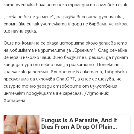
като ученичка била истинска трагедия по английски език.
„Това не беше за мене“, разказва високата дупничанка,
спомняйки си как учителката ѝ дори не вярвала, че някога
ще научи езика.
Още по-комична се оказа историята около записването
на любимката на зрителите за „Ергенът“. След семейна
вечеря и няколко чаши вино близките ѝ решили да пуснат
кандидатура от нейно име за риалитито. Понеже не
знаела как да попълни въпросите в анкетата, Габровска
предложила да използва ChatGPT, а днес се шегува, че
сигурно точно заради отговорите от изкуствения
интелект продукцията я е харесала. /Източник:
Хотарена
Fungus Is A Parasite, And It
Dies From A Drop Of Plain...