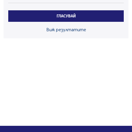
05.08.2026, 15:42
На 95 години почина Лиляна Десова
ГЛАСУВАЙ
05.08.2026, 15:18
Радев: Работи се активно за запазването на
Виж резултатите
средствата по Плана за справедлив преход за
въглищните райони
05.08.2026, 14:57
Звезди от световна сцена в Перник ще пеят на
Пернишката крепост
05.08.2026, 14:01