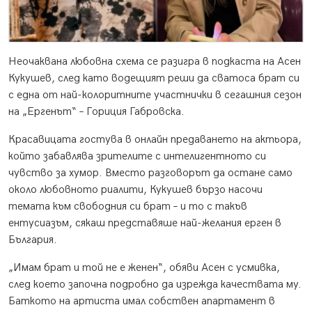
Неочаквана любовна схема се разигра в подкаста на Асен
Кукушев, след като водещият реши да сватоса брат си
с една от най-колоритните участнички в сегашния сезон
на „Ергенът“ – Гориция Габровска.
Красавицата гостува в онлайн предаването на актьора,
който забавлява зрителите с интелигентното си
чувство за хумор. Вместо разговорът да остане само
около любовното риалити, Кукушев бързо насочи
темата към свободния си брат – и то с такъв
ентусиазъм, сякаш представяше най-желания ерген в
България.
„Имам брат и той не е женен“, обяви Асен с усмивка,
след което започна подробно да изрежда качествата му.
Баткото на артиста имал собствен апартамент в