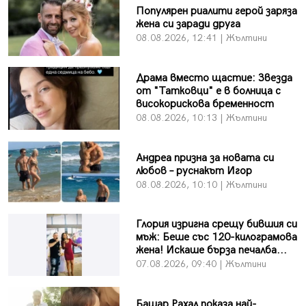
Популярен риалити герой заряза
жена си заради друга
08.08.2026, 12:41 | Жълтини
Драма вместо щастие: Звезда
от "Татковци" е в болница с
високорискова бременност
08.08.2026, 10:13 | Жълтини
Андреа призна за новата си
любов – руснакът Игор
08.08.2026, 10:10 | Жълтини
Глория изригна срещу бившия си
мъж: Беше със 120-килограмова
жена! Искаше бърза печалба...
07.08.2026, 09:40 | Жълтини
Башар Рахал показа най-