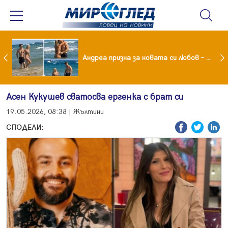
Драма вместо щастие: Звезда от "Татковци" е в болница с високорискова бременност
Андреа призна за новата си любов – руснакът Игор
Асен Кукушев сватосва ергенка с брат си
19.05.2026, 08:38 | Жълтини
СПОДЕЛИ: