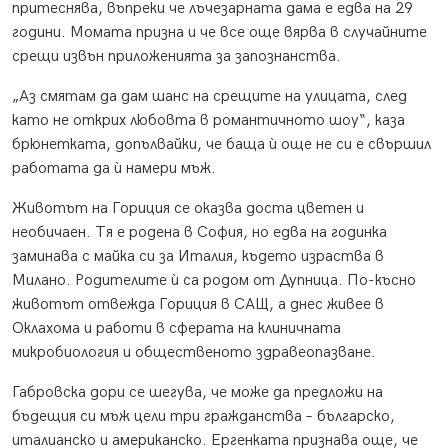
притеснява, въпреки че лъчезарната дама е едва на 29
години. Момата призна и че все още вярва в случайните
срещи извън приложенията за запознанства.
„Аз смятам да дам шанс на срещите на улицата, след
като не открих любовта в романтичното шоу“, каза
брюнетката, допълвайки, че баща ѝ още не си е свършил
работата да ѝ намери мъж.
Животът на Гориция се оказва доста цветен и
необичаен. Тя е родена в София, но едва на годинка
заминава с майка си за Италия, където израства в
Милано. Родителите ѝ са родом от Дупница. По-късно
животът отвежда Гориция в САЩ, а днес живее в
Оклахома и работи в сферата на клиничната
микробиология и общественото здравеопазване.
Габровска дори се шегува, че може да предложи на
бъдещия си мъж цели три гражданства – българско,
италианско и американско. Ергенката признава още, че