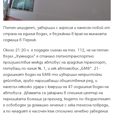
Пътен инцидент, завършил с агресия и нанесен побой от
страна на единия водач, е възникнал в края на миналата
седмица в Перник.
Около 21:20 ч. е подаден сигнал на тел. 112, че на пътен
възел „Хумнидол“ е станало пътнотранспортно
произшествие между автобус на градския транспорт,
пътуващ по линия № 1, и лек автомобил „БМВ“. 21-
годишният водач на БМВ-то извършил непристойни
действия, грубо нарушаващи обществения ред, и
нанесъл няколко удара с юмруци на 47-годишния водач на
автобуса. Двамата са закарани в спешния център на
пернишката болница за преглед, където по-възрастният
е освободен за домашно лечение с лека телесна повреда,
а по-младият е насочен към столично лечебно заведение