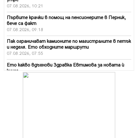
07.08.2026, 10:21
Първите крачки в помощ на пенсионерите в Перник,
вече са факт
07.08.2026, 09:18
Пак ограничават камионите по магистралите в петък
и неделя. Ето обходните маршрути
07.08.2026, 07:55
Ето какво вдъхнови Здравка Евтимова за новата ѝ
книга
07.08.2026, 00:11
Продължава изграждането на нови паркоместа в
Перник
06.08.2026, 11:22
Върви почистване на главен път от квартал „Бела
вода“ до кв. „Църква“
06.08.2026, 10:57
Четири сигнала до пожарната в Перник за денонощие,