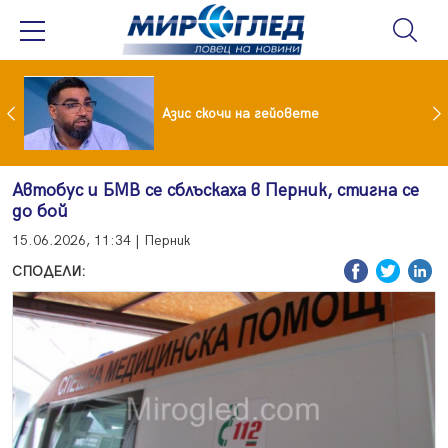
 До 90 часа месечно във фейсбук и инстаграм за непълнолетни
Азис скочи на гейовете
Автобус и БМВ се сблъскаха в Перник, стигна се
до бой
15.06.2026, 11:34 | Перник
СПОДЕЛИ: