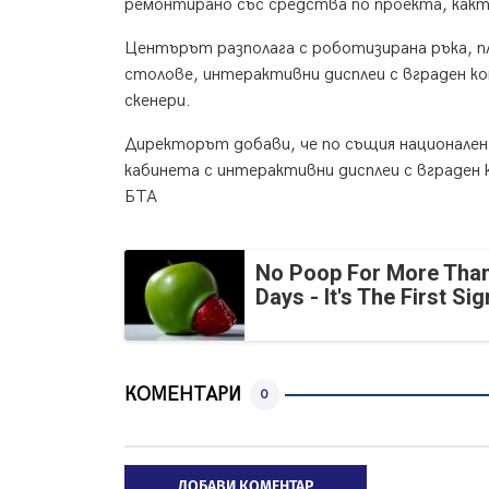
ремонтирано със средства по проекта, какт
Центърът разполага с роботизирана ръка, п
столове, интерактивни дисплеи с вграден ко
скенери.
Директорът добави, че по същия национален 
кабинета с интерактивни дисплеи с вграден 
БТА
No Poop For More Than
Days - It's The First Sig
КОМЕНТАРИ
0
ДОБАВИ КОМЕНТАР