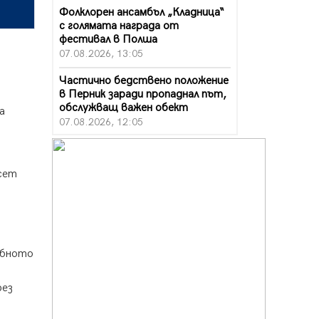
Фолклорен ансамбъл „Кладница“
с голямата награда от
фестивал в Полша
07.08.2026, 13:05
а
Частично бедствено положение
в Перник заради пропаднал път,
обслужващ важен обект
а
07.08.2026, 12:05
Да отговорим на жегите с филм
под звездите днес и утре
сет
07.08.2026, 10:21
Първите крачки в помощ на
пенсионерите в Перник, вече са
факт
.
07.08.2026, 09:18
ебното
Пак ограничават камионите по
магистралите в петък и неделя.
рез
Ето обходните маршрути
07.08.2026, 07:55