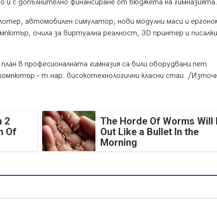
о и с допълнително финансиране от бюджета на гимназията
лотер, автомобилен симулатор, нови модулни маси и ергоно
мпютър, очила за виртуална реалност, 3D принтер и писалки
план в професионалната гимназия са били оборудвани пет
компютър – т.нар. високотехнологични класни стаи. /Източ
 2
The Horde Of Worms Will 
n Of
Out Like a Bullet In the
Morning