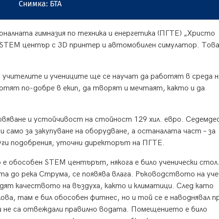
Снимка: БТА
налната гимназия по техника и енергетика (ПГТЕ) „Христо
 STEM център с 3D принтер и автомобилен симулатор. Тов
чителите и учениците ще се научат да работят в среда н
отят по-добре в екип, да творят и мечтаят, както и да
овяване и устойчивост на стойност 129 хил. евро. Седемде
само за закупуване на оборудване, а останалата част – за
уги подобрения, уточни директорът на ПГТЕ.
 е обособен STEM центърът, някога е било ученически стол
та до река Струма, се появява влага. Ръководството на уч
ледят качеството на въздуха, както и климатици. След като
ова, там е бил обособен фитнес, но и той се е наводнявал п
не са отвеждали правилно водата. Помещението е било