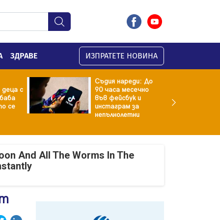
А
ЗДРАВЕ
ИЗПРАТЕТЕ НОВИНА
Съдия нареди: До
 деца с
90 часа месечно
баба
във фейсбук и
то се
инстаграм за
непълнолетни
oon And All The Worms In The
nstantly
ет