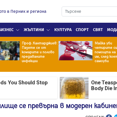
ото в Перник и региона
БИЗНЕС
ЖЪЛТИНИ
КУЛТУРА
СПОРТ
СВЯТ
МОД
Проф.Кантарджиев:
Майка уби
Пазете се от
четирите си
комарите и полово
помощта на 
предаваните
им, след кое
инфекции
самоуби
ods You Should Stop
One Teasp
Body Die I
лище се превърна в модерен кабин