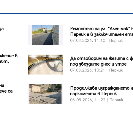
за
Ремонтът на ул. "Ален мак" 
Перник е в заключителен ет
07.08.2026, 14:10 | Перник
ожение в
Да отговорим на жегите с 
път,
под звездите днес и утре
07.08.2026, 10:21 | Перник
на
Продължава изграждането н
ече са
паркоместа в Перник
06.08.2026, 11:22 | Перник