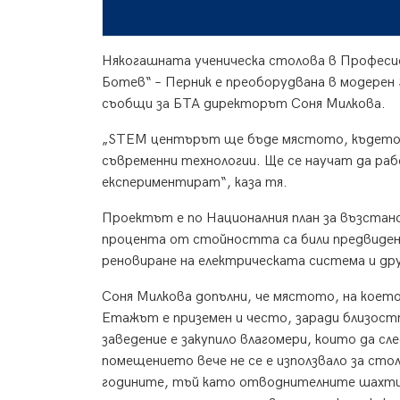
Някогашната ученическа столова в Професио
Ботев“ –
Перник
е преоборудвана в модерен
съобщи за БТА директорът Соня Милкова.
„STEM центърът ще бъде мястото, където у
съвременни технологии. Ще се научат да раб
експериментират“, каза тя.
Проектът е по Националния план за възстан
процента от стойността са били предвидени 
реновиране на електрическата система и др
Соня Милкова допълни, че мястото, на което
Етажът е приземен и често, заради близост
заведение е закупило влагомери, които да с
помещението вече не се е използвало за стол
годините, тъй като отводнителните шахти 