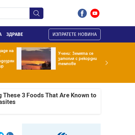
А
ЗДРАВЕ
ИЗПРАТЕТЕ НОВИНА
даде на
Учени: Земята се
-
затопля с рекордни
одозрян
темпове
ир
g These 3 Foods That Are Known to
asites