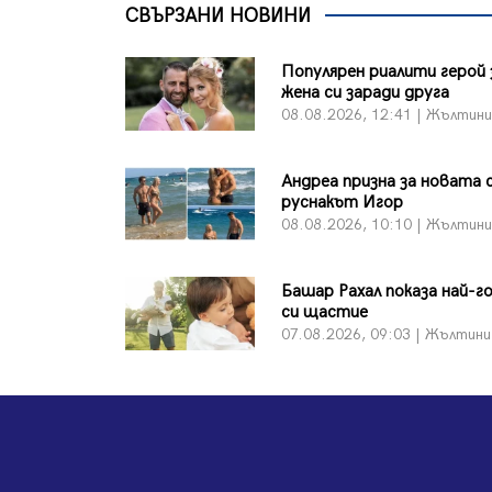
СВЪРЗАНИ НОВИНИ
Популярен риалити герой 
жена си заради друга
08.08.2026, 12:41 | Жълтин
Андреа призна за новата 
руснакът Игор
08.08.2026, 10:10 | Жълтин
Башар Рахал показа най-
си щастие
07.08.2026, 09:03 | Жълтини