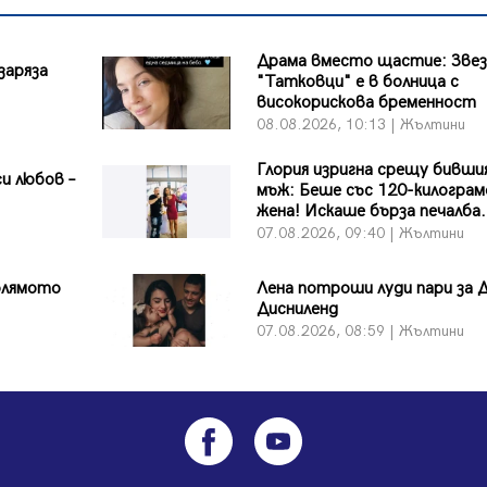
Драма вместо щастие: Зве
заряза
"Татковци" е в болница с
високорискова бременност
и
08.08.2026, 10:13 | Жълтини
Глория изригна срещу бивши
си любов –
мъж: Беше със 120-килограм
жена! Искаше бърза печалба.
и
07.08.2026, 09:40 | Жълтини
голямото
Лена потроши луди пари за Д
Дисниленд
07.08.2026, 08:59 | Жълтини