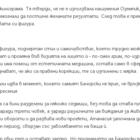
 килограма. Тя твърди, че не е използвала нашумелия Оземпик,
помогнали да постигне желаните резултати. След това е пре
вата си фигура.
 фигура, подчертан стил и самочувствие, което трудно мож
т и промяна във визията на лицето ѝ – по-смел грим, по-изр
али има помощ от естетичната медицина, остава само в сф
ават, че ако са правени корекции, те са изпълнени с мярка.
и идва в момент, когато самият Бачорски не крие, че връз
ресения.
са били разделени за няколко седмици, без това да става п
заради трети човек, а заради различните им виждания за жи
 обороти и да развива нови проекти, Атанасия започнала д
 период, свързан със заболяването на баща ѝ.
т общ път и остават заедно. Но признанието на Бачорски п