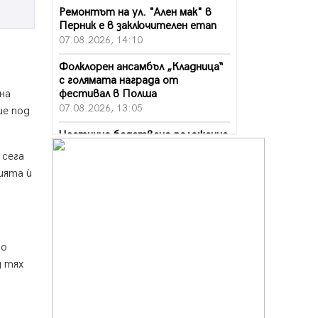
Ремонтът на ул. "Ален мак" в
Перник е в заключителен етап
07.08.2026, 14:10
Фолклорен ансамбъл „Кладница“
с голямата награда от
фестивал в Полша
на
07.08.2026, 13:05
ше под
Частично бедствено положение
в Перник заради пропаднал път,
 сега
обслужващ важен обект
ията ѝ
07.08.2026, 12:05
Да отговорим на жегите с филм
под звездите днес и утре
07.08.2026, 10:21
то
Първите крачки в помощ на
д тях
пенсионерите в Перник, вече са
факт
07.08.2026, 09:18