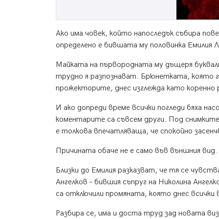
Ако има човек, който напоследък събира пов
определено е бившата му половинка Емилия Л
Майката на първородната му дъщеря буквалн
трудно я разпознават. Брюнетката, която г
прожекторите, днес изглежда като коренно р
И ако допреди време всички погледи бяха на
коментарите са съвсем други. Под снимките
е толкова впечатляваща, че спокойно засенчв
Причината обаче не е само във външния вид.
Близки до Емилия разказват, че тя се чувс
Ангелков – бившия съпруг на Николина Ангел
са отключили промяната, която днес всички
Разбира се, има и доста труд зад новата виз