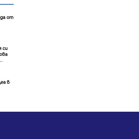
Радев: Работи се активно за
зда от
запазването на средствата по
Плана за справедлив преход за
въглищните райони
05.08.2026, 14:57
Звезди от световна сцена в
я си
Перник ще пеят на Пернишката
ова
крепост
..
05.08.2026, 14:01
„Топлофикация Перник“
еа в
напредва с дигитализацията на
отчетния процес
05.08.2026, 11:48