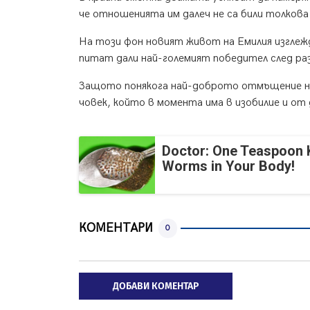
че отношенията им далеч не са били толкова
На този фон новият живот на Емилия изглежд
питат дали най-големият победител след ра
Защото понякога най-доброто отмъщение не
човек, който в момента има в изобилие и от 
Doctor: One Teaspoon Ki
Worms in Your Body!
КОМЕНТАРИ
0
ДОБАВИ КОМЕНТАР