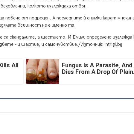
 безоблачни, колкото изглеждаха отвън.
а повече от подреден. А последните ѝ снимки карат мнозина
здялата всъщност не е именно тя.
 са скандалите, а щастието. И Емили определено изглежда
двете – и щастие, и самочувствие./Източник: intrigi.bg
lls All
Fungus Is A Parasite, And 
Dies From A Drop Of Plain.