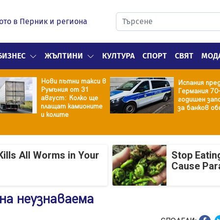
ото в Перник и региона
БИЗНЕС
ЖЪЛТИНИ
КУЛТУРА
СПОРТ
СВЯТ
МОД
Нови пътни такси в
Испания пре
Румъния от 31
Германия 70
август: Колко ще
годишен зап
плащат камионите
за банков об
и колите
ills All Worms in Your
Stop Eatin
Cause Par
на неузнаваема