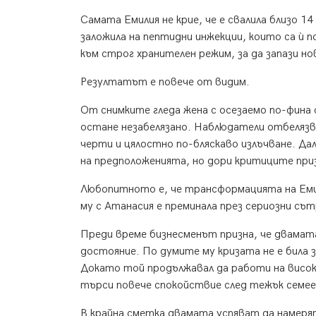
Самата Емилия не крие, че е свалила близо 14
заложила на пептидни инжекции, които са ѝ 
към строг хранителен режим, за да запази но
Резултатът е повече от видим.
От снимките гледа жена с осезаемо по-фина
остане незабелязано. Наблюдатели отбелязва
черти и цялостно по-бляскаво излъчване. Д
на предположенията, но дори критиците призн
Любопитното е, че трансформацията на Емил
му с Атанасия е преминала през сериозни сът
Преди време бизнесменът призна, че двамата 
достояние. По думите му кризата не е била 
Докато той продължавал да работи на високи
търси повече спокойствие след тежък семеен
В крайна сметка двамата успяват да намеря