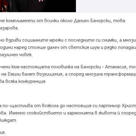
ече комплименти от всички около Даниел Бачорски, това
азарова.
о взриви социалните мрежи с последните си снимки, а мнози
одини наред стоеше далеч от светския шум и рядко попада
азличен човек.
сочени към настоящата половинка на Бачорски – Атанасия, то
 на Емили валят възхищения, а според мнозина трансформац
а всяка конкуренция.
тва по-щастлива от всякога до настоящия си партньор Хрис
кова. Именно спокойствието и хармонията в живота ѝ споре
 виждат.
ия.