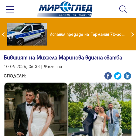
Нови пътни такси в Румъния от 31 август: Колко ще плащат камионите и колите
Испания предаде на Германия 70-годишен заподозрян за банков обир
Бившият на Михаела Маринова вдигна сватба
10.06.2026, 06:33 | Жълтини
СПОДЕЛИ: