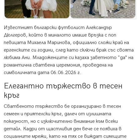
Известният български футболист Александър
Дюлгеров, който в миналото имаше връзка с поп
певицата Михаела Маринова, официално сложи край на
ергенските си години, след като сключи брак със своята
любима Ани. Младоженците си казаха заветното "да“ на
романтична сватбена церемония, проведена на
символичната дата 06.06.2026 г.
Елегантно тържество в тесен
кръг
Сватбеното тържество бе организирано в тесен
семеен и приятелски кръг, далеч от излишната
показност, но с изключително внимание към всеки
детайл. Кадри от щастливия ден вече се появиха в
социалните мрежи, като на тях се виждат сияещите