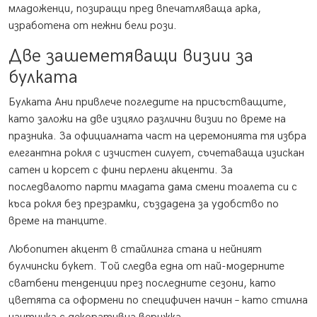
младоженци, позиращи пред впечатляваща арка,
изработена от нежни бели рози.
Две зашеметяващи визии за
булката
Булката Ани привлече погледите на присъстващите,
като заложи на две изцяло различни визии по време на
празника. За официалната част на церемонията тя избра
елегантна рокля с изчистен силует, съчетаваща изискан
сатен и корсет с фини перлени акценти. За
последвалото парти младата дама смени тоалета си с
къса рокля без презрамки, създадена за удобство по
време на танците.
Любопитен акцент в стайлинга стана и нейният
булчински букет. Той следва една от най-модерните
сватбени тенденции през последните сезони, като
цветята са оформени по специфичен начин – като стилна