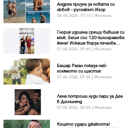
Андреа призна за новата си
любов – руснакът Игор
08.08.2026, 10:10 | Жълтини
Глория изригна срещу бившия си
мъж: Беше със 120-килограмова
жена! Искаше бърза печалба...
07.08.2026, 09:40 | Жълтини
Башар Рахал показа най-
голямото си щастие
07.08.2026, 09:03 | Жълтини
Лена потроши луди пари за Деа
в Дисниленд
07.08.2026, 08:59 | Жълтини
Коцето удари джакпота!