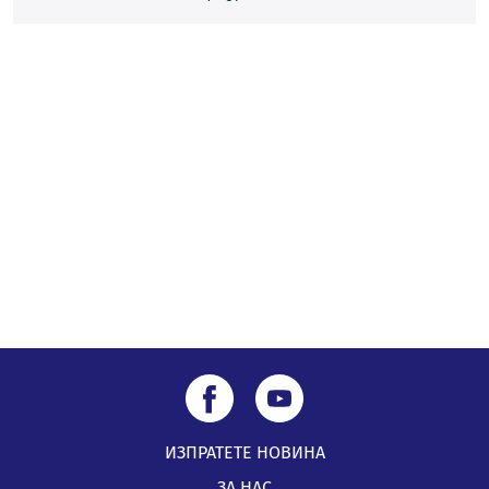
„Топлофикация Перник“ напредва с дигитализацията
на отчетния процес
05.08.2026, 11:48
Радев: Работи се усилено за спасяване на средствата
по Плана за справедлив преход за Стара Загора,
Кюстендил и Перник
05.08.2026, 11:34
ИЗПРАТЕТЕ НОВИНА
ЗА НАС