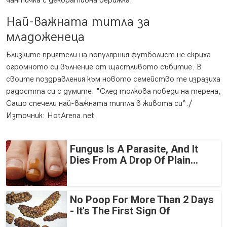
чантичка с декоративна верижка.
Най-важната титла за
младоженеца
Близките приятели на популярния футболист не скриха
огромното си вълнение от щастливото събитие. В
своите поздравления към новото семейство те изразиха
радостта си с думите: "След толкова победи на терена,
Сашо спечели най-важната титла в живота си“./
Източник: HotArena.net
Fungus Is A Parasite, And It
Dies From A Drop Of Plain...
No Poop For More Than 2 Days
- It's The First Sign Of