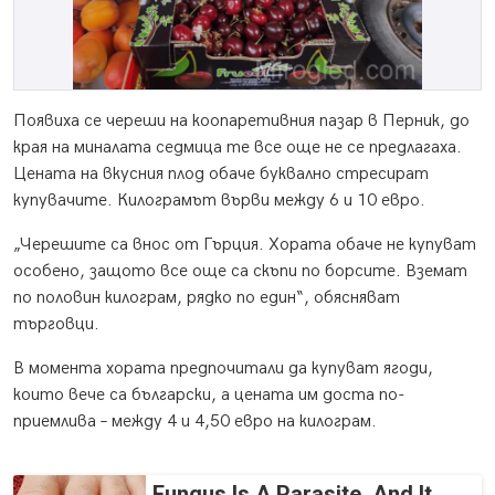
Появиха се череши на коопаретивния пазар в Перник, до
края на миналата седмица те все още не се предлагаха.
Цената на вкусния плод обаче буквално стресират
купувачите. Килограмът върви между 6 и 10 евро.
„Черешите са внос от Гърция. Хората обаче не купуват
особено, защото все още са скъпи по борсите. Вземат
по половин килограм, рядко по един“, обясняват
търговци.
В момента хората предпочитали да купуват ягоди,
които вече са български, а цената им доста по-
приемлива – между 4 и 4,50 евро на килограм.
Fungus Is A Parasite, And It