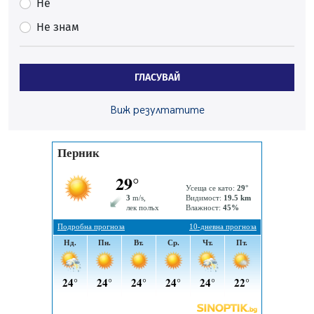
Много заразен вирус върлува в Перник
Не
06.08.2026, 09:28
Не знам
Проверки за спазване правилата за пожарна
безопасност по време на жътвената кампания в
Перник
ГЛАСУВАЙ
06.08.2026, 07:51
Ето какви забавления ще има през август в Перник
Виж резултатите
06.08.2026, 00:48
Пернишки експерт за фишинг измамите:
Проверявайте съмнителните линкове в bezopasno.net
05.08.2026, 15:42