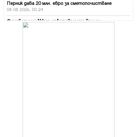
Перник дава 20 млн. евро за сметопочистване
08.08.2026, 00:24
Феновете на "Миньор" превземат Разлог
07.08.2026, 14:52
Ремонтът на ул. "Ален мак" в Перник е в заключителен
етап
07.08.2026, 14:10
Фолклорен ансамбъл „Кладница“ с голямата награда от
фестивал в Полша
07.08.2026, 13:05
Частично бедствено положение в Перник заради
пропаднал път, обслужващ важен обект
07.08.2026, 12:05
Да отговорим на жегите с филм под звездите днес и
утре
07.08.2026, 10:21
Първите крачки в помощ на пенсионерите в Перник,