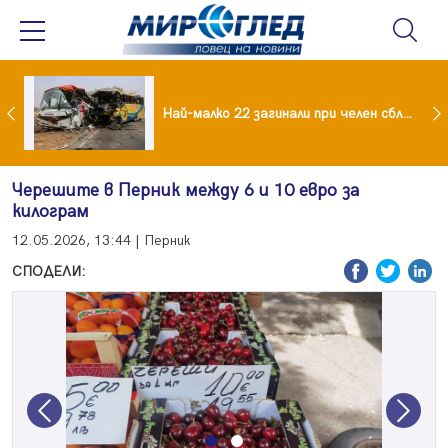
езидент: Искаме споразумение със САЩ , но без компромиси
Най-малко 22 загинали при челен сблъсък между два автобуса
Черешите в Перник между 6 и 10 евро за
килограм
12.05.2026, 13:44 | Перник
СПОДЕЛИ:
Previous
Next