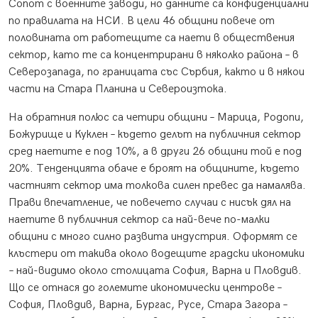
Сопот с военните заводи, но данните са конфиденциални
по правилата на НСИ. В цели 46 общини повече от
половината от работещите са наети в обществения
сектор, като те са концентрирани в няколко района – в
Северозапада, по границата със Сърбия, както и в някои
части на Стара Планина и Североизтока.
На обратния полюс са четири общини – Марица, Родопи,
Божурище и Куклен – където делът на публичния сектор
сред наетите е под 10%, а в други 26 общини той е под
20%. Тенденцията обаче е броят на общините, където
частният сектор има толкова силен превес да намалява.
Прави впечатление, че повечето случаи с нисък дял на
наетите в публичния сектор са най-вече по-малки
общини с много силно развита индустрия. Оформят се
клъстери от такива около водещите градски икономики
– най-видимо около столицата София, Варна и Пловдив.
Що се отнася до големите икономически центрове –
София, Пловдив, Варна, Бургас, Русе, Стара Загора –