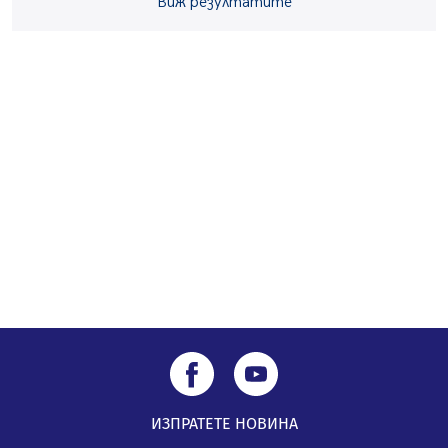
05.08.2026, 14:01
Виж резултатите
„Топлофикация Перник“ напредва с дигитализацията
на отчетния процес
05.08.2026, 11:48
Радев: Работи се усилено за спасяване на средствата
по Плана за справедлив преход за Стара Загора,
Кюстендил и Перник
05.08.2026, 11:34
ИЗПРАТЕТЕ НОВИНА