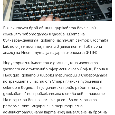
В значителен брой общини държавата вече е най-
големият работодател и задава нивата на
възнагражденията, докато частният сектор изостава
както в заетостта, така и в заплатите. Това сочи
анализ на Института за пазарна икономика (ИПИ).
Индустриални клъстери с доминация на частната
заетост са отчетливо оформени около София, Варна и
Пловдив, докато в широки територии в Северозапада,
по границата и части от Стара планина публичният
сектор е водещ. Тази динамика прави работата „за
държавата“ по-привлекателна и спъва инвестициите.
На този фон все по-належаща става отлаганата
реформа: оптимизиране на териториално-
административната карта чрез намаляване на броя на