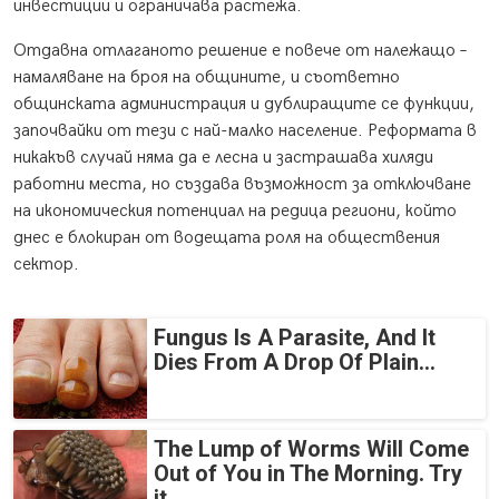
инвестиции и ограничава растежа.
Отдавна отлаганото решение е повече от належащо –
намаляване на броя на общините, и съответно
общинската администрация и дублиращите се функции,
започвайки от тези с най-малко население. Реформата в
никакъв случай няма да е лесна и застрашава хиляди
работни места, но създава възможност за отключване
на икономическия потенциал на редица региони, който
днес е блокиран от водещата роля на обществения
сектор.
Fungus Is A Parasite, And It
Dies From A Drop Of Plain...
The Lump of Worms Will Come
Out of You in The Morning. Try
it