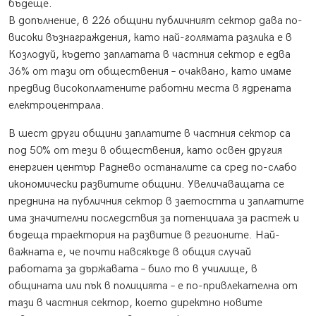
бъдеще.
В допълнение, в 226 общини публичният сектор дава по-
високи възнаграждения, като най-голямата разлика е в
Козлодуй, където заплатата в частния сектор е едва
36% от тази от обществения – очаквано, като имаме
предвид високоплатените работни места в ядрената
електроцентрала.
В шест други общини заплатите в частния сектор са
под 50% от тези в обществения, като освен другия
енергиен център Раднево останалите са сред по-слабо
икономически развитите общини. Увеличаващата се
преднина на публичния сектор в заетостта и заплатите
има значителни последствия за потенциала за растеж и
бъдеща траектория на развитие в регионите. Най-
важната е, че почти навсякъде в общия случай
работата за държавата – било то в училище, в
общината или пък в полицията – е по-привлекателна от
тази в частния сектор, което директно новите