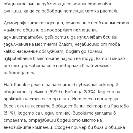
общините или на дублиращи се административни
функции, за да се освободи потенциалът за растеж.
Демографските тенденции, съчетани с необходимостта
малките общини да поддържат пълноценни
административни дейности и да изпълняват всички
задължения на местната власт, независимо от това
какво население обслужват, водят до големи
изкривявания в местните пазари на труд, като в много
от тях държавата се е превърнала в най-големия
работодател.
Най-висок е делът на наетите в публичния сектор в
общините Трекляно (89%) и Бойница (93%), където на
практика частен сектор няма. Интересен пример за
висок дял на наетите в обществения сектор е и Раднево
(81%), където са и едни от най-високите заплати в
страната, отразяващи водещото място на
енергийните компании. Сходен пример би била и община