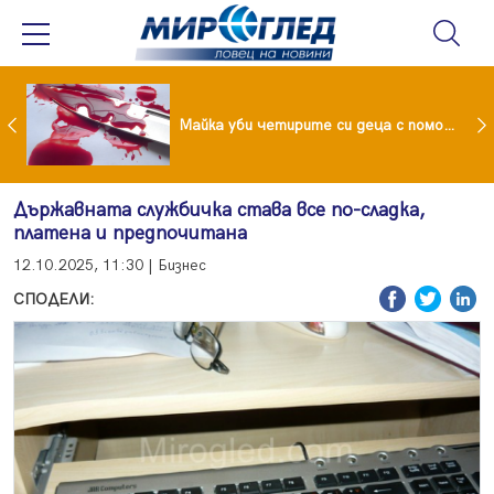
Проф.Кантарджиев: Пазете се от комарите и полово предаваните инфекции
Майка уби четирите си деца с помощта на баба им, след което се самоуби
Държавната службичка става все по-сладка,
платена и предпочитана
12.10.2025, 11:30 | Бизнес
СПОДЕЛИ: