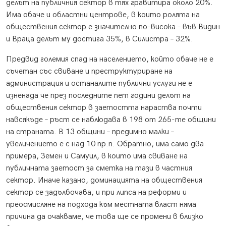
делът на публичния сектор в тях гравитира около 20%.
Има обаче и областни центрове, в които ролята на
обществения сектор е значително по-висока – във Видин
и Враца делът му достига 35%, в Силистра – 32%.
Предвид големия спад на населението, който обаче не е
съчетан със свиване и преструктуриране на
администрация и останалите публични услуги не е
изненада че през последните пет години делът на
обществения сектор в заетостта нараства почти
навсякъде – ръст се наблюдава в 198 от 265-те общини
на страната. В 13 общини – предимно малки –
увеличението е с над 10 пр.п. Обратно, има само два
примера, Земен и Самуил, в които има свиване на
публичната заетост за сметка на тази в частния
сектор. Иначе казано, доминацията на обществения
сектор се задълбочава, и при липса на реформи и
преосмисляне на подхода към местната власт няма
причина да очакваме, че това ще се промени в близко