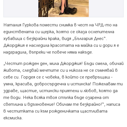
Наталия Гуркова помести снимка в чест на ЧРД-то на
единствената си щерка, която се оказа ослепителна
хубавица с безкрайни крака, видя „България Днес“.
Джорджия е наследила красотата на майка си и дори я е
надградила, въпреки че повече няма накъде.
„Честит рожден ден, мила Джорджия! Бъди смела, обичай
живота, следвай мечтите си и никога не се съмнявай в
себе си. Гордея се с човека, в който се превръщаш -
умна, красива, добросърдечна и истинска! Пожелавам ти
здраве, щастие, истински приятели и любов, която да
те води. Нека всяка твоя стъпка бъде озарена от
светлина и вдъхновение! Обичам те безкрайно!“, написа
в честитката си към рожденичката щастливата
ексмиска.