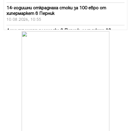
14-годишни откраднаха стоки за 100 евро от
хипермаркет в Перник
10.08.2026, 10:55
Деца трошиха площадка в Перник, задържаха 18-
годишен
10.08.2026, 10:52
Мъж рани с нож жена си в Перник, баща би дъщеря си
в Радомир
10.08.2026, 10:47
Кой е 20 000-ия посетител на изложбата на Дали в
Перник
10.08.2026, 08:36
Шестото издание "Пейка" в Перник: Много музика и
настроение
10.08.2026, 08:30
Генералът от Перник днес става на 80 години
09.08.2026, 12:10