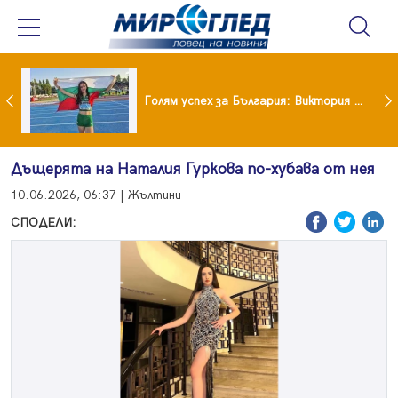
Когато всичко те дразни: тези трикове променят настроението за минути
Голям успех за България: Виктория Ангелова грабна световна титла в тройния скок
Дъщерята на Наталия Гуркова по-хубава от нея
10.06.2026, 06:37 | Жълтини
СПОДЕЛИ: