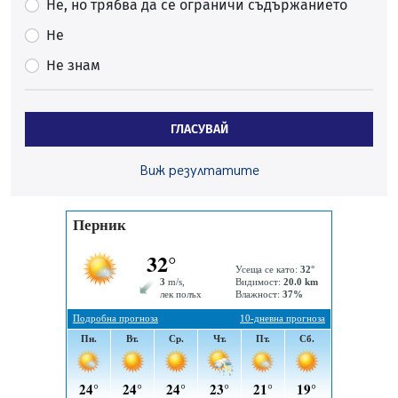
Не, но трябва да се ограничи съдържанието
07.08.2026, 13:05
Не
Частично бедствено положение в Перник заради
Не знам
пропаднал път, обслужващ важен обект
07.08.2026, 12:05
Да отговорим на жегите с филм под звездите днес и
ГЛАСУВАЙ
утре
07.08.2026, 10:21
Виж резултатите
Първите крачки в помощ на пенсионерите в Перник,
вече са факт
07.08.2026, 09:18