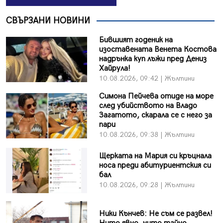
СВЪРЗАНИ НОВИНИ
Бившият годеник на
изоставената Венета Костова
надрънка куп лъжи пред Дениз
Хайрула!
10.08.2026, 09:42 | Жълтини
Симона Пейчева отиде на море
след убийството на Владо
Загатото, скарала се с него за
пари
10.08.2026, 09:38 | Жълтини
Щерката на Мария си кръцнала
носа преди абитуриентския си
бал
10.08.2026, 09:28 | Жълтини
Ники Кънчев: Не съм се развел!