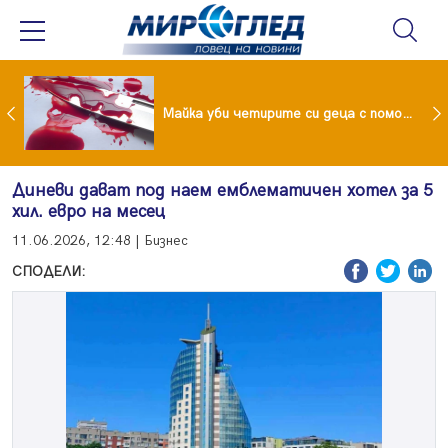
Проф.Кантарджиев: Пазете се от комарите и полово предаваните инфекции
Майка уби четирите си деца с помощта на баба им, след което се самоуби
Диневи дават под наем емблематичен хотел за 5
хил. евро на месец
11.06.2026, 12:48 | Бизнес
СПОДЕЛИ: