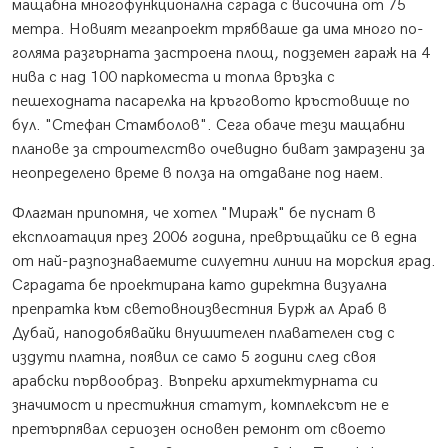
мащабна многофункционална сграда с височина от 75
метра. Новият мегапроект трябваше да има много по-
голяма разгърната застроена площ, подземен гараж на 4
нива с над 100 паркоместа и топла връзка с
пешеходната пасарелка на кръговото кръстовище по
бул. "Стефан Стамболов". Сега обаче тези мащабни
планове за строителство очевидно биват замразени за
неопределено време в полза на отдаване под наем.
Флагман припомня, че хотел "Мираж" бе пуснат в
експлоатация през 2006 година, превръщайки се в една
от най-разпознаваемите силуетни линии на морския град.
Сградата бе проектирана като директна визуална
препратка към световноизвестния Бурж ал Араб в
Дубай, наподобявайки внушителен плавателен съд с
издути платна, появил се само 5 години след своя
арабски първообраз. Въпреки архитектурната си
значимост и престижния статут, комплексът не е
претърпявал сериозен основен ремонт от своето