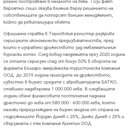
реално построяване в началото на века. Този факт
вероятно също оказва влияние върху решението на
собствениците да потърсят външен мениджмънт,
който да ревитализира обекта.
Официална справка в Търговския регистър разкрива
сериозните икономически предизвикателства, пред
които е изправено дружеството зад емблематичния
бургаски хотел. След ковид пандемията през 2020 година
се отчита сериозен спад от близо 50% в оборота на
фирмата Българо-американска туристическа компания
ООД. До 2019 година приходите на дружеството,
известно в бизнес средите с абревиатурата БАТКО,
стабилно надхвърляха 1 000 000 лева. В следващите
години обаче финансовите постъпления паднаха
драстично до нива от 580 000 - 600 000 лева, което
наложи преразглеждане на бизнес модела от страна на
съдружниците Йордан Динев с 25%, Динко Динев с 25% и
свързаната с тях компания Куентин ООД.