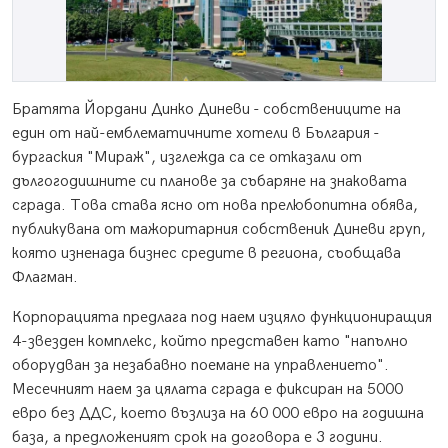
Братята Йордани Динко Диневи - собствениците на
един от най-емблематичните хотели в България -
бургаския "Мираж", изглежда са се отказали от
дългогодишните си планове за събаряне на знаковата
сграда. Това става ясно от нова прелюбопитна обява,
публикувана от мажоритарния собственик Диневи груп,
която изненада бизнес средите в региона, съобщава
Флагман.
Корпорацията предлага под наем изцяло функциониращия
4-звезден комплекс, който представен като "напълно
оборудван за незабавно поемане на управлението".
Месечният наем за цялата сграда е фиксиран на 5000
евро без ДДС, което възлиза на 60 000 евро на годишна
база, а предложеният срок на договора е 3 години.