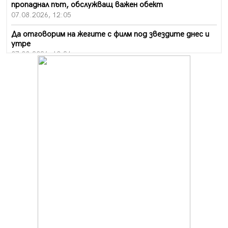
пропаднал път, обслужващ важен обект
07.08.2026, 12:05
Да отговорим на жегите с филм под звездите днес и
утре
07.08.2026, 10:21
Първите крачки в помощ на пенсионерите в Перник,
вече са факт
07.08.2026, 09:18
Пак ограничават камионите по магистралите в петък
и неделя. Ето обходните маршрути
07.08.2026, 07:55
Ето какво вдъхнови Здравка Евтимова за новата ѝ
книга
07.08.2026, 00:11
Продължава изграждането на нови паркоместа в
Перник
06.08.2026, 11:22