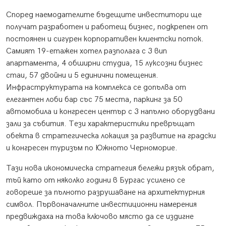
Според наемодателите бъдещите инвеститори ще
получат разработен и работещ бизнес, подкрепен от
постоянен и сигурен корпоративен клиентски поток.
Самият 19-етажен хотел разполага с 3 вип
апартамента, 4 обширни студиа, 15 луксозни бизнес
стаи, 57 двойни и 5 единични помещения.
Инфраструктурата на комплекса се допълва от
елегантен лоби бар със 75 места, паркинг за 50
автомобила и конгресен център с 3 напълно оборудвани
зали за събития. Тези характеристики превръщат
обекта в стратегическа локация за развитие на градски
и конгресен туризъм по Южното Черноморие.
Тази нова икономическа стратегия бележи рязък обрат,
тъй като от няколко години в Бургас усилено се
говореше за пълното разрушаване на архитектурния
символ. Първоначалните инвестиционни намерения
предвиждаха на това ключово място да се издигне