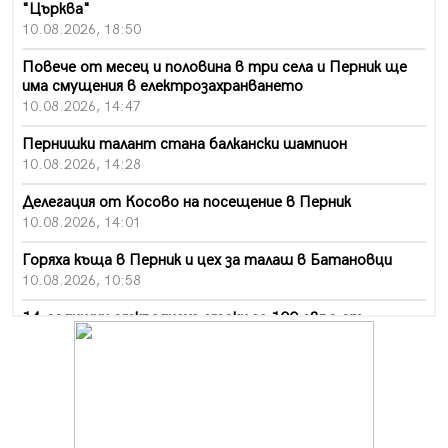
"Църква"
10.08.2026, 18:50
Повече от месец и половина в три села и Перник ще
има смущения в електрозахранването
10.08.2026, 14:47
Пернишки талант стана балкански шампион
10.08.2026, 14:28
Делегация от Косово на посещение в Перник
10.08.2026, 14:01
Горяха къща в Перник и цех за талаш в Батановци
10.08.2026, 10:58
14-годишни откраднаха стоки за 100 евро от
хипермаркет в Перник
10.08.2026, 10:55
Деца трошиха площадка в Перник, задържаха 18-
годишен
10.08.2026, 10:52