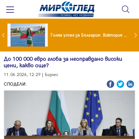
Когато всичко те дразни: тези трикове променят настроението за минути
Голям успех за България: Виктория Ангелова грабна световна титла в тройния скок
До 100 000 евро глоба за неоправдано високи
цени, какво още?
11.06.2026, 12:29 | Бизнес
СПОДЕЛИ: