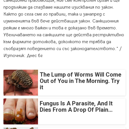
санкционни правомощия, ние сме контролен орган и ще
продължим да спазваме нашите изисквания по закон.
Както до сега сме го правили, така и занапред с
измененията във вече действащия закон. Санкционния
режим е много важен и това е доказано във времето.
Увеличаването на санкциите ще действа рестриктивно
към фирмите дотолкова, доколкото те трябва да
съобразят поведението си със законодателството." /
Източник: Днес бг
The Lump of Worms Will Come
Out of You in The Morning. Try
it
Fungus Is A Parasite, And It
Dies From A Drop Of Plain...