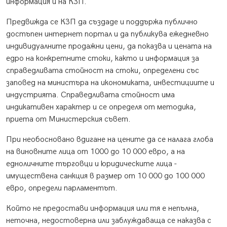
информация и на КЗП.
Предвижда се КЗП да създаде и поддържа публично
достъпен интернет портал и да публикува ежедневно
индивидуалните продажни цени, да показва и цената на
едро на конкретните стоки, както и информация за
справедливата стойност на стоки, определени със
заповед на министъра на икономиката, инвестициите и
индустрията. Справедливата стойност има
индикативен характер и се определя от методика,
приета от Министерския съвет.
При необосновано вдигане на цените да се налага глоба
на виновните лица от 1000 до 10 000 евро, а на
едноличните търговци и юридическите лица -
имуществена санкция в размер от 10 000 до 100 000
евро, определи парламентът.
Който не предостави информация или тя е непълна,
неточна, недостоверна или заблуждаваща се наказва с