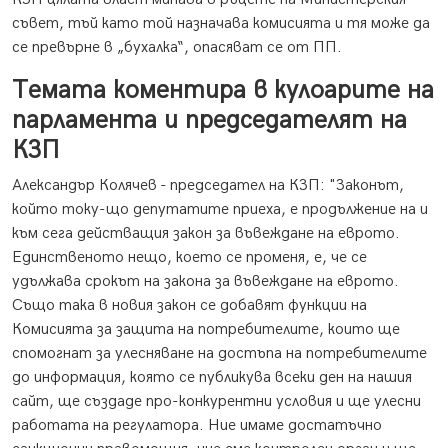
съвет, тъй като той назначава комисията и тя може да
се превърне в „бухалка“, опасяват се от ПП.
Темата коментира в кулоарите на
парламента и председателят на
КЗП
Александър Колячев - председател на КЗП: "Законът,
който току-що депутатите приеха, е продължение на и
към сега действащия закон за въвеждане на еврото.
Единственото нещо, което се променя, е, че се
удължава срокът на закона за въвеждане на еврото.
Също така в новия закон се добавят функции на
Комисията за защита на потребителите, които ще
спомогнат за улесняване на достъпа на потребителите
до информация, която се публикува всеки ден на нашия
сайт, ще създаде про-конкурентни условия и ще улесни
работата на регулатора. Ние имаме достатъчно