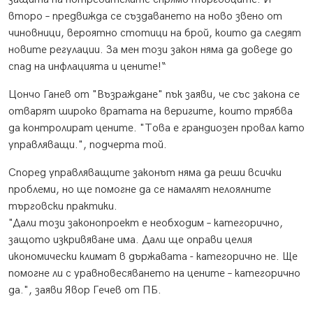
второ – предвижда се създаването на ново звено от
чиновници, вероятно стотици на брой, които да следят
новите регулации. За мен този закон няма да доведе до
спад на инфлацията и цените!“
Цончо Ганев от "Възраждане" пък заяви, че със закона се
отварят широко вратата на веригите, които трябва
да контролират цените. "Това е грандиозен провал като
управляващи.", подчерта той.
Според управляващите законът няма да реши всички
проблеми, но ще помогне да се намалят нелоялните
търговски практики.
"Дали този законопроект е необходим – категорично,
защото изкривяване има. Дали ще оправи целия
икономически климат в държавата - категорично не. Ще
помогне ли с уравновесяването на цените – категорично
да.", заяви Явор Гечев от ПБ.