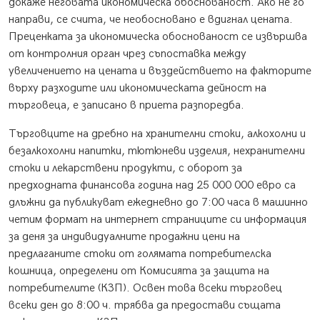
докаже неговата икономическа обоснованост. Ако не го
направи, се счита, че необосновано е вдигнал цената.
Преценката за икономическа обоснованост се извършва
от контролния орган чрез съпоставка между
увеличението на цената и въздействието на факторите
върху разходите или икономическата дейност на
търговеца, е записано в приета разпоредба.
Търговците на дребно на хранителни стоки, алкохолни и
безалкохолни напитки, тютюневи изделия, нехранителни
стоки и лекарствени продукти, с оборот за
предходната финансова година над 25 000 000 евро са
длъжни да публикуват ежедневно до 7:00 часа в машинно
четим формат на интернет страниците си информация
за деня за индивидуалните продажни цени на
предлаганите стоки от голямата потребителска
кошница, определени от Комисията за защита на
потребителите (КЗП). Освен това всеки търговец
всеки ден до 8:00 ч. трябва да предостави същата