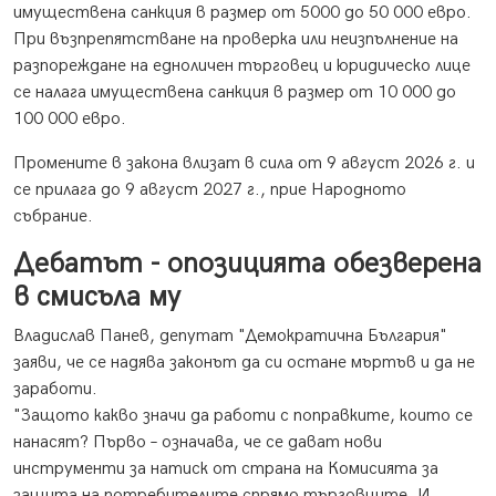
имуществена санкция в размер от 5000 до 50 000 евро.
При възпрепятстване на проверка или неизпълнение на
разпореждане на едноличен търговец и юридическо лице
се налага имуществена санкция в размер от 10 000 до
100 000 евро.
Промените в закона влизат в сила от 9 август 2026 г. и
се прилага до 9 август 2027 г., прие Народното
събрание.
Дебатът - опозицията обезверена
в смисъла му
Владислав Панев, депутат "Демократична България"
заяви, че се надява законът да си остане мъртъв и да не
заработи.
"Защото какво значи да работи с поправките, които се
нанасят? Първо – означава, че се дават нови
инструменти за натиск от страна на Комисията за
защита на потребителите спрямо търговците. И