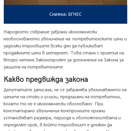
Снимка: БГНЕС
Народното събрание забрани икономически
необоснованото увеличение на потребителските цени и
задължи търговците всеки ден да публикуват
продажните цени в интернет. Това стана с приетия на
второ четене Законопроект за допълнение на Закона за
защита на потребителите.
Какво предвижда закона
Депутатите записаха, че се забранява увеличаването на
цените на стоки и услуги, предлагани на потребители,
когато то не е икономически обосновано. При
констатирано увеличение контролните органи
установяват размера, периода и обстоятелствата и
определят срок, в който търговецът е длъжен да