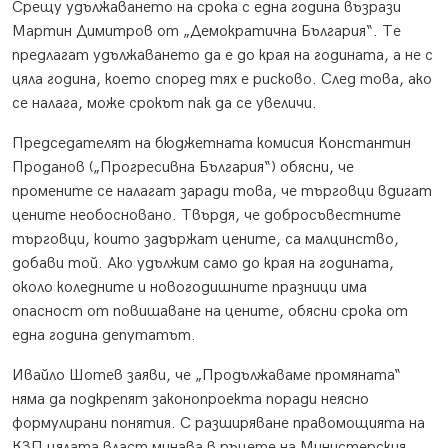
Срещу удължаването на срока с една година възрази
Мартин Димитров от „Демократична България“. Те
предлагат удължаването да е до края на годината, а не с
цяла година, което според тях е рисково. След това, ако
се налага, може срокът пак да се увеличи.
Председателят на бюджетната комисия Константин
Проданов („Прогресивна България“) обясни, че
промените се налагат заради това, че търговци вдигат
цените необосновано. Твърдя, че добросъвестните
търговци, които задържат цените, са малцинство,
добави той. Ако удължим само до края на годината,
около коледните и новогодишните празници има
опасност от повишаване на цените, обясни срока от
една година депутатът.
Ивайло Шотев заяви, че „Продължаваме промяната“
няма да подкрепят законопроекта поради неясно
формулирани понятия. С разширяване правомощията на
КЗП цялата власт минава в ръцете на Министерския