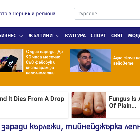
ото в Перник и региона
БИЗНЕС
ЖЪЛТИНИ
КУЛТУРА
СПОРТ
СВЯТ
МОД
Съдия нареди: До
90 часа месечно
Азис скочи н
във фейсбук и
гейовете
инстаграм за
непълнолетни
And It Dies From A Drop
Fungus Is 
Of Plain...
 заради кърлежи, тийнейджърка леп