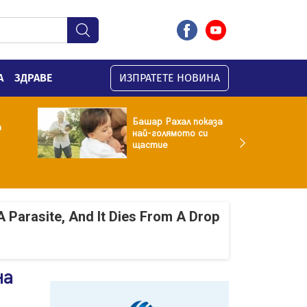
А
ЗДРАВЕ
ИЗПРАТЕТЕ НОВИНА
Башар Рахал показа
а
най-голямото си
щастие
A Parasite, And It Dies From A Drop
на