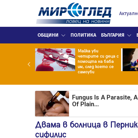
Актуалн
ОБЩИНИ
ПОЛИТИКА
БЪЛГАРИЯ
ф.Кантарджиев:
Майка уби
ете се от
четирите си деца с
арите и полово
помощта на баба
даваните
им, след което се
екции
самоуби
Fungus Is A Parasite, 
Of Plain...
Двама в болница в Перник
сифилис