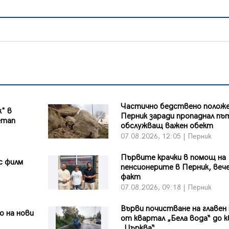
Частично бедствено положе
к" в
Перник заради пропаднал пъ
етап
обслужващ важен обект
07.08.2026, 12:05 | Перник
Първите крачки в помощ на
с филм
пенсионерите в Перник, вече
факт
07.08.2026, 09:18 | Перник
Върви почистване на главен
 на нови
от квартал „Бела вода“ до к
„Църква“