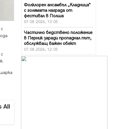
Фолклорен ансамбъл „Кладница“
с голямата награда от
фестивал в Полша
07.08.2026, 13:05
 с
Частично бедствено положение
иода
в Перник заради пропаднал път,
обслужващ важен обект
07.08.2026, 12:05
 с
Да отговорим на жегите с филм
к.
под звездите днес и утре
07.08.2026, 10:21
 шарка
Първите крачки в помощ на
пенсионерите в Перник, вече са
факт
07.08.2026, 09:18
 All
Пак ограничават камионите по
магистралите в петък и неделя.
Ето обходните маршрути
07.08.2026, 07:55