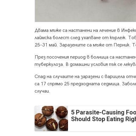
Двама мъже са настанени на лечение в Инфе
лаймска болест след ухапване от кърлеж. То
25-31 май. Заразените са мъже от Перник. Те
През посочения период в болница са настане
туберкулоза. В домашни условия пък се лекув
Спад на случаите на заразени с варицела о
са 17 спрямо 25 предходната седмица. Заболел
случаи.
5 Parasite-Causing Fo
Should Stop Eating Ri