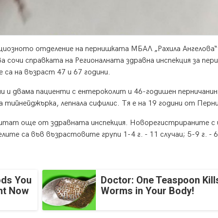
кциозното отделение на пернишката МБАЛ „Рахила Ангелова“
ва сочи справката на Регионалната здравна инспекция за пер
 са на възраст 47 и 67 години.
ни и двама пациенти с ентероколит и 46-годишен перничанин
а тийнейджърка, лепнала сифилис. Тя е на 19 години от Перни
тчитат още от здравната инспекция. Новорегистрираните с
ите са във възрастовите групи 1-4 г. - 11 случаи; 5-9 г. - 6
ods You
Doctor: One Teaspoon Kills
ght Now
Worms in Your Body!