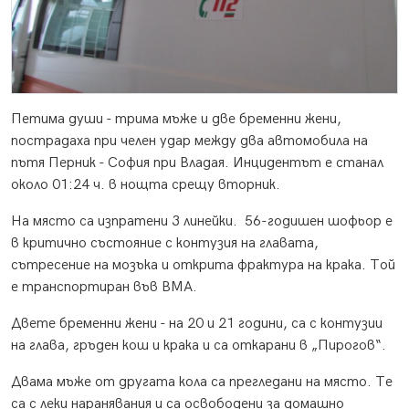
Петима души - трима мъже и две бременни жени,
пострадаха при челен удар между два автомобила на
пътя Перник - София при Владая. Инцидентът е станал
около 01:24 ч. в нощта срещу вторник.
На място са изпратени 3 линейки. 56-годишен шофьор е
в критично състояние с контузия на главата,
сътресение на мозъка и открита фрактура на крака. Той
е транспортиран във ВМА.
Двете бременни жени - на 20 и 21 години, са с контузии
на глава, гръден кош и крака и са откарани в „Пирогов“.
Двама мъже от другата кола са прегледани на място. Те
са с леки наранявания и са освободени за домашно