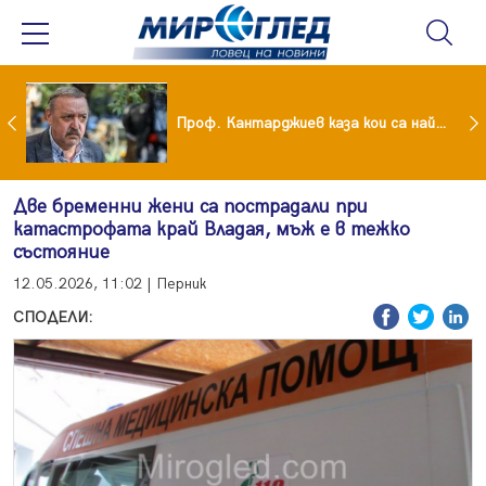
Учени: Земята се затопля с рекордни темпове
Проф. Кантарджиев каза кои са най-застрашени от западно нилска треска
Две бременни жени са пострадали при
катастрофата край Владая, мъж е в тежко
състояние
12.05.2026, 11:02 | Перник
СПОДЕЛИ: