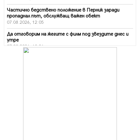
Частично бедствено положение в Перник заради
пропаднал път, обслужващ важен обект
07.08.2026, 12:05
Да отговорим на жегите с филм под звездите днес и
утре
07.08.2026, 10:21
Първите крачки в помощ на пенсионерите в Перник,
вече са факт
07.08.2026, 09:18
Пак ограничават камионите по магистралите в петък
и неделя. Ето обходните маршрути
07.08.2026, 07:55
Ето какво вдъхнови Здравка Евтимова за новата ѝ
книга
07.08.2026, 00:11
Продължава изграждането на нови паркоместа в
Перник