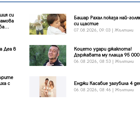
шия си
Башар Рахал показа най-гол
рамова
си щастие
а...
07.08.2026, 09:03 | Жълтини
а Деа в
Коцето удари джакпота!
Държавата му плаща 95 000
06.08.2026, 08:53 | Жълтини
дърите
иха с
Енджи Касабие загубила 4 де
06.08.2026, 08:46 | Жълтини
и