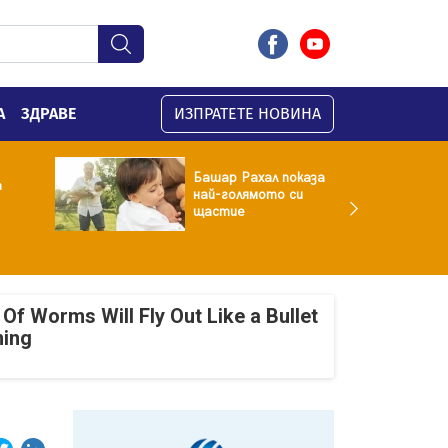
А
ЗДРАВЕ
ИЗПРАТЕТЕ НОВИНА
Башар Рахал показа
а
най-голямото си
щастие
Of Worms Will Fly Out Like a Bullet
ning