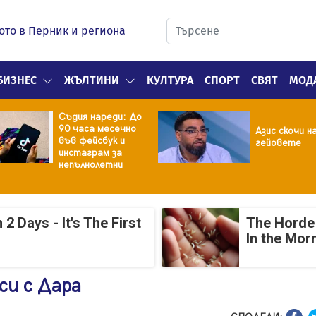
ото в Перник и региона
БИЗНЕС
ЖЪЛТИНИ
КУЛТУРА
СПОРТ
СВЯТ
МОД
Съдия нареди: До
90 часа месечно
Азис скочи н
във фейсбук и
гейовете
инстаграм за
непълнолетни
 Days - It's The First
The Horde 
In the Mor
си с Дара