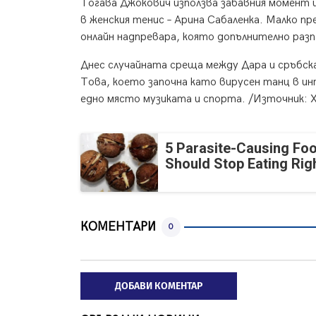
Тогава Джокович използва забавния момент 
в женския тенис – Арина Сабаленка. Малко п
онлайн надпревара, която допълнително раз
Днес случайната среща между Дара и сръбска
Това, което започна като вирусен танц в ин
едно място музиката и спорта. /Източник:
5 Parasite-Causing Fo
Should Stop Eating Ri
КОМЕНТАРИ
0
ДОБАВИ КОМЕНТАР