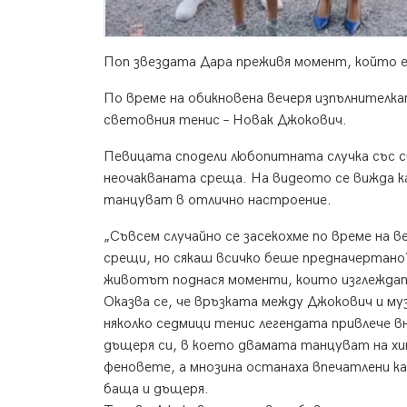
Поп звездата Дара преживя момент, който едв
По време на обикновена вечеря изпълнителкат
световния тенис – Новак Джокович.
Певицата сподели любопитната случка със с
неочакваната среща. На видеото се вижда к
танцуват в отлично настроение.
„Съвсем случайно се засекохме по време на 
срещи, но сякаш всичко беше предначертано“,
животът поднася моменти, които изглеждат
Оказва се, че връзката между Джокович и му
няколко седмици тенис легендата привлече в
дъщеря си, в което двамата танцуват на хи
феновете, а мнозина останаха впечатлени к
баща и дъщеря.