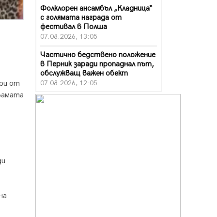
Фолклорен ансамбъл „Кладница“
с голямата награда от
фестивал в Полша
07.08.2026, 13:05
Частично бедствено положение
в Перник заради пропаднал път,
обслужващ важен обект
07.08.2026, 12:05
дри от
двамата
Да отговорим на жегите с филм
под звездите днес и утре
07.08.2026, 10:21
Първите крачки в помощ на
пенсионерите в Перник, вече са
факт
ди
07.08.2026, 09:18
Пак ограничават камионите по
магистралите в петък и неделя.
на
Ето обходните маршрути
07.08.2026, 07:55