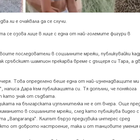
а ли е очаквала да се случи.
а се озова лице в лице с една от най-големите фигури в
воите последователи в социалните мрежи, публикувайки ка
ак сръбският шампион прекарва време с дъщеря си Тара, а 
вечеря. Това определено беше една от най-изненадващите ми
 написа Дара към публикацията си. Тя допълни, че понякога
 като знак от съдбата.
зиката на българската изпълнителка не е от вчера. Още пре
ниманието в социалните мрежи, след като публикува видео с
та „Bangaranga“. Клипът бързо предизвика интерес сред
акто от доброто настроение, така и от танцовите умения 