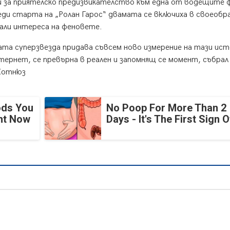
и за приятелско предизвикателство към една от водещите 
реди старта на „Ролан Гарос“ двамата се включиха в своеобр
пали интереса на феновете.
та суперзвезда придава съвсем ново измерение на тази ист
тернет, се превърна в реален и запомнящ се момент, събрал
 Хотнюз
ods You
No Poop For More Than 2
ght Now
Days - It's The First Sign O