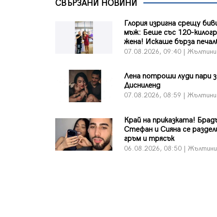
СВЪРЗАНИ НОВИНИ
Глория изригна срещу бив
мъж: Беше със 120-килог
жена! Искаше бърза печалб
07.08.2026, 09:40 | Жълтини
Лена потроши луди пари з
Дисниленд
07.08.2026, 08:59 | Жълтини
Край на приказката! Бра
Стефан и Сияна се раздел
гръм и трясък
06.08.2026, 08:50 | Жълтин