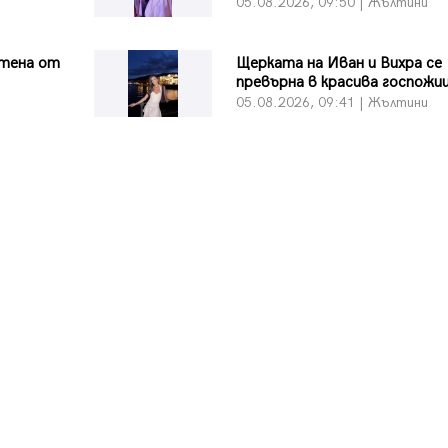
05.08.2026, 09:50 | Жълтини
тена от
Щерката на Иван и Вихра се
превърна в красива госпожи
и
05.08.2026, 09:41 | Жълтини