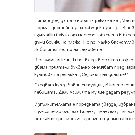
Тита е звездата в новата реклама на „Маст
форма, достойна за холивудска звезда. В н
излизайки бавно от морето, облечена в блес
думи всички на плажа. Не по-малко впечатля
любопитството на феновете.
В рекламния клип Тита влиза в ролята на фа
двама приятели буквално онемяват пред чара
култовата реплика: „Сезонът на дините!“.
Следват куп забавни ситуации, в които един
певицата. Дали усилията му ще дадат резул
Изпълнителката е поредната звезда, избрана
изкусителки влизаха Галена, Емануела, Емили
още актьори, модели и риалити знаменитости