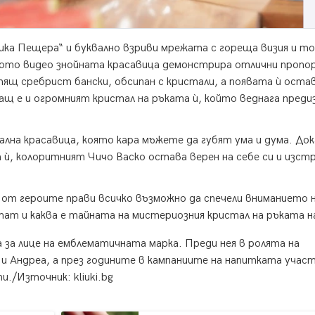
ика Пещера“ и буквално взриви мрежата с гореща визия и т
овото видео знойната красавица демонстрира отлични пропо
тящ сребрист бански, обсипан с кристали, а появата ѝ остав
ващ е и огромният кристал на ръката ѝ, който веднага преди
тална красавица, която кара мъжете да губят ума и дума. До
 ѝ, колоритният Чичо Васко остава верен на себе си и изст
 от героите прави всичко възможно да спечели вниманието 
тат и каква е тайната на мистериозния кристал на ръката 
 за лице на емблематичната марка. Преди нея в ролята на
я и Андреа, а през годините в кампаниите на напитката учас
./Източник: kliuki.bg