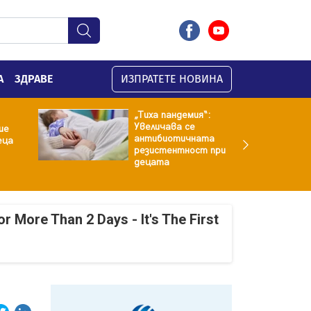
А
ЗДРАВЕ
ИЗПРАТЕТЕ НОВИНА
„Тиха пандемия“:
Увеличава се
ие
антибиотичната
еца
резистентност при
децата
r More Than 2 Days - It's The First