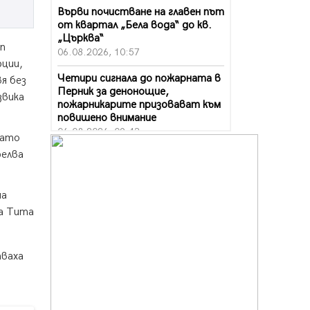
Върви почистване на главен път
от квартал „Бела вода“ до кв.
„Църква“
оп
06.08.2026, 10:57
рции,
Четири сигнала до пожарната в
я без
Перник за денонощие,
звика
пожарникарите призовават към
повишено внимание
06.08.2026, 09:43
като
релва
Много заразен вирус върлува в
Перник
06.08.2026, 09:28
на
Проверки за спазване правилата
на Тита
за пожарна безопасност по
време на жътвената кампания в
Перник
тваха
06.08.2026, 07:51
Ето какви забавления ще има
през август в Перник