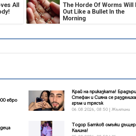
ves All
The Horde Of Worms Will 
ody!
Out Like a Bullet In the
Morning
Край на приказката! Брадър
Стефан и Сияна се разделиха
00 евро
гръм и трясък
и
06.08.2026, 08:50 | Жълтини
Тодор Батков омъжи дъщер
 деца
Калина!
и