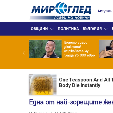
Актуалн
ОБЩИНИ
ПОЛИТИКА
БЪЛГАРИЯ
ина преди
Коцето удари
ята! Защо Саня
джакпота!
утлиева
Държавата му
дължава да
плаща 95 000 евро
чи за раздялата
ара?
One Teaspoon And All 
Body Die Instantly
Една от най-горещите же