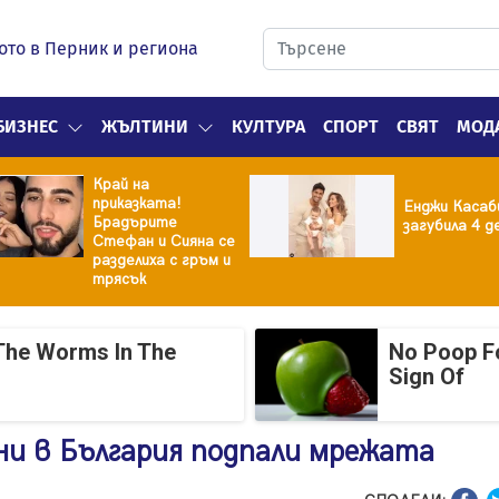
ото в Перник и региона
БИЗНЕС
ЖЪЛТИНИ
КУЛТУРА
СПОРТ
СВЯТ
МОД
Край на
приказката!
Енджи Касаб
Брадърите
загубила 4 д
Стефан и Сияна се
разделиха с гръм и
трясък
The Worms In The
No Poop Fo
Sign Of
ни в България подпали мрежата