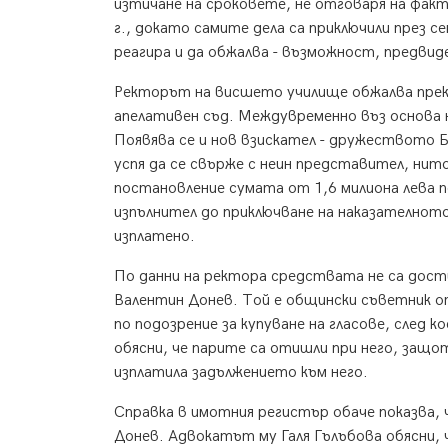
изтичане на сроковете, не отговаря на факт
г., докато самите дела са приключили през се
реагира и да обжалва - възможност, предвид
Ректорът на висшето училище обжалва пре
апелативен съд. Междувременно въз основа 
Появява се и нов взискател - дружеството Б
успя да се свърже с неин представител, нит
постановление сумата от 1,6 милиона лева п
изпълнител до приключване на наказателното
изплатено.
По данни на ректора средствата не са дости
Валентин Донев. Той е общински съветник о
по подозрение за купуване на гласове, след 
обясни, че парите са отишли при него, защот
изплатила задължението към него.
Справка в имотния регистър обаче показва,
Донев. Адвокатът му Галя Гълъбова обясни, 