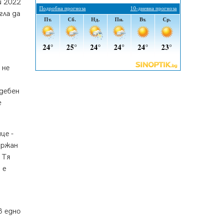
и 2022
тротинетки санкционирани при
гла да
нощна проверка в Перник
05.08.2026, 10:00
По-малко тежки катастрофи в
Пернишко от началото на
годината
 не
05.08.2026, 09:30
ъдебен
Здравният министър Катя
Ивкова и депутата от Перник
е
Мартин Жлябинков обходиха
здравни заведения в Перник
05.08.2026, 09:06
це -
ържан
Извънредният и пълномощен
посланик на Иран на посещение в
 Тя
музея в Перник
 е
05.08.2026, 09:02
Млади мъже от Перник в
инициатива „Перник подкрепя
в едно
своите пенсионери“