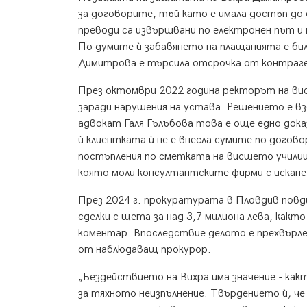
за договорите, тъй като е имала достъп до 
преводи са извършвани по електронен път и 
По думите ѝ забавянето на плащанията е било
Димитрова е търсила отсрочка от контраг
През октомври 2022 година ректорът на ви
заради нарушения на устава. Решението е вз
адвокат Галя Гълъбова това е още едно док
ѝ клиентката ѝ не е внесла сумите по догово
постъпления по сметката на висшето училище
която моли консултантските фирми с искане
През 2024 г. прокуратурата в Пловдив повд
сделки с щета за над 3,7 милиона лева, как
коментар. Впоследствие делото е прехвърле
от наблюдаващ прокурор.
„Бездействието на Вихра има значение - как
за тяхното неизпълнение. Твърдението ѝ, че