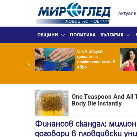
Актуалн
ОБЩИНИ
ПОЛИТИКА
БЪЛГАРИЯ
ект за
От 9 август
раждане на 13-
цените на
жна
етикетите само в
гаджамия"
евро
гневи жителите
Лондон
One Teaspoon And All 
Body Die Instantly
Финансов скандал: милион
договори в пловдивски у