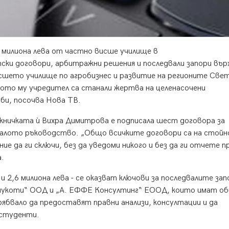
6 милиона лева от частно висше училище в
ски договори, арбитражни решения и последвали запори вър
сшето училище по агробизнес и развитие на регионите Све
ото му учредител са станали жертва на целенасочени
уби, посочва Нова ТВ.
жничката ѝ Вихра Димитрова е подписала шест договора за
аналото ръководство. „Общо всичките договори са на стой
ние да ги сключи, без да уведоми никого и без да ги отчете п
.
 2,6 милиона лева - се оказват ключови за последвалите зап
конукоти“ ООД и „А. ЕФФЕ Консултинг“ ЕООД, които имат о
бвало да предоставят правни анализи, консултации и да
 студенти.