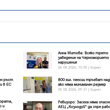
Анна Митова: Всяко трето
заведение на Черноморието 
нарушения
06.08.2026, 10:05 | Бизнес
ен ръст
800 хил. пенсии тръгват над
и в ЕС
ако няма минимален размер
05.08.2026, 09:31 | Бизнес
хората,
Ревизоро: Засега няма опас
о и
АЕЦ „Козлодуй“ да спре раб