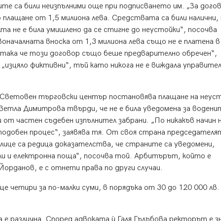
те са били неизпълними още при подписването им. „За догов
о плащане от 1,5 милиона лева. Средствата са били налични, 
та не е била умишлено да се стигне до неустойки“, посочва
началната вноска от 1,3 милиона лева също не е платена в
 така че този договор също беше предварително обречен“,
 „изцяло фиктивни“, тъй като никога не е виждала управите
 Световен търговски център постановява плащане на неуст
Светла Димитрова твърди, че не е била уведомена за водени
 от частен съдебен изпълнител забрани. „По никакъв начин 
 подобен процес“, заявява тя. От своя страна председателя
ице са редица доказателства, че страните са уведомени,
и и електронна поща“, посочва той. Арбитърът, който е
орданов, е с отнети права по други случаи.
е четири за по-малки суми, в порядъка от 30 до 120 000 лв.
е различна. Според адвоката ѝ Галя Гълъбова ректорът е з