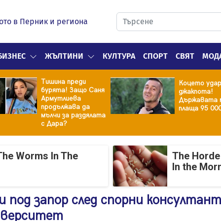
ото в Перник и региона
БИЗНЕС
ЖЪЛТИНИ
КУЛТУРА
СПОРТ
СВЯТ
МОД
Тишина преди
Коцето уда
бурята! Защо Саня
джакпота!
Армутлиева
Държавата 
продължава да
плаща 95 00
мълчи за раздялата
с Дара?
The Worms In The
The Horde 
In the Mor
и под запор след спорни консултан
ниверситет