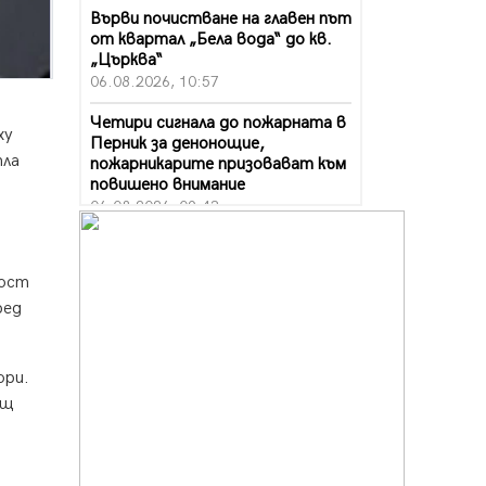
Върви почистване на главен път
от квартал „Бела вода“ до кв.
„Църква“
06.08.2026, 10:57
Четири сигнала до пожарната в
ху
Перник за денонощие,
тла
пожарникарите призовават към
повишено внимание
06.08.2026, 09:43
Много заразен вирус върлува в
Перник
ност
06.08.2026, 09:28
ред
Проверки за спазване правилата
за пожарна безопасност по
време на жътвената кампания в
ори.
Перник
бщ
06.08.2026, 07:51
Ето какви забавления ще има
през август в Перник