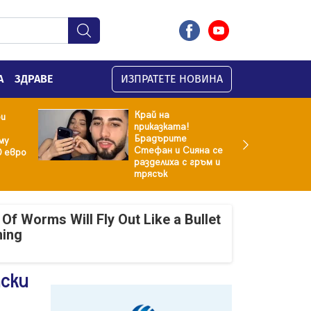
А
ЗДРАВЕ
ИЗПРАТЕТЕ НОВИНА
Край на
ри
приказката!
Брадърите
му
Стефан и Сияна се
0 евро
разделиха с гръм и
трясък
Of Worms Will Fly Out Like a Bullet
ning
тски