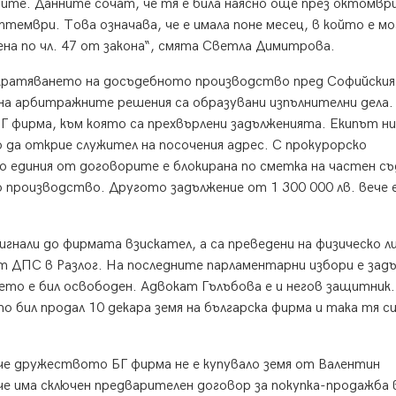
ите. Данните сочат, че тя е била наясно още през октомвр
птември. Това означава, че е имала поне месец, в който е мо
ена по чл. 47 от закона“, смята Светла Димитрова.
кратяването на досъдебното производство пред Софийския
на арбитражните решения са образувани изпълнителни дела.
Г фирма, към която са прехвърлени задълженията. Екипът ни
о да открие служител на посочения адрес. С прокурорско
о единия от договорите е блокирана по сметка на частен с
 производство. Другото задължение от 1 300 000 лв. вече 
гнали до фирмата взискател, а са преведени на физическо ли
т ДПС в Разлог. На последните парламентарни избори е зад
което е бил освободен. Адвокат Гълъбова е и негов защитник.
о бил продал 10 декара земя на българска фирма и така тя си
 че дружеството БГ фирма не е купувало земя от Валентин
че има сключен предварителен договор за покупка-продажба 