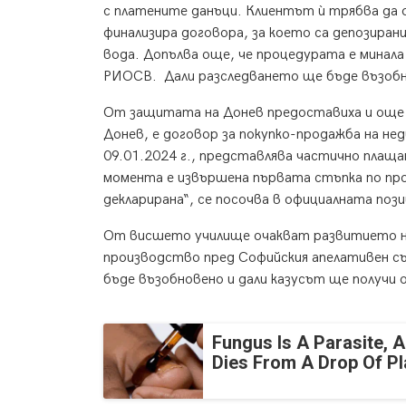
с платените данъци. Клиентът ѝ трябва да о
финализира договора, за което са депозиран
вода. Допълва още, че процедурата е минала
РИОСВ. Дали разследването ще бъде възобн
От защитата на Донев предоставиха и още е
Донев, е договор за покупко-продажба на н
09.01.2024 г., представлява частично плаща
момента е извършена първата стъпка по про
декларирана“, се посочва в официалната пози
От висшето училище очакват развитието на
производство пред Софийския апелативен съ
бъде възобновено и дали казусът ще получи 
Fungus Is A Parasite, A
Dies From A Drop Of Pla