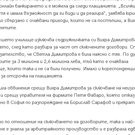
онлайн банкирането и е можела да следи плащанията. „Всичк
тя е имала възможност да ги види и да реагира“, заявява юр
 свързано с очаквани приходи, които не са постъпили, а Ви
ентите.
сшето училище изключва съдружничката си Вихра Димитров
ето, след като разбира за част от сключените договори. С
азателство, че Светла Димитрова е била наясно с тях. По 
рите за 3 милиона и 2,6 милиона лева, тъй като е очаквала
, които така и не са били получени. Имало и кореспонденция
 за отсрочка на плащанията.
ига обвинения срещу Вихра Димитрова за сключване на неизг
то и срещу управителя на фирмите Петя Фаваро, която отказ
но в София по разпореждане на Борислав Сарафов и прекрат
то по отношение на сключването на договорите, така и най
 не е знаела за арбитражното производство и е разбрала едв