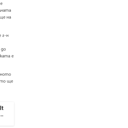
05.08.2026, 08:57
се
лната
ще на
 г-н
 до
лката е
бното
ето ще
It
..