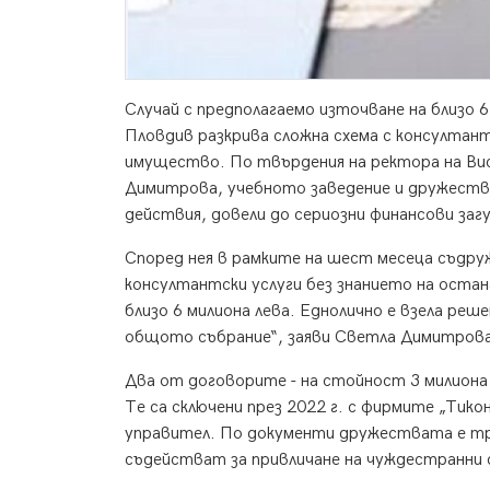
Случай с предполагаемо източване на близо 
Пловдив разкрива сложна схема с консултант
имущество. По твърдения на ректора на Ви
Димитрова, учебното заведение и дружеств
действия, довели до сериозни финансови заг
Според нея в рамките на шест месеца съдру
консултантски услуги без знанието на ост
близо 6 милиона лева. Еднолично е взела реше
общото събрание“, заяви Светла Димитрова
Два от договорите - на стойност 3 милиона и
Те са сключени през 2022 г. с фирмите „Ти
управител. По документи дружествата е тря
съдействат за привличане на чуждестранни