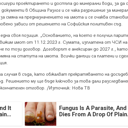
сигури проектирането и достъпа до минерални води, за да 
и документи в Община Разлог и се чака разрешение за минера
 за смяна на предназначението на имота и се очаква станови
овено зависи от решението на Софийския политивен съд.
дна своя позиция. „Основанието, на което е получил парите
едвижим имот от 11.12.2023 г. Сумата, изплатена от ЧСИ на
не по този договор. Договорът е анексиран до 2027 г., като
мяна на статута на имота. Всички данъци са платени и сде
ция.
 случая в съда, като обжалват прекратяването на досъде
д. Решението му ще бъде ключово за това дали разследван
окончателен отговор. /
Източник:
Нова ТВ
nd It
Fungus Is A Parasite, And 
in...
Dies From A Drop Of Plain.