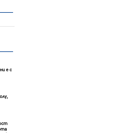
ни е с
олу,
ност
ота