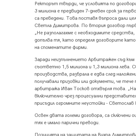
Ректорът твърди, че условията по договори
3 милиона е предвиден 7-дневен срок за първ
са преведени. Това поставя въпроса дали цел
Светла Димитрова. По втория договор първо
„Не разполагахме с необходимите средства,
допълва тя, като определя договорите като
на споменатите фирми.
Заради неизпълнението Арбитражен съд към
съответно 1,5 милиона и 1,3 милиона лева. 
производства, разбрала е едва след наложени
получавали призовки или документи, че тече
арбитража Иван Тосков отхвърля това. „Нал
включително чрез процесуални представител
присъдил огромните неустойки - Светослав Й
Освен двата големи договора, са сключени ощ
тях е имало парични преводи.
Позицията на защитата на Вихра Димитрова 