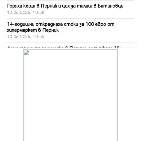
Горяха къща в Перник и цех за талаш в Батановци
10.08.2026, 10:58
14-годишни откраднаха стоки за 100 евро от
хипермаркет в Перник
10.08.2026, 10:55
Деца трошиха площадка в Перник, задържаха 18-
годишен
10.08.2026, 10:52
Мъж рани с нож жена си в Перник, баща би дъщеря си
в Радомир
10.08.2026, 10:47
Кой е 20 000-ия посетител на изложбата на Дали в
Перник
10.08.2026, 08:36
Шестото издание "Пейка" в Перник: Много музика и
настроение
10.08.2026, 08:30