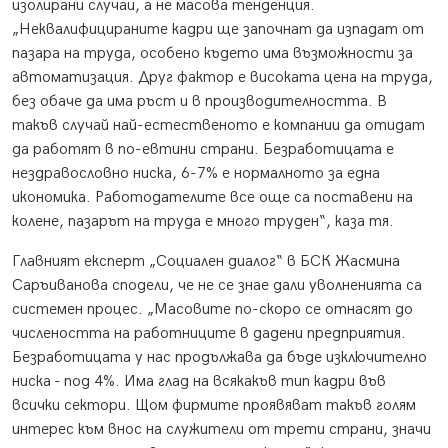
изолирани случаи, а не масова тенденция.
„Неквалифицираните кадри ще започнат да изпадат от
пазара на труда, особено където има възможности за
автоматизация. Друг фактор е високата цена на труда,
без обаче да има ръст и в производителността. В
такъв случай най-естественото е компании да отидат
да работят в по-евтини страни. Безработицата е
нездравословно ниска, 6-7% е нормалното за една
икономика. Работодателите все още са поставени на
колене, пазарът на труда е много труден“, каза тя.
Главният експерт „Социален диалог“ в БСК Жасмина
Саръиванова сподели, че не се знае дали уволненията са
системен процес. „Масовите по-скоро се отнасят до
числеността на работниците в дадени предприятия.
Безработицата у нас продължава да бъде изключително
ниска - под 4%. Има глад на всякакъв тип кадри във
всички сектори. Щом фирмите проявяват такъв голям
интерес към внос на служители от трети страни, значи