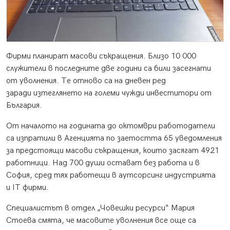
Фирми планират масови съкращения. Близо 10 000
служители в последните две години са били засегнати
от уволнения. Те отново са на дневен ред
заради изтеглянето на големи чужди инвеститори от
България.
От началото на годината до октомври работодатели
са изпратили в Агенцията по заетостта 65 уведомления
за предстоящи масови съкращения, които засягат 4921
работници. Над 700 души остават без работа и в
София, сред тях работещи в аутсорсинг индустрията
и IT фирми.
Специалистът в отдел „Човешки ресурси“ Мария
Стоева смята, че масовите уволнения все още са