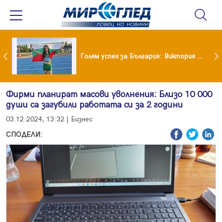
Когато всичко те дразни: тези трикове променят настроението за минути
Голям успех за България: Виктория Ангелова грабна световна титла в тройния скок
Фирми планират масови уволнения: Близо 10 000
души са загубили работата си за 2 години
03.12.2024, 13:32 | Бизнес
СПОДЕЛИ: