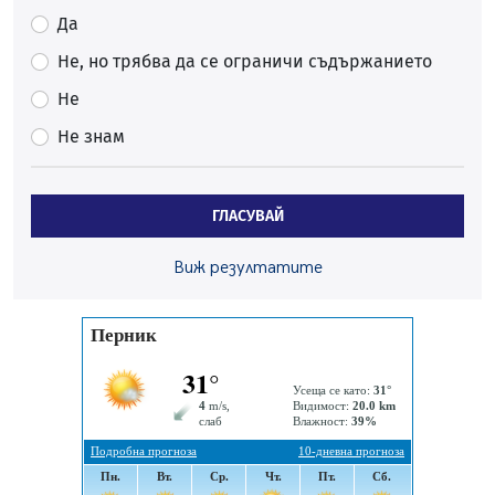
Да
Фолклорен ансамбъл „Кладница“ с голямата награда от
фестивал в Полша
Не, но трябва да се ограничи съдържанието
07.08.2026, 13:05
Не
Частично бедствено положение в Перник заради
Не знам
пропаднал път, обслужващ важен обект
07.08.2026, 12:05
Да отговорим на жегите с филм под звездите днес и
ГЛАСУВАЙ
утре
07.08.2026, 10:21
Виж резултатите
Първите крачки в помощ на пенсионерите в Перник,
вече са факт
07.08.2026, 09:18