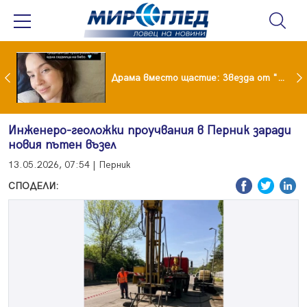
Лияна пропищя от изкуствения интелект
Драма вместо щастие: Звезда от "Татковци" е в болница с високорискова бременност
Инженеро-геоложки проучвания в Перник заради
новия пътен възел
13.05.2026, 07:54 | Перник
СПОДЕЛИ: