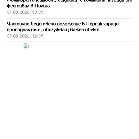
Фолклорен ансамбъл „Кладница“ с голямата награда от
фестивал в Полша
07.08.2026, 13:05
Частично бедствено положение в Перник заради
пропаднал път, обслужващ важен обект
07.08.2026, 12:05
Да отговорим на жегите с филм под звездите днес и
утре
07.08.2026, 10:21
Първите крачки в помощ на пенсионерите в Перник,
вече са факт
07.08.2026, 09:18
Пак ограничават камионите по магистралите в петък
и неделя. Ето обходните маршрути
07.08.2026, 07:55
Ето какво вдъхнови Здравка Евтимова за новата ѝ
книга
07.08.2026, 00:11