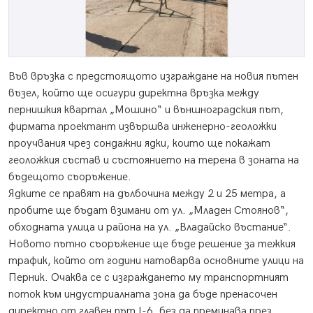
Във връзка с предстоящото изграждане на новия пътен
възел, който ще осигури директна връзка между
пернишкия квартал „Мошино“ и външноградския път,
фирмата проектант извършва инженерно-геоложки
проучвания чрез сондажни ядки, които ще покажат
геоложкия състав и състоянието на терена в зоната на
бъдещото съоръжение.
Ядките се правят на дълбочина между 2 и 25 метра, а
пробите ще бъдат взимани от ул. „Младен Стоянов“,
обходната улица и района на ул. „Владайско въстание“.
Новото пътно съоръжение ще бъде решение за тежкия
трафик, който от години натоварва основните улици на
Перник. Очаква се с изграждането му транспортният
поток към индустриалната зона да бъде пренасочен
директно от главен път I-6, без да преминава през