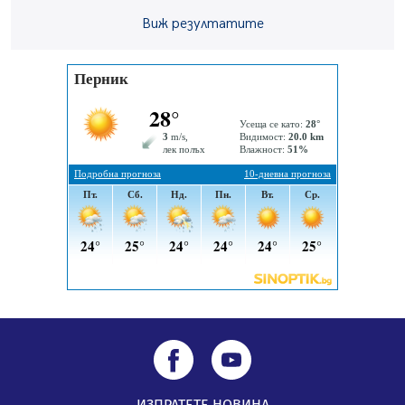
Пернишката крепост
05.08.2026, 14:01
Виж резултатите
„Топлофикация Перник“ напредва с дигитализацията
на отчетния процес
05.08.2026, 11:48
Радев: Работи се усилено за спасяване на средствата
по Плана за справедлив преход за Стара Загора,
Кюстендил и Перник
05.08.2026, 11:34
ИЗПРАТЕТЕ НОВИНА