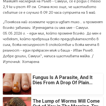
Малкият наследник на Рълев – Самуил, се е родил с тегло
2,9 кг и ръст 49 см. Стана ясно още, че щастливото
събитие се е случило в 09:20 часа сутринта на 5 май.
„Понякога най-големите чудеса идват тихо… и променят
всичко завинаги. Изненадата си има име – Самуил.
05.05.2026 г. – един миг, който променя всичко. До мен е
човекът, който превръща всяко предизвикателство в
сила, всяка несигурност в спокойствие и всяка мечта в
реалност – един прекрасен мъж и баща – Иван Рълев.
Добре дошъл, Самуил“, написа щастливата майка. /
Източник: Хотарена
Fungus Is A Parasite, And It
Dies From A Drop Of Plain...
The Lump of Worms Will Come