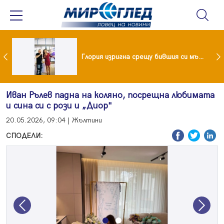
 и майка си построиха къща от 8000 стъклени бутилки
Глория изригна срещу бившия си мъж: Беше със 120-килограмова жена! Искаше бърза печалба...
Иван Рълев падна на коляно, посрещна любимата
и сина си с рози и „Диор"
20.05.2026, 09:04 | Жълтини
СПОДЕЛИ:
Previous
Next