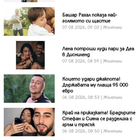
Башар Рахал показа най-
голямото си щастие
07.08.2026, 09:03 | Жълтини
Лена потроши луди пари за Деа
в Дисниленд
07.08.2026, 08:59 | Жълтини
Коцето удари джакпота!
Държавата му плаща 95 000
евро
06.08.2026, 08:53 | Жълтини
Край на приказката! Брадърите
Стефан и Сияна се разделиха с
гръм и трясък
06.08.2026, 08:50 | Жълтини