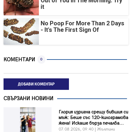
Out of You in The Morning. Try
it
No Poop For More Than 2 Days
- It's The First Sign Of
КОМЕНТАРИ
0
ДОБАВИ КОМЕНТАР
СВЪРЗАНИ НОВИНИ
Глория изригна срещу бившия си
мъж: Беше със 120-килограмова
жена! Искаше бърза печалба...
07.08.2026, 09:40 | Жълтини