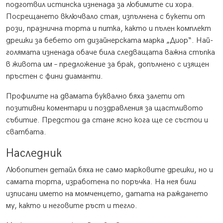
подготвил истинска изненада за любимите си хора.
Посрещането включвало стая, изпълнена с букети от
рози, празнична торта и питка, както и пълен комплект
дрешки за бебето от дизайнерската марка „Диор“. Най-
голямата изненада обаче била следващата важна стъпка
в живота им – предложение за брак, допълнено с изящен
пръстен с фини диаманти.
Профилите на двамата буквално бяха залети от
позитивни коментари и поздравления за щастливото
събитие. Предстои да стане ясно кога ще се състои и
сватбата.
Наследник
Любопитен детайл бяха не само марковите дрешки, но и
самата торта, изработена по поръчка. На нея били
изписани името на момченцето, датата на раждането
му, както и неговите ръст и тегло.