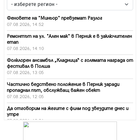
Феновете на "Миньор" превземат Разлог
07.08.2026, 14:52
Ремонтът на ул. "Ален мак" в Перник е в заключителен
етап
07.08.2026, 14:10
Фолклорен ансамбъл „Кладница“ с голямата награда от
фестивал в Полша
07.08.2026, 13:05
Частично бедствено положение в Перник заради
пропаднал път, обслужващ важен обект
07.08.2026, 12:05
Да отговорим на жегите с филм под звездите днес и
утре
07.08.2026, 10:21
Първите крачки в помощ на пенсионерите в Перник,
вече са факт