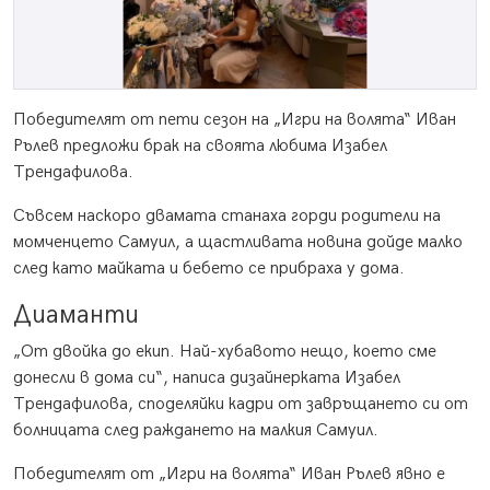
Победителят от пети сезон на „Игри на волята“ Иван
Рълев предложи брак на своята любима Изабел
Трендафилова.
Съвсем наскоро двамата станаха горди родители на
момченцето Самуил, а щастливата новина дойде малко
след като майката и бебето се прибраха у дома.
Диаманти
„От двойка до екип. Най-хубавото нещо, което сме
донесли в дома си“, написа дизайнерката Изабел
Трендафилова, споделяйки кадри от завръщането си от
болницата след раждането на малкия Самуил.
Победителят от „Игри на волята“ Иван Рълев явно е