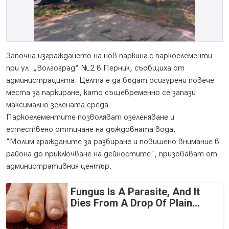
Започна изграждането на нов паркинг с паркоелементи
при ул. „Волгоград“ №2 в Перник, съобщиха от
администрацията. Целта е да бъдат осигурени повече
места за паркиране, като същевременно се запази
максимално зелената среда.
Паркоелементите позволяват озеленяване и
естествено оттичане на дъждовната вода.
"Молим гражданите за разбиране и повишено внимание в
района до приключване на дейностите", призовават от
административния център.
Fungus Is A Parasite, And It
Dies From A Drop Of Plain...