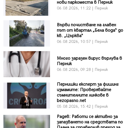
нови паркоместа в Перник
06.08.2026, 11:22 | Перник
Върви почистване на главен
път от квартал „Бела вода“ до
кв. „Църква“
06.08.2026, 10:57 | Перник
Много заразен вирус върлува в
Перник
06.08.2026, 09:28 | Перник
Пернишки експерт за фишинг
измамите: Проверявайте
съмнителните линкове в
bezopasno.net
05.08.2026, 15:42 | Перник
Радев: Работи се активно за
запазването на средствата по
Плана за справедлив преход за