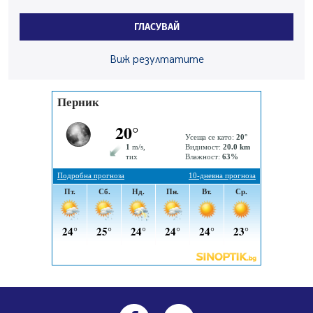
По-малко тежки катастрофи в Пернишко от
началото на годината
ГЛАСУВАЙ
05.08.2026, 09:30
Здравният министър Катя Ивкова и депутата от
Виж резултатите
Перник Мартин Жлябинков обходиха здравни
заведения в Перник
05.08.2026, 09:06
Извънредният и пълномощен посланик на Иран на
посещение в музея в Перник
05.08.2026, 09:02
Млади мъже от Перник в инициатива „Перник
подкрепя своите пенсионери“
05.08.2026, 08:57