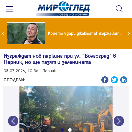
преди бурята! Защо Саня Армутлиева продължава да мълчи за раздялата с Дара?
Коцето удари джакпота! Държавата му плаща 95 000 евро
Изграждат нов паркинг при ул. "Волгоград" в
Перник, но ще пазят и зеленината
08.07.2026, 10:56 | Перник
СПОДЕЛИ:
Previous
Next