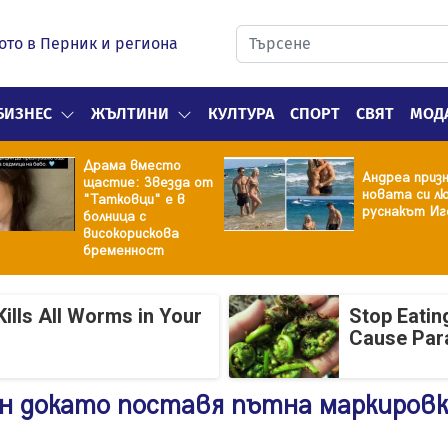
ото в Перник и региона
БИЗНЕС
ЖЪЛТИНИ
КУЛТУРА
СПОРТ
СВЯТ
МОД
Драма вместо
Андреа призн
щастие: Звезда от
новата си лю
"Татковци" е в
руснакът Иг
болница с
високорискова
бременност
ills All Worms in Your
Stop Eatin
Cause Par
н докато поставя пътна маркировк