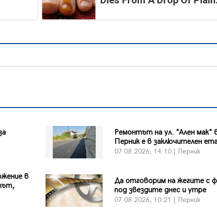
Dies From A Drop Of Plain.
за
Ремонтът на ул. "Ален мак" 
Перник е в заключителен ет
07.08.2026, 14:10 | Перник
ожение в
Да отговорим на жегите с 
път,
под звездите днес и утре
07.08.2026, 10:21 | Перник