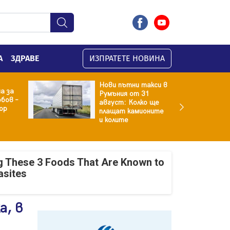
А
ЗДРАВЕ
ИЗПРАТЕТЕ НОВИНА
Нови пътни такси в
а за
Румъния от 31
бов –
август: Колко ще
ор
плащат камионите
и колите
g These 3 Foods That Are Known to
asites
а, в