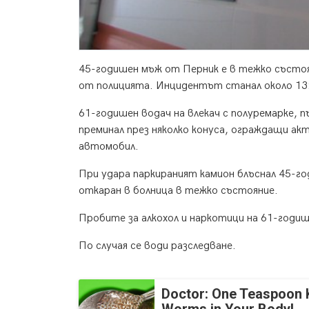
45-годишен мъж от Перник е в тежко състоя
от полицията. Инцидентът станал около 13:1
61-годишен водач на влекач с полуремарке, 
преминал през няколко конуса, ограждащи ак
автомобил.
При удара паркираният камион блъснал 45-го
откаран в болница в тежко състояние.
Пробите за алкохол и наркотици на 61-годи
По случая се води разследване.
Doctor: One Teaspoon Ki