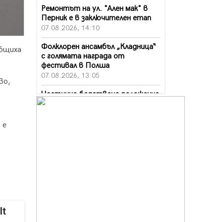
Ремонтът на ул. "Ален мак" в
Перник е в заключителен етап
07.08.2026, 14:10
Фолклорен ансамбъл „Кладница“
общиха
с голямата награда от
фестивал в Полша
07.08.2026, 13:05
во,
Частично бедствено положение
в Перник заради пропаднал път,
обслужващ важен обект
07.08.2026, 12:05
 е
Да отговорим на жегите с филм
под звездите днес и утре
07.08.2026, 10:21
Първите крачки в помощ на
пенсионерите в Перник, вече са
факт
07.08.2026, 09:18
It