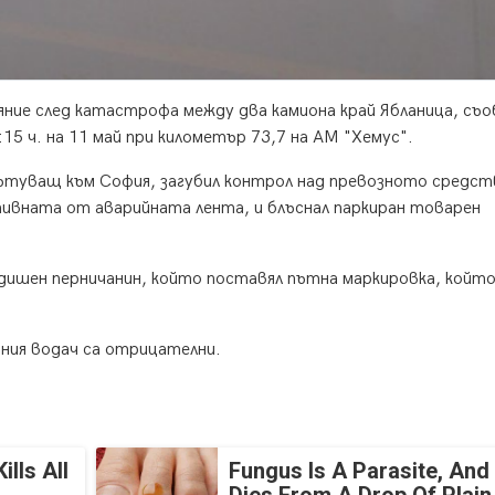
ние след катастрофа между два камиона край Ябланица, съ
5 ч. на 11 май при километър 73,7 на АМ "Хемус".
пътуващ към София, загубил контрол над превозното средст
тивната от аварийната лента, и блъснал паркиран товарен
дишен перничанин, който поставял пътна маркировка, който
шния водач са отрицателни.
lls All
Fungus Is A Parasite, And 