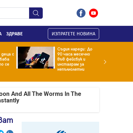
А
ЗДРАВЕ
ИЗПРАТЕТЕ НОВИНА
Съдия нареди: До
 деца с
90 часа месечно
баба
във фейсбук и
то се
инстаграм за
непълнолетни
oon And All The Worms In The
nstantly
ават