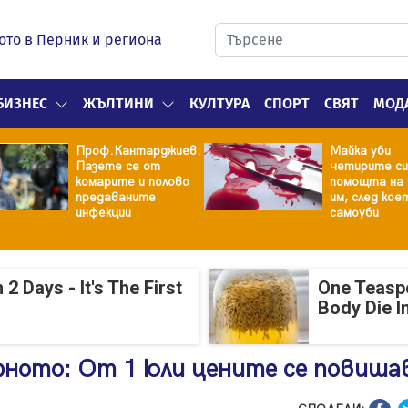
ото в Перник и региона
БИЗНЕС
ЖЪЛТИНИ
КУЛТУРА
СПОРТ
СВЯТ
МОД
Проф.Кантарджиев:
Майка уби
Пазете се от
четирите си
комарите и полово
помощта на 
предаваните
им, след кое
инфекции
самоуби
 Days - It's The First
One Teasp
Body Die I
арното: От 1 юли цените се повиш