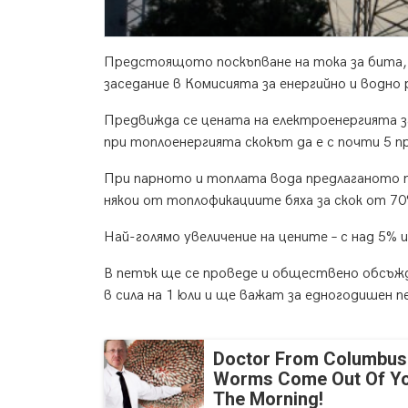
Предстоящото поскъпване на тока за бита,
заседание в Комисията за енергийно и водно 
Предвижда се цената на електроенергията за
при топлоенергията скокът да е с почти 5 п
При парното и топлата вода предлаганото по
някои от топлофикациите бяха за скок от 70
Най-голямо увеличение на цените – с над 5% 
В петък ще се проведе и обществено обсъжд
в сила на 1 юли и ще важат за едногодишен 
Doctor From Columbus
Worms Come Out Of Yo
The Morning!