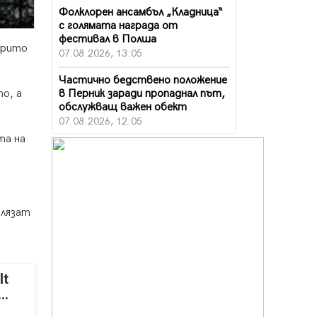
Фолклорен ансамбъл „Кладница“
с голямата награда от
фестивал в Полша
крито
07.08.2026, 13:05
Частично бедствено положение
в Перник заради пропаднал път,
о, а
обслужващ важен обект
07.08.2026, 12:05
та на
Да отговорим на жегите с филм
под звездите днес и утре
07.08.2026, 10:21
Първите крачки в помощ на
влязат
пенсионерите в Перник, вече са
факт
07.08.2026, 09:18
Пак ограничават камионите по
It
магистралите в петък и неделя.
..
Ето обходните маршрути
07.08.2026, 07:55