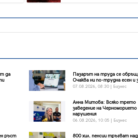
ът да
Пазарът на труда се обръщ
ти
Очаква ни по-трудна есен и 
07.08.2026, 08:30 | Бизнес
Анна Митова: Всяко трето
заведение на Черноморието 
нарушения
06.08.2026, 10:05 | Бизнес
ен ръст
800 хил. пенсии тръгват над