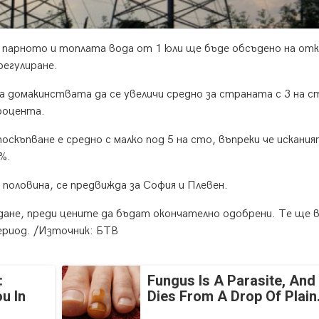
 парното и топлата вода от 1 юли ще бъде обсъдено на от
регулиране.
 домакинствата да се увеличи средно за страната с 3 на ст
роцента.
скъпване е средно с малко под 5 на сто, въпреки че искания
%.
и половина, се предвижда за София и Плевен.
ане, преди цените да бъдат окончателно одобрени. Те ще 
период. /Източник: БТВ
:
Fungus Is A Parasite, And 
u In
Dies From A Drop Of Plain.