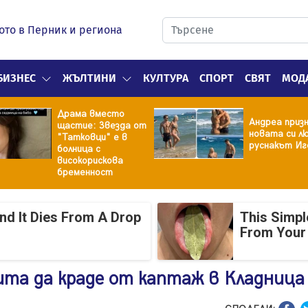
ото в Перник и региона
БИЗНЕС
ЖЪЛТИНИ
КУЛТУРА
СПОРТ
СВЯТ
МОД
Драма вместо
Андреа призн
щастие: Звезда от
новата си лю
"Татковци" е в
руснакът Иг
болница с
високорискова
бременност
And It Dies From A Drop
This Simpl
From Your
ита да краде от каптаж в Кладница