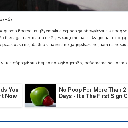
кражба.
входната врата на двуетажна сграда за обслужване и поддъ
 в града, намираща се в землището на с. Кладница, е подад
 реагирали незабавно и на място задържали познат на полиц
24 ч. и е образувано бързо производство, работата по което
ods You
No Poop For More Than 2
ght Now
Days - It's The First Sign O