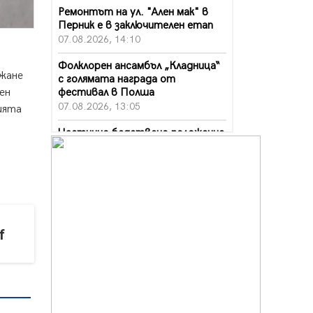
Ремонтът на ул. "Ален мак" в
Перник е в заключителен етап
07.08.2026, 14:10
Фолклорен ансамбъл „Кладница“
ржане
с голямата награда от
фестивал в Полша
ен
07.08.2026, 13:05
ията
Частично бедствено положение
в Перник заради пропаднал път,
обслужващ важен обект
07.08.2026, 12:05
Да отговорим на жегите с филм
под звездите днес и утре
07.08.2026, 10:21
f
Първите крачки в помощ на
пенсионерите в Перник, вече са
факт
07.08.2026, 09:18