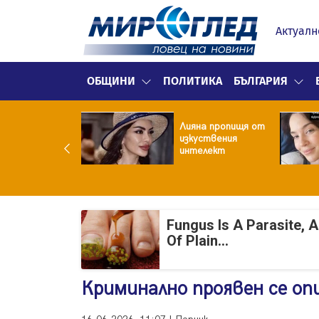
Актуалн
ОБЩИНИ
ПОЛИТИКА
БЪЛГАРИЯ
улярен риалити
Лияна пропищя от
ой заряза жена
изкуствения
заради друга
интелект
Fungus Is A Parasite, 
Of Plain...
Криминално проявен се оп