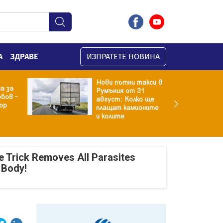
А
ЗДРАВЕ
ИЗПРАТЕТЕ НОВИНА
Нови пътни такси в
а за
Румъния от 31
бов –
август: Колко ще
ор
плащат камионите
и колите
e Trick Removes All Parasites
 Body!