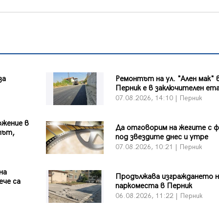
за
Ремонтът на ул. "Ален мак" 
Перник е в заключителен ет
07.08.2026, 14:10 | Перник
ожение в
Да отговорим на жегите с 
път,
под звездите днес и утре
07.08.2026, 10:21 | Перник
на
Продължава изграждането н
ече са
паркоместа в Перник
06.08.2026, 11:22 | Перник