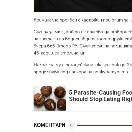
Криминално проявен е задържан при опит за 
Сигнал за мъж, който се опитва да отвори 
на каптажи на водоснабдителното дружество
вчера във Второ РУ. Служители на полицията
45-годишен столичанин.
Наложена му е полицейска мярка за срок до 
продължава под надзора на прокуратурата.
5 Parasite-Causing Fo
Should Stop Eating Ri
КОМЕНТАРИ
0