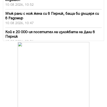
10.08.2026, 10:52
Мъж рани с нож жена си в Перник, баща би дъщеря си
в Радомир
10.08.2026, 10:47
Кой е 20 000-ия посетител на изложбата на Дали в
Перник
10.08.2026, 08:36
Шестото издание "Пейка" в Перник: Много музика и
настроение
10.08.2026, 08:30
Генералът от Перник днес става на 80 години
09.08.2026, 12:10
Нов успех за Миньор, отново със суха мрежа, но и с
по-изразителен резултат
09.08.2026, 09:01
БГ парти ще разтресе центъра на Перник
09.08.2026, 07:01