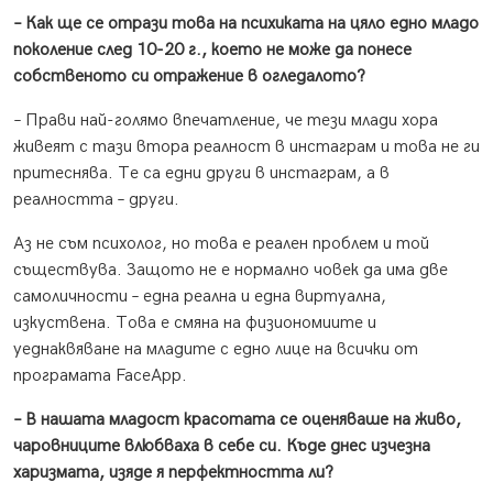
– Как ще се отрази това на психиката на цяло едно младо
поколение след 10-20 г., което не може да понесе
собственото си отражение в огледалото?
– Прави най-голямо впечатление, че тези млади хора
живеят с тази втора реалност в инстаграм и това не ги
притеснява. Те са едни други в инстаграм, а в
реалността – други.
Аз не съм психолог, но това е реален проблем и той
съществува. Защото не е нормално човек да има две
самоличности – една реална и една виртуална,
изкуствена. Това е смяна на физиономиите и
уеднаквяване на младите с едно лице на всички от
програмата FaceApp.
– В нашата младост красотата се оценяваше на живо,
чаровниците влюбваха в себе си. Къде днес изчезна
харизмата, изяде я перфектността ли?