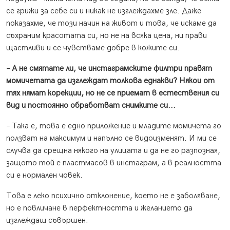
се грижи за себе си и никак не изглеждахме зле. Даже
показахме, че този начин на живот и това, че искаме да
съхраним красотата си, но не на всяка цена, ни прави
щастливи и се чувстваме добре в кожите си.
– А не смятате ли, че инстаграмските филтри правят
момичетата да изглеждат толкова еднакви? Някои от
тях нямат корекции, но не се приемат в естествения си
вид и постоянно обработват снимките си...
– Така е, това е едно приложение и младите момичета го
ползват на максимум и напълно се видоизменят. И ми се
случва да срещна някого на улицата и да не го разпозная,
защото той е пластмасов в инстаграм, а в реалността
си е нормален човек.
Това е леко психично отклонение, което не е заболяване,
но е повличане в перфектността и желанието да
изглеждаш съвършен.