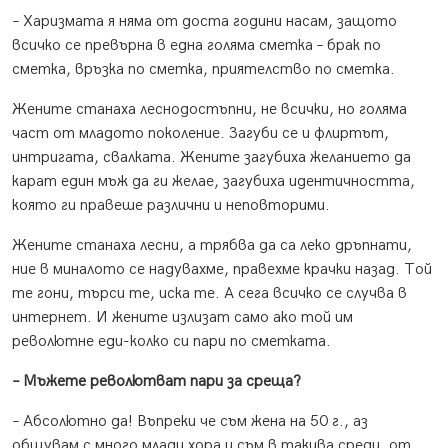
– Харизмата я няма от доста години насам, защото
всичко се превърна в една голяма сметка – брак по
сметка, връзка по сметка, приятелство по сметка.
Жените станаха леснодостъпни, не всички, но голяма
част от младото поколение. Загуби се и флиртът,
интригата, свалката. Жените загубиха желанието да
карат един мъж да ги желае, загубиха идентичността,
която ги правеше различни и неповторими.
Жените станаха лесни, а трябва да са леко дръпнати,
ние в миналото се надувахме, правехме крачки назад. Той
те гони, търси те, иска те. А сега всичко се случва в
интернет. И жените излизат само ако той им
револютне еди-колко си пари по сметката.
– Мъжете револютват пари за среща?
– Абсолютно да! Въпреки че съм жена на 50 г., аз
общувам с много млади хора и съм в такива среди, от