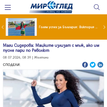
 България: Виктория Ангелова грабна световна титла в тройния скок
Симона Пейчева отиде на море след убийството на Владо Загатото, скарала се с него за пари
Маги Сидерова: Мацките излизат с мъж, ако им
пусне пари по Револют
08.07.2026, 08:39 | Жълтини
СПОДЕЛИ: