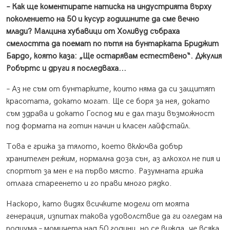
– Как ще коментирате натиска на индустрията върху
поколението на 50 и кусур годишните да сме вечно
млади? Малцина хубавици от Холивуд събраха
смелостта да поемат по пътя на бунтарката Бриджит
Бардо, която каза: „Ще остарявам естествено“. Джулия
Робъртс и други я последваха...
– Аз не съм от бунтарките, които няма да си защитят
красотата, докато могат. Ще се боря за нея, докато
съм здрава и докато Господ ми е дал тази възможност
под формата на готин начин и класен лайфстайл.
Това е грижа за тялото, което включва добър
хранителен режим, нормална доза сън, аз алкохол не пия и
спортът за мен е на първо място. Разумната грижа
отлага стареенето и го прави много рядко.
Наскоро, като видях всичките модели от моята
генерация, изпитах такова удоволствие да ги огледам на
подиума – момичета над 50 години, но се вижда, че всяка