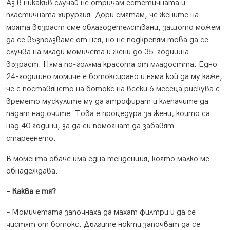
Аз в никакъв случай не отричам естетичната и
пластичната хирургия. Дори смятам, че жените на
моята възраст сме облагодетелствани, защото можем
да се възползваме от нея, но не подкрепям това да се
случва на млади момичета и жени до 35-годишна
възраст. Няма по-голяма красота от младостта. Едно
24-годишно момиче е ботоксирано и няма кой да му каже,
че с поставянето на ботокс на всеки 6 месеца рискува с
времето мускулите му да атрофират и клепачите да
падат над очите. Това е процедура за жени, които са
над 40 години, за да си помогнат да забавят
стареенето.
В момента обаче има една тенденция, която малко ме
обнадеждава.
– Каква е тя?
– Момичетата започнаха да махат филтри и да се
чистят от ботокс. Дългите нокти започват да се