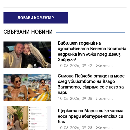
ДОБАВИ КОМЕНТАР
СВЪРЗАНИ НОВИНИ
Бившият годеник на
изоставената Венета Костова
надрънка куп лъжи пред Дениз
Хайрула!
10.08.2026, 09:42 | Жълтини
Симона Пейчева отиде на море
след убийството на Владо
Загатото, скарала се с него за
пари
10.08.2026, 09:38 | Жълтини
Щерката на Мария си кръцнала
носа преди абитуриентския си
бал
10.08.2026, 09:28 | Жълтини