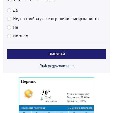
Да отговорим на жегите с филм под звездите днес и
утре
Да
07.08.2026, 10:21
Не, но трябва да се ограничи съдържанието
Първите крачки в помощ на пенсионерите в Перник,
вече са факт
Не
07.08.2026, 09:18
Не знам
Пак ограничават камионите по магистралите в петък
и неделя. Ето обходните маршрути
07.08.2026, 07:55
ГЛАСУВАЙ
Ето какво вдъхнови Здравка Евтимова за новата ѝ
книга
Виж резултатите
07.08.2026, 00:11
Продължава изграждането на нови паркоместа в
Перник
06.08.2026, 11:22