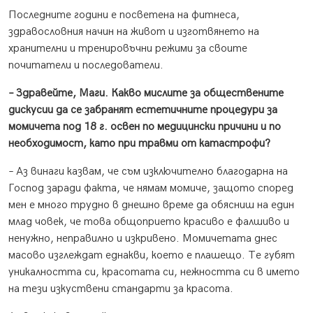
Последните години е посветена на фитнеса,
здравословния начин на живот и изготвянето на
хранителни и тренировъчни режими за своите
почитатели и последователи.
– Здравейте, Маги. Какво мислите за обществените
дискусии да се забранят естетичните процедури за
момичета под 18 г. освен по медицински причини и по
необходимост, като при травми от катастрофи?
– Аз винаги казвам, че съм изключително благодарна на
Господ заради факта, че нямам момиче, защото според
мен е много трудно в днешно време да обясниш на един
млад човек, че това общоприето красиво е фалшиво и
ненужно, неправилно и изкривено. Момичетата днес
масово изглеждат еднакви, което е плашещо. Те губят
уникалността си, красотата си, нежността си в името
на тези изкуствени стандарти за красота.