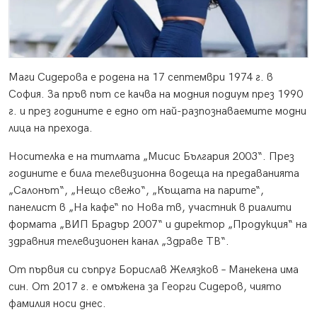
Маги Сидерова е родена на 17 септември 1974 г. в
София. За пръв път се качва на модния подиум през 1990
г. и през годините е едно от най-разпознаваемите модни
лица на прехода.
Носителка е на титлата „Мисис България 2003“. През
годините е била телевизионна водеща на предаванията
„Салонът“, „Нещо свежо“, „Къщата на парите“,
панелист в „На кафе“ по Нова тв, участник в риалити
формата „ВИП Брадър 2007“ и директор „Продукция“ на
здравния телевизионен канал „Здраве ТВ“.
От първия си съпруг Борислав Желязков – Манекена има
син. От 2017 г. е омъжена за Георги Сидеров, чиято
фамилия носи днес.