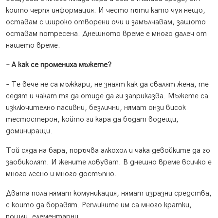
които черпя информация. И често пъти като чуя нещо,
оставам с широко отворени очи и замълчавам, защото
оставам потресена. Днешното време е много далеч от
нашето време.
– А как се промениха мъжете?
– Те вече не са мъжкари, не знаят как да свалят жена, те
седят и чакат тя да отиде да ги заприказва. Мъжете са
изключително пасивни, безлични, нямат онзи висок
тестостерон, който ги кара да бъдат водещи,
доминиращи.
Той сяда на бара, поръчва алкохол и чака девойките да го
заобиколят. И жените ловуват. В днешно време всичко е
много лесно и много достъпно.
Двата пола нямат комуникация, нямат изразни средства,
с които да боравят. Репликите им са много кратки,
пошли, елементарни.