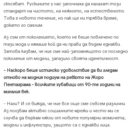
скъсяват. Рускините у нас започнаха да налагат този
стандарт на чистото, на нежното, на естественото.
Това е новото течение, но пак ще ни трябва време,
докато го смелим.
Аз съм от поколението, което не беше повлечено по
тази мода и нямаше кой да ни прави да бъдем еднакви.
Затова казвам, че ние сме най-запомнящото се последно
поколение от модели, запазило своята идентичност.
– Наскоро беше истинско удоволствие да ви гледам
отново на модния подиум на ревюто на Жоро
Пентаграма – всичките хубавици от 90-те години на
миналия век.
– Нали? И се вижда, че ние все още сме съвсем различни.
Аз ползвам активно социалните мрежи и често ми се
случва да бъркам някои от новите популярни момичета,
модели и инфлуенсъри, защото са с еднакви лица.