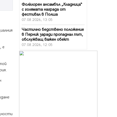
Фолклорен ансамбъл „Кладница“
с голямата награда от
фестивал в Полша
07.08.2026, 13:05
Частично бедствено положение
иалния
в Перник заради пропаднал път,
обслужващ важен обект
07.08.2026, 12:05
, е
Да отговорим на жегите с филм
под звездите днес и утре
 той
07.08.2026, 10:21
рия.
Първите крачки в помощ на
пенсионерите в Перник, вече са
н
факт
07.08.2026, 09:18
ждане
Пак ограничават камионите по
магистралите в петък и неделя.
Ето обходните маршрути
щности
07.08.2026, 07:55