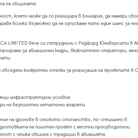
та на общината.
ност, която може да се реализира в България, да намери св
правя всичко възможно да не изпускаме нито един шанс за н
CA LIMITED вече си сътрудничи с Редфорд Юнивърсити в Ак
програми за авиационни кадри, включително оператори, мех
рати.
 обсъдени конкретни стъпки за реализация на проектите в 
.
дящи инфраструктурни условия.
ри на безпилотни летателни апарати.
ние на дронове в селското стопанство, по-специално в
дготовката на пилотен проект с местни производители.
Сопот с чешка община с традиции в авиацията.