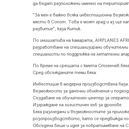
да бъдат разположени именно на територия
"За мен е важно всяка инвестиционна възмож
място в Сопот. Това е моят град и аз ще на
развитие“, каза Китик.
По инициатива на камарата, AIRPLANES AFRI
разработване на специализирани обучителни 
специалисти по поддръжка на летателни апа
По време на срещата с кмета Стоенчев бяха
Сред обсъжданите теми бяха:
Инвестиция в модерна производствена база
Възможности за данъчни облекчения и подхо
Създаване на обучителен център за операто
Изграждане на логистичен хъб за дронове.
Бяха разгледани и възможностите за приложе
розопроизводството, като се предвижда по
Обсъдена беше и идея за побратимяване на 