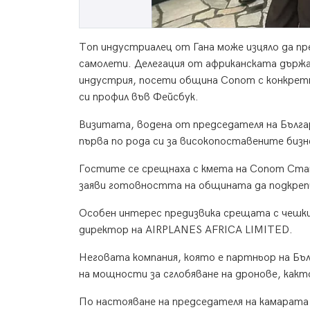
Топ индустриалец от Гана може изцяло да пр
самолети. Делегация от африканската държ
индустрия, посети община Сопот с конкрет
си профил във Фейсбук.
Визитата, водена от председателя на Бълга
първа по рода си за високопоставените бизне
Гостите се срещнаха с кмета на Сопот Стан
заяви готовността на общината да подкреп
Особен интерес предизвика срещата с чешки
директор на AIRPLANES AFRICA LIMITED.
Неговата компания, която е партньор на Бъл
на мощности за сглобяване на дронове, както
По настояване на председателя на камарата