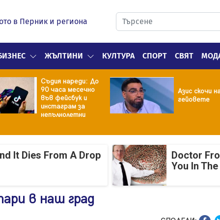
ото в Перник и региона
БИЗНЕС
ЖЪЛТИНИ
КУЛТУРА
СПОРТ
СВЯТ
МОД
Съдия нареди: До
90 часа месечно
Азис скочи н
във фейсбук и
гейовете
инстаграм за
непълнолетни
And It Dies From A Drop
Doctor Fr
You In The
пари в наш град