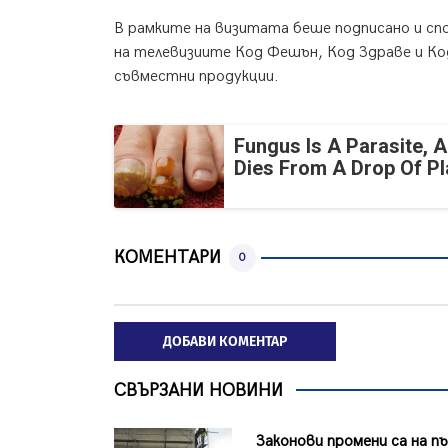
В рамките на визитата беше подписано и сп
на телевизиите Код Фешън, Код Здраве и Код
съвместни продукции.
Fungus Is A Parasite, A
Dies From A Drop Of Pla
КОМЕНТАРИ
0
ДОБАВИ КОМЕНТАР
СВЪРЗАНИ НОВИНИ
Законови промени са на п