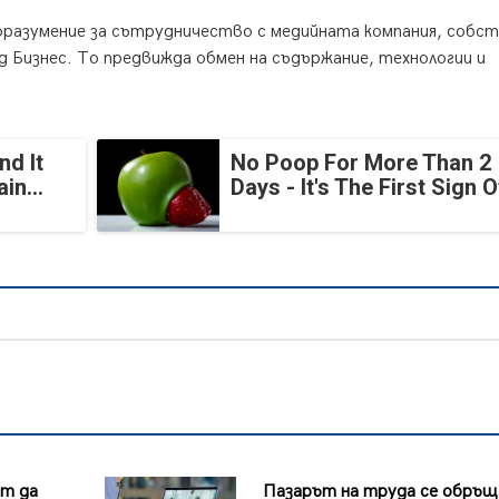
оразумение за сътрудничество с медийната компания, собст
 Бизнес. То предвижда обмен на съдържание, технологии и
nd It
No Poop For More Than 2
in...
Days - It's The First Sign O
ът да
Пазарът на труда се обръщ