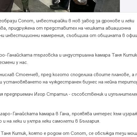
еобрази Сопот, инвестирайки в нов завод за дронове и леки
ава, придружена от представител на чешката авиационна
ни инвестиционни намерения, съобщиха от общината в офиц
ро-Ганайската търговска и индустриална камара Таня Китик
смени у нас.
ислав Стоенчев, пред когото споделиха своите планове, а
и установяването на чуждестранен бизнес на нейна терито
я предприемач Игор Стратил - съсобственик и изпълнителе
гаро-Ганайската камара в Гана, проявява интерес към изгра
 и на леки и ултра леки самолети в България.
 Таня Китик, която е родом от Сопот, се обсъжда тези мо