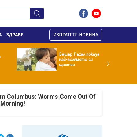
А
ЗДРАВЕ
ИЗПРАТЕТЕ НОВИНА
Башар Рахал показа
а
най-голямото си
щастие
om Columbus: Worms Come Out Of
 Morning!