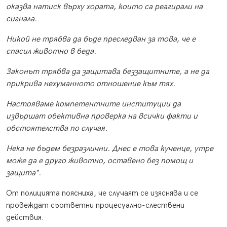
оказва натиск върху хората, които са реагирали на
сигнала.
Никой не трябва да бъде преследван за това, че е
спасил животно в беда.
Законът трябва да защитава беззащитните, а не да
прикрива нехуманното отношение към тях.
Настояваме компетентните институции да
извършат обективна проверка на всички факти и
обстоятелства по случая.
Нека не бъдем безразлични. Днес е това кученце, утре
може да е друго животно, оставено без помощ и
защита“.
От полицията поясниха, че случаят се изяснява и се
провеждат съответни процесуално-слествени
действия.