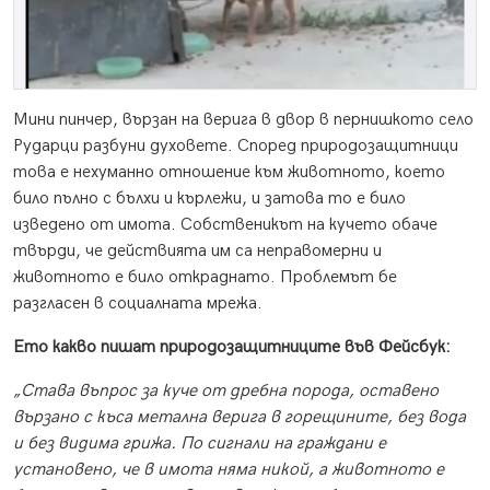
Мини пинчер, вързан на верига в двор в пернишкото село
Рударци разбуни духовете. Според природозащитници
това е нехуманно отношение към животното, което
било пълно с бълхи и кърлежи, и затова то е било
изведено от имота. Собственикът на кучето обаче
твърди, че действията им са неправомерни и
животното е било откраднато. Проблемът бе
разгласен в социалната мрежа.
Ето какво пишат природозащитниците във Фейсбук:
„Става въпрос за куче от дребна порода, оставено
вързано с къса метална верига в горещините, без вода
и без видима грижа. По сигнали на граждани е
установено, че в имота няма никой, а животното е