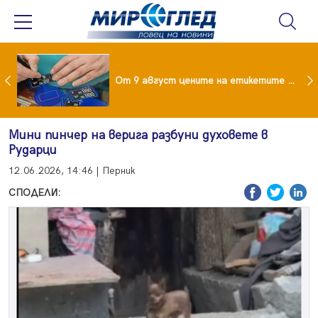
 за изграждане на 13-етажна "мегаджамия" разгневи жителите на Лондон
От 9 август цените на етикетите само в евро
Мини пинчер на верига разбуни духовете в
Рударци
12.06.2026, 14:46 | Перник
СПОДЕЛИ: