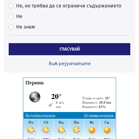
05.08.2026, 10:03
Не, но трябва да се ограничи съдържанието
Непълнолетни с електрически тротинетки
Не
санкционирани при нощна проверка в Перник
Не знам
05.08.2026, 10:00
По-малко тежки катастрофи в Пернишко от
началото на годината
ГЛАСУВАЙ
05.08.2026, 09:30
Здравният министър Катя Ивкова и депутата от
Виж резултатите
Перник Мартин Жлябинков обходиха здравни
заведения в Перник
05.08.2026, 09:06
Извънредният и пълномощен посланик на Иран на
посещение в музея в Перник
05.08.2026, 09:02
Млади мъже от Перник в инициатива „Перник
подкрепя своите пенсионери“
05.08.2026, 08:57