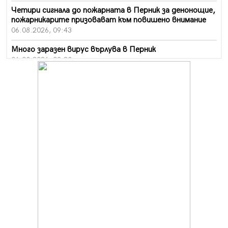
Четири сигнала до пожарната в Перник за денонощие,
пожарникарите призовават към повишено внимание
06.08.2026, 09:43
Много заразен вирус върлува в Перник
06.08.2026, 09:28
Проверки за спазване правилата за пожарна
безопасност по време на жътвената кампания в
Перник
06.08.2026, 07:51
Ето какви забавления ще има през август в Перник
06.08.2026, 00:48
Пернишки експерт за фишинг измамите:
Проверявайте съмнителните линкове в bezopasno.net
05.08.2026, 15:42
На 95 години почина Лиляна Десова
05.08.2026, 15:18
Радев: Работи се активно за запазването на