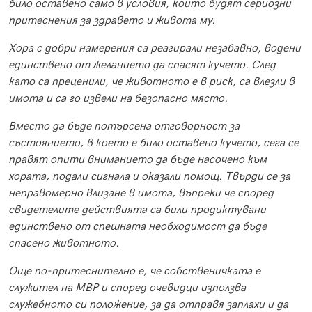
било оставено само в условия, които будят сериозни
притеснения за здравето и живота му.
Хора с добри намерения са реагирали незабавно, водени
единствено от желанието да спасят кучето. След
като са преценили, че животното е в риск, са влезли в
имота и са го извели на безопасно място.
Вместо да бъде потърсена отговорност за
състоянието, в което е било оставено кучето, сега се
правят опити вниманието да бъде насочено към
хората, подали сигнала и оказали помощ. Твърди се за
неправомерно влизане в имота, въпреки че според
свидетелите действията са били продиктувани
единствено от спешната необходимост да бъде
спасено животното.
Още по-притеснително е, че собственичката е
служител на МВР и според очевидци използва
служебното си положение, за да отправя заплахи и да