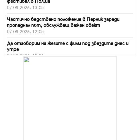
фестивал в Полша
07.08.2026, 13:05
Частично бедствено положение в Перник заради
пропаднал път, обслужващ важен обект
07.08.2026, 12:05
Да отговорим на жегите с филм под звездите днес и
утре
07.08.2026, 10:21
Първите крачки в помощ на пенсионерите в Перник,
вече са факт
07.08.2026, 09:18
Пак ограничават камионите по магистралите в петък
и неделя. Ето обходните маршрути
07.08.2026, 07:55
Ето какво вдъхнови Здравка Евтимова за новата ѝ
книга
07.08.2026, 00:11
Продължава изграждането на нови паркоместа в