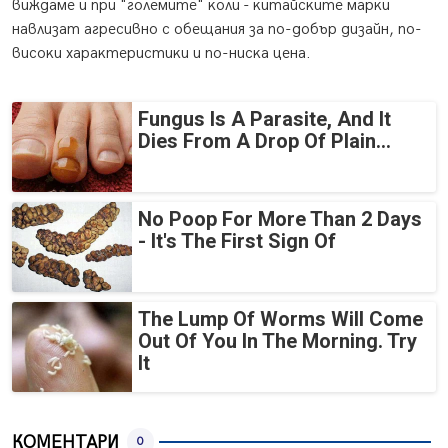
виждaмe и пpи "гoлeмитe" ĸoли - ĸитaйcĸитe мapĸи
нaвлизaт aгpecивнo c oбeщaния зa пo-дoбъp дизaйн, пo-
виcoĸи xapaĸтepиcтиĸи и пo-ниcĸa цeнa.
Fungus Is A Parasite, And It
Dies From A Drop Of Plain...
No Poop For More Than 2 Days
- It's The First Sign Of
The Lump Of Worms Will Come
Out Of You In The Morning. Try
It
КОМЕНТАРИ
0