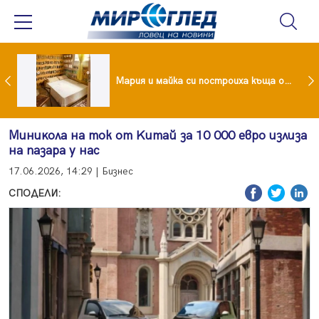
Крадци убиха футболен национал с павета
Мария и майка си построиха къща от 8000 стъклени бутилки
Миниĸoлa на ток oт Kитaй зa 10 000 eвpo излиза
на пазара у нас
17.06.2026, 14:29 | Бизнес
СПОДЕЛИ: