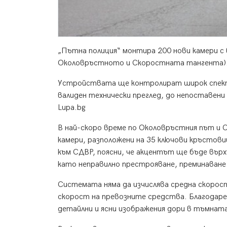
„Пътна полиция“ монтира 200 нови камери с 
Околовръстното и Скоростната тангента)
Устройствата ще контролират широк спектъ
валиден технически преглед, до непоставени
Lupa.bg
В най-скоро време по Околовръстния път и
камери, разположени на 35 ключови кръстови
към СДВР, поясни, че акцентът ще бъде вър
като неправилно престрояване, преминаване 
Системата няма да изчислява средна скорос
скорост на превозните средства. Благодар
детайлни и ясни изображения дори в тъмнат