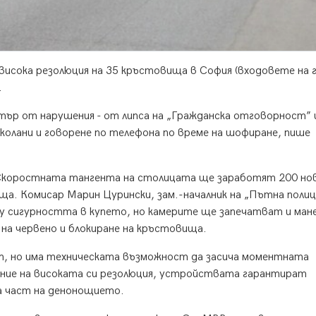
висока резолюция на 35 кръстовища в София (входовете на 
.
р от нарушения - от липса на „Гражданска отговорност” 
 колани и говорене по телефона по време на шофиране, пише
 Скоростната тангента на столицата ще заработят 200 но
ща. Комисар Марин Цурински, зам.-началник на „Пътна полиц
ху сигурността в купето, но камерите ще запечатват и ман
на червено и блокиране на кръстовища.
т, но има техническата възможност да засича моментната
ение на високата си резолюция, устройствата гарантират
а част на денонощието.