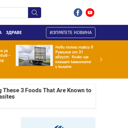
А
ЗДРАВЕ
ИЗПРАТЕТЕ НОВИНА
Нови пътни такси в
а за
Румъния от 31
бов –
август: Колко ще
ор
плащат камионите
и колите
g These 3 Foods That Are Known to
asites