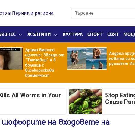
ото в Перник и региона
БИЗНЕС
ЖЪЛТИНИ
КУЛТУРА
СПОРТ
СВЯТ
МОД
Драма вместо
Андреа призн
щастие: Звезда от
новата си лю
"Татковци" е в
руснакът Иг
болница с
високорискова
бременност
ills All Worms in Your
Stop Eatin
Cause Par
 шофьорите на входовете на