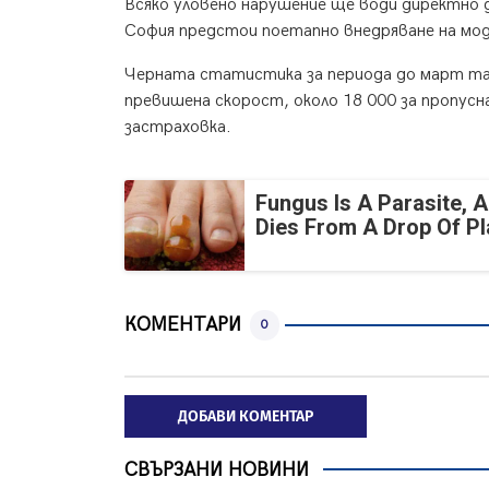
Всяко уловено нарушение ще води директно 
София предстои поетапно внедряване на мод
Черната статистика за периода до март тази
превишена скорост, около 18 000 за пропусн
застраховка.
Fungus Is A Parasite, A
Dies From A Drop Of Pla
КОМЕНТАРИ
0
ДОБАВИ КОМЕНТАР
СВЪРЗАНИ НОВИНИ