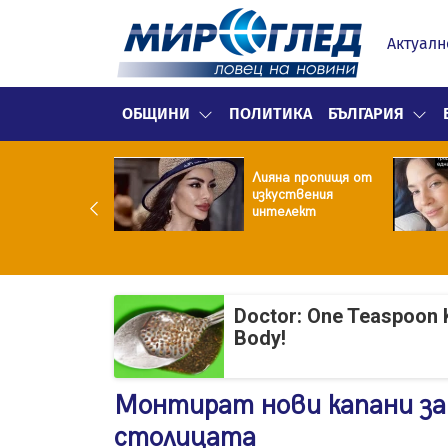
Актуалн
ОБЩИНИ
ПОЛИТИКА
БЪЛГАРИЯ
улярен риалити
Лияна пропищя от
ой заряза жена
изкуствения
заради друга
интелект
Doctor: One Teaspoon K
Body!
Монтират нови капани за
столицата