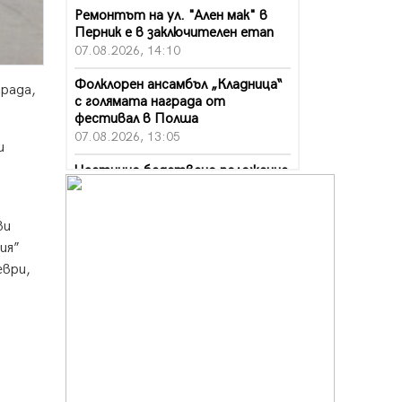
Ремонтът на ул. "Ален мак" в
Перник е в заключителен етап
07.08.2026, 14:10
Фолклорен ансамбъл „Кладница“
града,
с голямата награда от
фестивал в Полша
07.08.2026, 13:05
и
Частично бедствено положение
в Перник заради пропаднал път,
обслужващ важен обект
07.08.2026, 12:05
ви
ия”
Да отговорим на жегите с филм
еври,
под звездите днес и утре
07.08.2026, 10:21
Първите крачки в помощ на
пенсионерите в Перник, вече са
факт
07.08.2026, 09:18