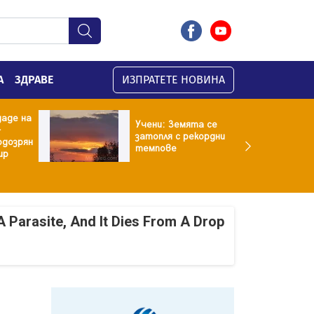
А
ЗДРАВЕ
ИЗПРАТЕТЕ НОВИНА
даде на
Учени: Земята се
-
затопля с рекордни
одозрян
темпове
ир
A Parasite, And It Dies From A Drop