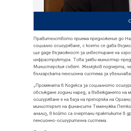
С
Правителството приема предложение до Наро
социално осигуряване, с което се дава възм
ще даде възможност за инвестиране на огром
инфраструктура. Това заяви министър-пред
Министерския съвет. Желязков подчерта, че
българската пенсионна система за увеличава
„Промяната в Кодекса за социалното осигур
обсъждане години наред, а въвеждането на 
осигуряване е на база на препоръка на Орган
министърът на финансите Теменужка Петкова
анализ, в който са очертани практиките в д
пенсионно-осигурителна система.