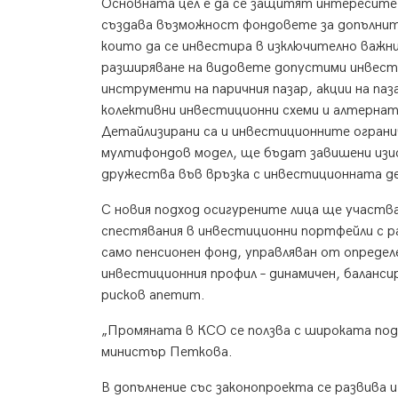
Основната цел е да се защитят интересите н
създава възможност фондовете за допълните
които да се инвестира в изключително важн
разширяване на видовете допустими инвест
инструменти на паричния пазар, акции на па
колективни инвестиционни схеми и алтерна
Детайлизирани са и инвестиционните огран
мултифондов модел, ще бъдат завишени изи
дружества във връзка с инвестиционната д
С новия подход осигурените лица ще участв
спестявания в инвестиционни портфейли с р
само пенсионен фонд, управляван от опреде
инвестиционния профил – динамичен, баланси
рисков апетит.
„Промяната в КСО се ползва с широката под
министър Петкова.
В допълнение със законопроекта се развива 