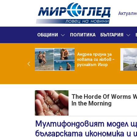
Актуалн
ОБЩИНИ
ПОЛИТИКА
БЪЛГАРИЯ
ма вместо
Андреа призна за
тие: Звезда от
новата си любов –
тковци" е в
руснакът Игор
ница с
окорискова
менност
The Horde Of Worms Will
In the Morning
Мултифондовият модел ще 
българската икономика и 