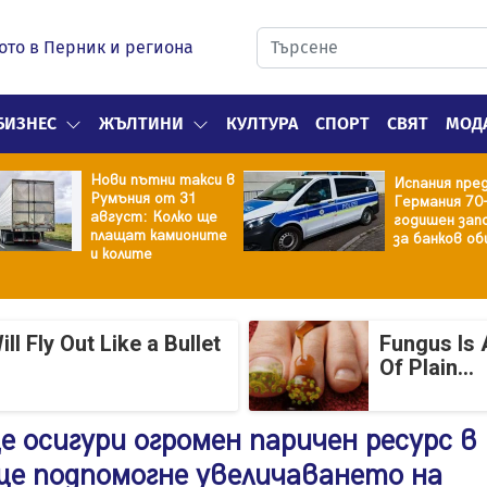
ото в Перник и региона
БИЗНЕС
ЖЪЛТИНИ
КУЛТУРА
СПОРТ
СВЯТ
МОД
Нови пътни такси в
Испания пре
Румъния от 31
Германия 70
август: Колко ще
годишен зап
плащат камионите
за банков об
и колите
 Fly Out Like a Bullet
Fungus Is 
Of Plain...
осигури огромен паричен ресурс в
ще подпомогне увеличаването на