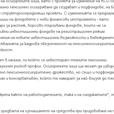
а осигурените лица, като с проекта за изменение на КСО с
лно пенсионно осигуряване да създават и подфондове, на б
и структуроопределящи проекти. С измененията се предлага
иции на фондовете с нови финансови инструменти – като
зари за растеж, борсово търгувани фондове, които не са
тивни инвестиционни фондове на регистрационен режим.
ичения на новите инвестиционни възможности и въвежданет
скванията за кадрова обезпеченост на пенсионноосигурите
ейност.
ат в начина, по който се инвестират техните пенсионни
азличен рисков профил. Осигурените лица ще могат да избир
лено пенсионноосигурително дружество, но също и подфонда
ран и консервативен, който те намират за най-близък до те
крепа както на работодателите, така и на синдикатите“, о
и уредбата на изплащането на средства при придобиване на 