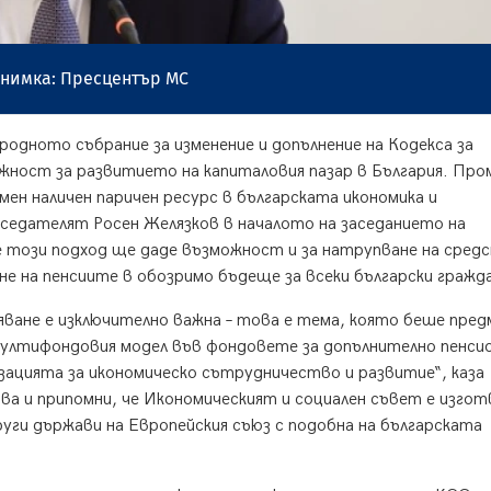
нимка: Пресцентър МС
дното събрание за изменение и допълнение на Кодекса за
ожност за развитието на капиталовия пазар в България. Пр
ен наличен паричен ресурс в българската икономика и
седателят Росен Желязков в началото на заседанието на
 този подход ще даде възможност и за натрупване на сред
не на пенсиите в обозримо бъдеще за всеки български гражд
яване е изключително важна – това е тема, която беше пред
мултифондовия модел във фондовете за допълнително пенси
изацията за икономическо сътрудничество и развитие“, каза
 и припомни, че Икономическият и социален съвет е изгот
руги държави на Европейския съюз с подобна на българската