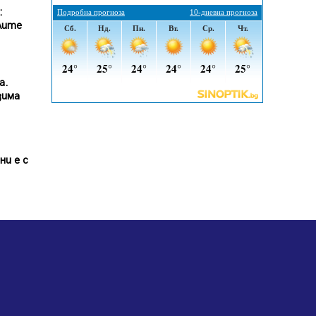
въглищните райони
:
лите
05.08.2026, 14:57
Звезди от световна сцена в
Перник ще пеят на Пернишката
крепост
а.
05.08.2026, 14:01
зима
„Топлофикация Перник“
напредва с дигитализацията на
отчетния процес
ни е с
05.08.2026, 11:48
Радев: Работи се усилено за
спасяване на средствата по
Плана за справедлив преход за
Стара Загора, Кюстендил и
Перник
05.08.2026, 11:34