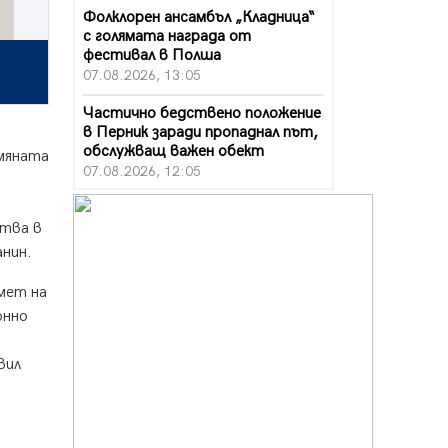
Фолклорен ансамбъл „Кладница“
с голямата награда от
фестивал в Полша
07.08.2026, 13:05
Частично бедствено положение
в Перник заради пропаднал път,
обслужващ важен обект
омяната
07.08.2026, 12:05
Да отговорим на жегите с филм
под звездите днес и утре
ства в
07.08.2026, 10:21
анин.
Първите крачки в помощ на
мет на
пенсионерите в Перник, вече са
онно
факт
07.08.2026, 09:18
вил
Пак ограничават камионите по
магистралите в петък и неделя.
Ето обходните маршрути
07.08.2026, 07:55