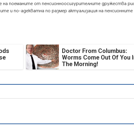
ие на поеманите от пенсионноосигурителните дружества ри
иите и по-адекватна по размер актуализация на пенсионните
oods
Doctor From Columbus:
se
Worms Come Out Of You I
The Morning!