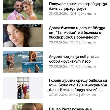
Популярен риалити герой заряза
жена си заради друга
08.08.2026, 12:41 | Жълтини
Драма вместо щастие: Звезда
от "Татковци" е в болница с
високорискова бременност
08.08.2026, 10:13 | Жълтини
Андреа призна за новата си
любов – руснакът Игор
08.08.2026, 10:10 | Жълтини
Глория изригна срещу бившия си
мъж: Беше със 120-килограмова
жена! Искаше бърза печалба...
07.08.2026, 09:40 | Жълтини
Башар Рахал показа най-