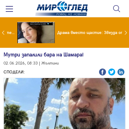
Лияна пропищя от изкуствения интелект
Драма вместо щастие: Звезда от "Татковци" е в болница с високорискова бременност
Мутри запалили бара на Шамара!
02.06.2026, 08:33 | Жълтини
СПОДЕЛИ: