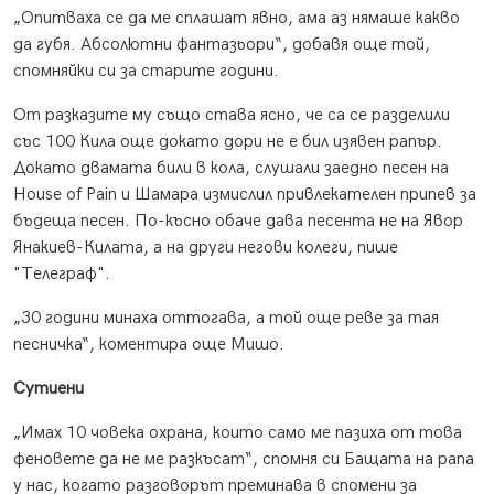
„Опитваха се да ме сплашат явно, ама аз нямаше какво
да губя. Абсолютни фантазьори“, добавя още той,
спомняйки си за старите години.
От разказите му също става ясно, че са се разделили
със 100 Кила още докато дори не е бил изявен рапър.
Докато двамата били в кола, слушали заедно песен на
House of Pain и Шамара измислил привлекателен припев за
бъдеща песен. По-късно обаче дава песента не на Явор
Янакиев-Килата, а на други негови колеги, пише
"Телеграф".
„30 години минаха оттогава, а той още реве за тая
песничка“, коментира още Мишо.
Сутиени
„Имах 10 човека охрана, които само ме пазиха от това
феновете да не ме разкъсат“, спомня си Бащата на рапа
у нас, когато разговорът преминава в спомени за