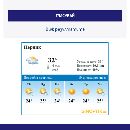
Радев: Работи се активно за запазването на
средствата по Плана за справедлив преход за
ГЛАСУВАЙ
въглищните райони
05.08.2026, 14:57
Виж резултатите
Звезди от световна сцена в Перник ще пеят на
Пернишката крепост
05.08.2026, 14:01
„Топлофикация Перник“ напредва с дигитализацията
на отчетния процес
05.08.2026, 11:48