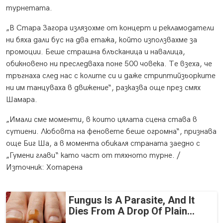
турнетата.
„В Стара Загора излязохме от концерт и рекламодатели
ни бяха дали бус на два етажа, който използвахме за
промоции. Беше страшна блъсканица и навалица,
обикновено ни преследваха поне 500 човека. Те взеха, че
тръгнаха след нас с колите си и даже стриптийзьорките
ни им танцуваха в движение“, разказва още през смях
Шамара.
„Имали сме моменти, в които цялата сцена става в
сутиени. Любовта на феновете беше огромна“, признава
още Биг Ша, а в момента обикаля страната заедно с
„Гумени глави“ като част от тяхното турне. /
Източник: Хотарена
Fungus Is A Parasite, And It
Dies From A Drop Of Plain...