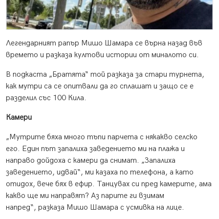
Легендарният рапър Мишо Шамара се върна назад във
времето и разказа култови истории от миналото си.
В подкаста „Братята“ той разказа за стари турнета,
как мутри са се опитвали да го сплашат и защо се е
разделил със 100 Кила.
Камери
„Мутрите бяха много тъпи парчета с някакво селско
его. Един път запалиха заведението ми на плажа и
направо дойдоха с камери да снимат. „Запалиха
заведението, идвай“, ми казаха по телефона, а като
отидох, вече бях в ефир. Танцувах си пред камерите, ама
какво ще ми направят? Аз парите ги взимам
напред“, разказа Мишо Шамара с усмивка на лице.