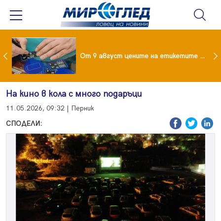
 за изграждане на 13-етажна "мегаджамия" разгневи жителите на Лондон
От 9 август цените на етикетите само в евро
На кино в кола с много подаръци
11.05.2026, 09:32 | Перник
СПОДЕЛИ: