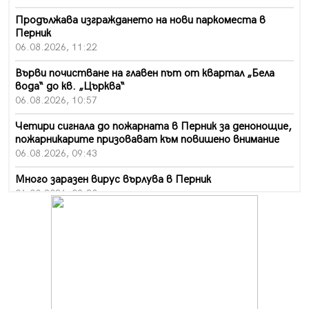
Продължава изграждането на нови паркоместа в
Перник
06.08.2026, 11:22
Върви почистване на главен път от квартал „Бела
вода“ до кв. „Църква“
06.08.2026, 10:57
Четири сигнала до пожарната в Перник за денонощие,
пожарникарите призовават към повишено внимание
06.08.2026, 09:43
Много заразен вирус върлува в Перник
06.08.2026, 09:28
Проверки за спазване правилата за пожарна
безопасност по време на жътвената кампания в
Перник
06.08.2026, 07:51
Ето какви забавления ще има през август в Перник
06.08.2026, 00:48