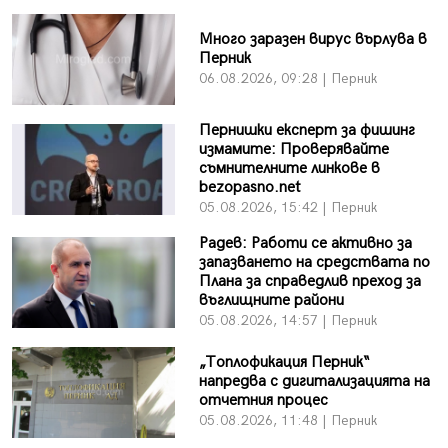
Много заразен вирус върлува в
Перник
06.08.2026, 09:28 | Перник
Пернишки експерт за фишинг
измамите: Проверявайте
съмнителните линкове в
bezopasno.net
05.08.2026, 15:42 | Перник
Радев: Работи се активно за
запазването на средствата по
Плана за справедлив преход за
въглищните райони
05.08.2026, 14:57 | Перник
„Топлофикация Перник“
напредва с дигитализацията на
отчетния процес
05.08.2026, 11:48 | Перник