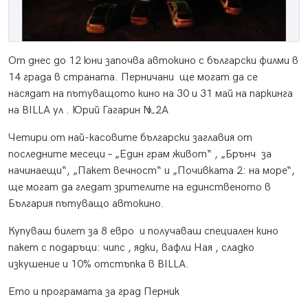
От днес до 12 юни започва автокино с български филми в
14 града в страната. Перничани ще могат да се
насядат на пътуващото кино на 30 и 31 май на паркинга
на BILLA ул . Юрий Гагарин №2А
Четири от най-касовите български заглавия от
последните месеци – „Един грам живот“ , „Брънч за
начинаещи“, „Пакет вечност“ и „Почивката 2: на море“,
ще могат да гледат зрителите на единственото в
България пътуващо автокино.
Купуваш билет за 8 евро и получаваш специален кино
пакет с подаръци: чипс , ядки, вафли Ная , сладко
изкушение и 10% отстъпка в BILLA.
Ето и програмата за град Перник