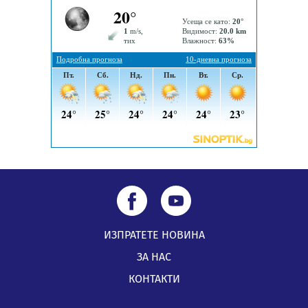
Извънредният и пълномощен посланик на Иран на
посещение в музея в Перник
05.08.2026, 09:02
Млади мъже от Перник в инициатива „Перник
подкрепя своите пенсионери“
05.08.2026, 08:57
ИЗПРАТЕТЕ НОВИНА
ЗА НАС
КОНТАКТИ