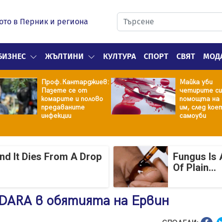
ото в Перник и региона
БИЗНЕС
ЖЪЛТИНИ
КУЛТУРА
СПОРТ
СВЯТ
МОД
Проф.Кантарджиев:
Майка уби
Пазете се от
четирите си
комарите и полово
помощта на 
предаваните
им, след кое
инфекции
самоуби
And It Dies From A Drop
Fungus Is 
Of Plain...
 DARA в обятията на Ервин