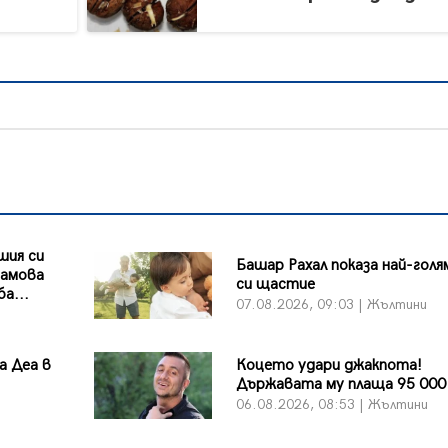
шия си
Башар Рахал показа най-гол
рамова
си щастие
а...
07.08.2026, 09:03 | Жълтини
а Деа в
Коцето удари джакпота!
Държавата му плаща 95 000
06.08.2026, 08:53 | Жълтини