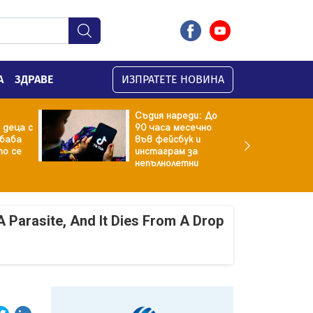
А
ЗДРАВЕ
ИЗПРАТЕТЕ НОВИНА
Съдия нареди: До
 деца с
90 часа месечно
баба
във фейсбук и
то се
инстаграм за
непълнолетни
A Parasite, And It Dies From A Drop