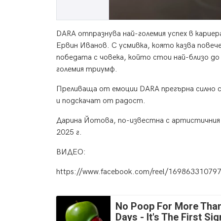
DARA отпразнува най-големия успех в кариера
Ервин Иванов. С усмивка, която казва повеч
победата с човека, който стои най-близо до
големия триумф.
Преливаща от емоции DARA прегърна силно съ
и подскачат от радост.
Дарина Йотова, по-известна с артистичния с
2025 г.
ВИДЕО:
https://www.facebook.com/reel/16986331079
No Poop For More Than
Days - It's The First Sig