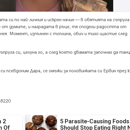
та си по най-личния и искрен начин — в обятията на съпруга
е от думите, и наградата в ръце, тя сподели радостта от
 нея. Момент, изпълнен с топлина, обич и тихо щастие след
пруга си, целуна го, а след което двамата започнах да тан
и псевдоним Дара, се омъжи за половинката си Ервин през 
78220
 2
5 Parasite-Causing Foods
n Of
Should Stop Eating Right