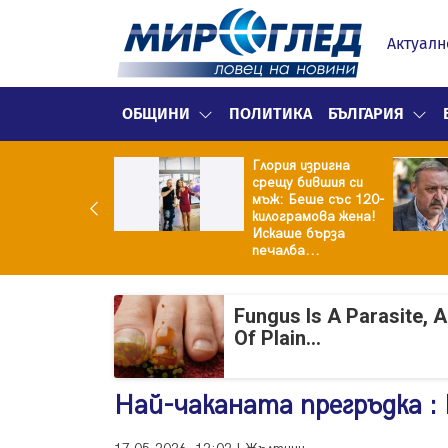
Актуалн
ОБЩИНИ
ПОЛИТИКА
БЪЛГАРИЯ
Глория изригна
ия и майка си
срещу бившия си
троиха къща от
мъж: Беше със 120-
0 стъклени
килограмова жена!
илки
Искаше бърза
печалба...
Fungus Is A Parasite, 
Of Plain...
Най-чаканата прегръдка :