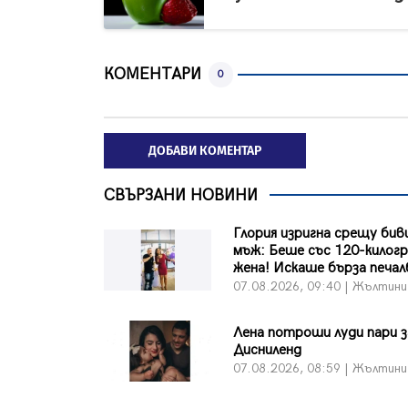
КОМЕНТАРИ
0
ДОБАВИ КОМЕНТАР
СВЪРЗАНИ НОВИНИ
Глория изригна срещу бив
мъж: Беше със 120-килог
жена! Искаше бърза печалб
07.08.2026, 09:40 | Жълтини
Лена потроши луди пари з
Дисниленд
07.08.2026, 08:59 | Жълтини