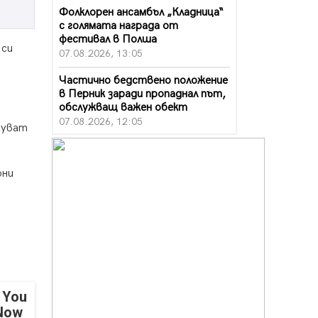
Фолклорен ансамбъл „Кладница“
с голямата награда от
фестивал в Полша
 си
07.08.2026, 13:05
Частично бедствено положение
в Перник заради пропаднал път,
обслужващ важен обект
07.08.2026, 12:05
цуват
Да отговорим на жегите с филм
под звездите днес и утре
юни
07.08.2026, 10:21
Първите крачки в помощ на
пенсионерите в Перник, вече са
факт
07.08.2026, 09:18
Пак ограничават камионите по
магистралите в петък и неделя.
 You
Ето обходните маршрути
 Now
07.08.2026, 07:55