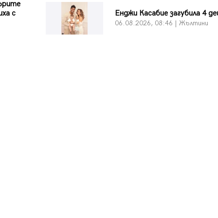
дърите
иха с
Енджи Касабие загубила 4 де
06.08.2026, 08:46 | Жълтини
и