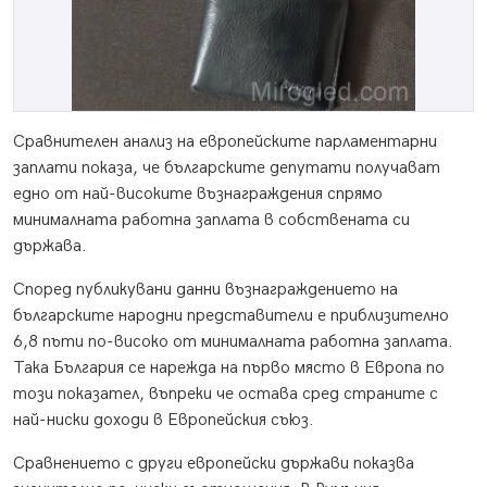
Сравнителен анализ на европейските парламентарни
заплати показа, че българските депутати получават
едно от най-високите възнаграждения спрямо
минималната работна заплата в собствената си
държава.
Според публикувани данни възнаграждението на
българските народни представители е приблизително
6,8 пъти по-високо от минималната работна заплата.
Така България се нарежда на първо място в Европа по
този показател, въпреки че остава сред страните с
най-ниски доходи в Европейския съюз.
Сравнението с други европейски държави показва