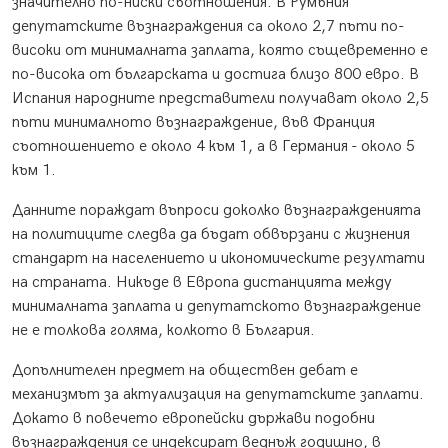
значително по-ниски съотношения. В Румъния
депутатските възнаграждения са около 2,7 пъти по-
високи от минималната заплата, която същевременно е
по-висока от българската и достига близо 800 евро. В
Испания народните представители получават около 2,5
пъти минималното възнаграждение, във Франция
съотношението е около 4 към 1, а в Германия - около 5
към 1.
Данните пораждат въпроси доколко възнагражденията
на политиците следва да бъдат обвързани с жизнения
стандарт на населението и икономическите резултати
на страната. Никъде в Европа дистанцията между
минималната заплата и депутатското възнаграждение
не е толкова голяма, колкото в България.
Допълнителен предмет на обществен дебат е
механизмът за актуализация на депутатските заплати.
Докато в повечето европейски държави подобни
възнаграждения се индексират веднъж годишно, в