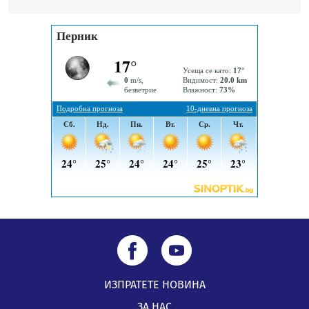
„Топлофикация Перник“ напредва с дигитализацията
на отчетния процес
05.08.2026, 11:48
Радев: Работи се усилено за спасяване на средствата
по Плана за справедлив преход за Стара Загора,
Кюстендил и Перник
05.08.2026, 11:34
ИЗПРАТЕТЕ НОВИНА
ЗА НАС