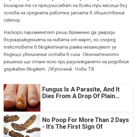
България те се преизчисляват на всеки три месеца въз
основа на средната работна заплата в обществения
сектор.
Наскоро парламентът реши временно да замрази
възнагражденията на нивата от март, но според
текстовете в бюджетната рамка механизмът за
бъдещо увеличение остава в сила. Окончателното
решение ще стане ясно при разглеждането на редовния
държавен бюджет. /Източник: Нова ТВ
Fungus Is A Parasite, And It
Dies From A Drop Of Plain...
No Poop For More Than 2 Days
- It's The First Sign Of