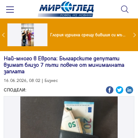
 и майка си построиха къща от 8000 стъклени бутилки
Глория изригна срещу бившия си мъж: Беше със 120-килограмова жена! Искаше бърза печалба...
Най-много в Европа: Българските депутати
взимат близо 7 пъти повече от минималната
заплата
16.06.2026, 08:02 | Бизнес
СПОДЕЛИ: