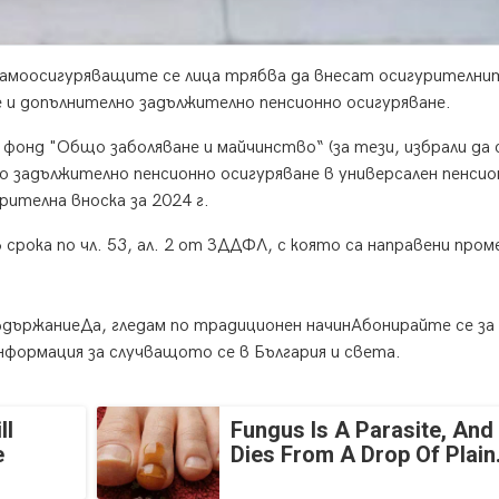
о самоосигуряващите се лица трябва да внесат осигурителни
 и допълнително задължително пенсионно осигуряване.
 фонд "Общо заболяване и майчинство“ (за тези, избрали да 
но задължително пенсионно осигуряване в универсален пенсио
рителна вноска за 2024 г.
 срока по чл. 53, ал. 2 от ЗДДФЛ, с която са направени пром
ъдържаниеДа, гледам по традиционен начинАбонирайте се за
информация за случващото се в България и света.
ll
Fungus Is A Parasite, And 
e
Dies From A Drop Of Plain.