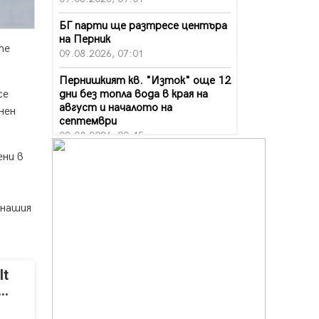
БГ парти ще разтресе центъра
на Перник
те
09.08.2026, 07:01
Пернишкият кв. "Изток" още 12
дни без топла вода в края на
се
август и началото на
нен
септември
09.08.2026, 00:45
ени в
Перник дава 20 млн. евро за
сметопочистване
08.08.2026, 00:24
 нашия
Феновете на "Миньор"
превземат Разлог
07.08.2026, 14:52
Ремонтът на ул. "Ален мак" в
It
Перник е в заключителен етап
..
07.08.2026, 14:10