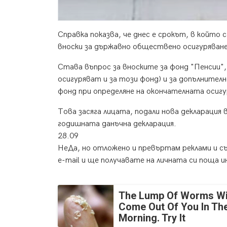
Справка показва, че днес е срокът, в койт
вноски за държавно обществено осигуряване
Става въпрос за вноските за фонд "Пенсии",
осигуряват и за този фонд) и за допълнител
фонд при определяне на окончателната осигу
Това засяга лицата, подали нова декларация в
годишната данъчна декларация.
28.09
НеДа, но отложено и превъртам реклами и с
e-mail и ще получавате на личната си поща 
The Lump Of Worms Wi
Come Out Of You In Th
Morning. Try It