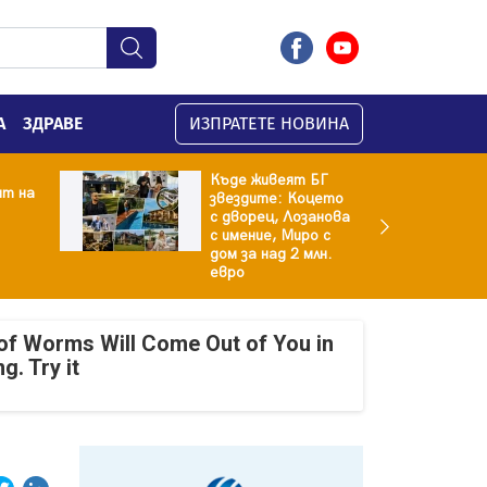
А
ЗДРАВЕ
ИЗПРАТЕТЕ НОВИНА
Къде живеят БГ
ят на
звездите: Коцето
с дворец, Лозанова
с имение, Миро с
дом за над 2 млн.
евро
of Worms Will Come Out of You in
g. Try it