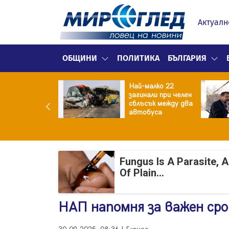
Актуалн
ОБЩИНИ
ПОЛИТИКА
БЪЛГАРИЯ
нският
Най-малко 22
зидент: Искаме
загинали при челен
разумение със
сблъсък между два
 , но без
автобуса
промиси
Fungus Is A Parasite, 
Of Plain...
НАП напомня за важен сро