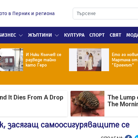
ото в Перник и региона
БИЗНЕС
ЖЪЛТИНИ
КУЛТУРА
СПОРТ
СВЯТ
МОД
И Ники Кънчев се
Ето го нови
разведе тайно
Мартина от
като Геро
"Ергенът"
And It Dies From A Drop
The Lump 
The Mornin
к, засягащ самоосигуряващите се