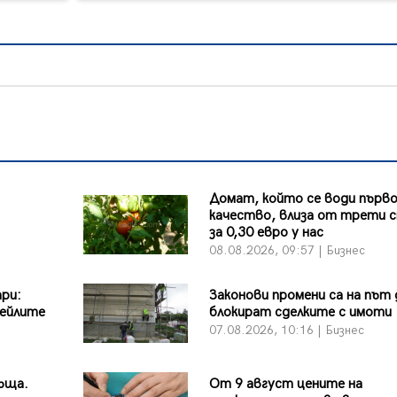
Домат, който се води първ
качество, влиза от трети 
за 0,30 евро у нас
08.08.2026, 09:57 | Бизнес
ари:
Законови промени са на път 
ейлите
блокират сделките с имоти
07.08.2026, 10:16 | Бизнес
ъща.
От 9 август цените на