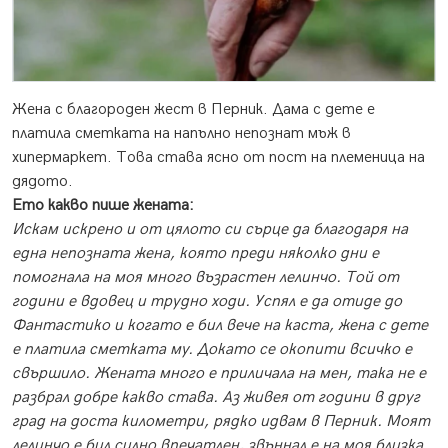
Жена с благороден жест в Перник. Дама с дете е
платила сметката на напълно непознат мъж в
хипермаркет. Това става ясно от пост на племеница на
дядото.
Ето какво пише жената:
Искам искрено и от цялото си сърце да благодаря на
една непозната жена, която преди няколко дни е
помогнала на моя много възрастен лелинчо. Той от
години е вдовец и трудно ходи. Успял е да отиде до
Фантастико и когато е бил вече на каста, жена с дете
е платила сметката му. Докато се окопити всичко е
свършило. Жената много е приличала на мен, така не е
разбрал добре какво става. Аз живея от години в друг
град на доста километри, рядко идвам в Перник. Моят
лелинчо е бил силно впечатлен, звъннал е на моя близка