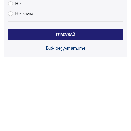
Много заразен вирус върлува в Перник
Не
06.08.2026, 09:28
Не знам
Проверки за спазване правилата за пожарна
безопасност по време на жътвената кампания в
Перник
ГЛАСУВАЙ
06.08.2026, 07:51
Ето какви забавления ще има през август в Перник
Виж резултатите
06.08.2026, 00:48
Пернишки експерт за фишинг измамите:
Проверявайте съмнителните линкове в bezopasno.net
05.08.2026, 15:42