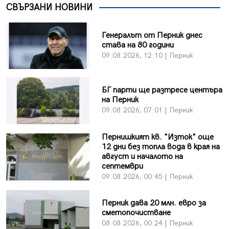
СВЪРЗАНИ НОВИНИ
Генералът от Перник днес
става на 80 години
09.08.2026, 12:10 | Перник
БГ парти ще разтресе центъра
на Перник
09.08.2026, 07:01 | Перник
Пернишкият кв. "Изток" още
12 дни без топла вода в края на
август и началото на
септември
09.08.2026, 00:45 | Перник
Перник дава 20 млн. евро за
сметопочистване
08.08.2026, 00:24 | Перник