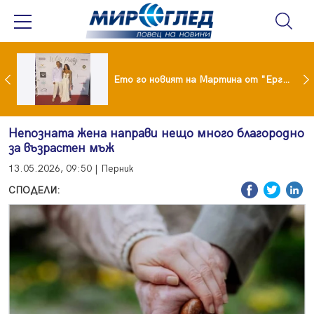
ики Кънчев се разведе тайно като Геро
Ето го новият на Мартина от "Ергенът"
Непозната жена направи нещо много благородно
за възрастен мъж
13.05.2026, 09:50 | Перник
СПОДЕЛИ: