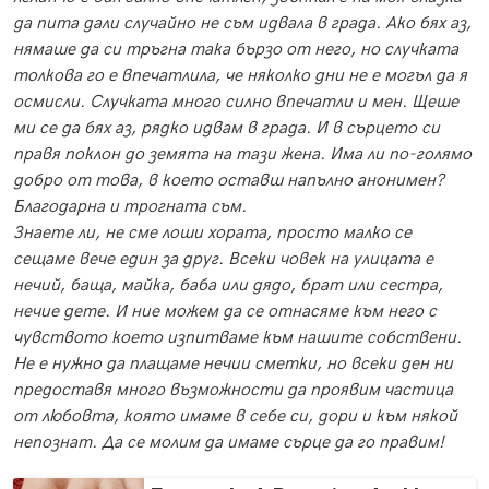
да пита дали случайно не съм идвала в града. Ако бях аз,
нямаше да си тръгна така бързо от него, но случката
толкова го е впечатлила, че няколко дни не е могъл да я
осмисли. Случката много силно впечатли и мен. Щеше
ми се да бях аз, рядко идвам в града. И в сърцето си
правя поклон до земята на тази жена. Има ли по-голямо
добро от това, в което оставш напълно анонимен?
Благодарна и трогната съм.
Знаете ли, не сме лоши хората, просто малко се
сещаме вече един за друг. Всеки човек на улицата е
нечий, баща, майка, баба или дядо, брат или сестра,
нечие дете. И ние можем да се отнасяме към него с
чувството което изпитваме към нашите собствени.
Не е нужно да плащаме нечии сметки, но всеки ден ни
предоставя много възможности да проявим частица
от любовта, която имаме в себе си, дори и към някой
непознат. Да се молим да имаме сърце да го правим!