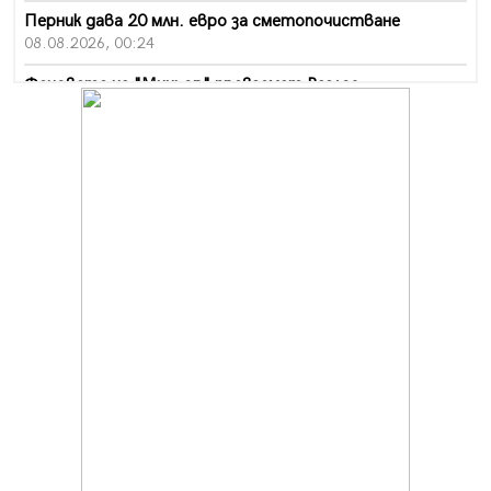
Перник дава 20 млн. евро за сметопочистване
08.08.2026, 00:24
Феновете на "Миньор" превземат Разлог
07.08.2026, 14:52
Ремонтът на ул. "Ален мак" в Перник е в заключителен
етап
07.08.2026, 14:10
Фолклорен ансамбъл „Кладница“ с голямата награда от
фестивал в Полша
07.08.2026, 13:05
Частично бедствено положение в Перник заради
пропаднал път, обслужващ важен обект
07.08.2026, 12:05
Да отговорим на жегите с филм под звездите днес и
утре
07.08.2026, 10:21
Първите крачки в помощ на пенсионерите в Перник,