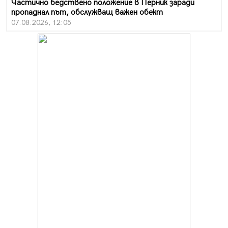
Частично бедствено положение в Перник заради
пропаднал път, обслужващ важен обект
07.08.2026, 12:05
Да отговорим на жегите с филм под звездите днес и
утре
07.08.2026, 10:21
Първите крачки в помощ на пенсионерите в Перник,
вече са факт
07.08.2026, 09:18
Пак ограничават камионите по магистралите в петък
и неделя. Ето обходните маршрути
07.08.2026, 07:55
Ето какво вдъхнови Здравка Евтимова за новата ѝ
книга
07.08.2026, 00:11
Продължава изграждането на нови паркоместа в
Перник
06.08.2026, 11:22