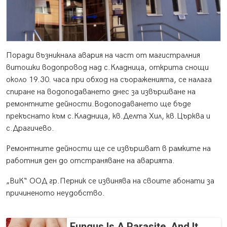
Поради възникнала авария на част от магистралния
витошки водопровод над с.Кладница, открита снощи
около 19.30. часа при обход на съораженията, се налага
спиране на водоподаването днес за извършване на
ремонтните дейности.Водоподаването ще бъде
прекъснато към с.Кладница, кв.Делта Хил, кв.Църква и
с.Драгичево.
Ремонтните дейности ще се извършват в рамките на
работния ден до отстраняване на аварията.
„ВиК“ ООД гр.Перник се извинява на своите абонати за
причиненото неудобство.
Fungus Is A Parasite, And It