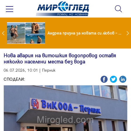
Драма вместо щастие: Звезда от "Татковци" е в болница с високорискова бременност
Андреа призна за новата си любов – руснакът Игор
Нова авария на витошкия водопровод оставя
няколко населени места без вода
06.07.2026, 10:01 | Перник
СПОДЕЛИ: