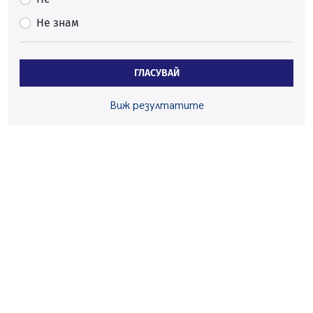
На 95 години почина Лиляна Десова
Не знам
05.08.2026, 15:18
Радев: Работи се активно за запазването на
средствата по Плана за справедлив преход за
ГЛАСУВАЙ
въглищните райони
05.08.2026, 14:57
Виж резултатите
Звезди от световна сцена в Перник ще пеят на
Пернишката крепост
05.08.2026, 14:01
„Топлофикация Перник“ напредва с дигитализацията
на отчетния процес
05.08.2026, 11:48