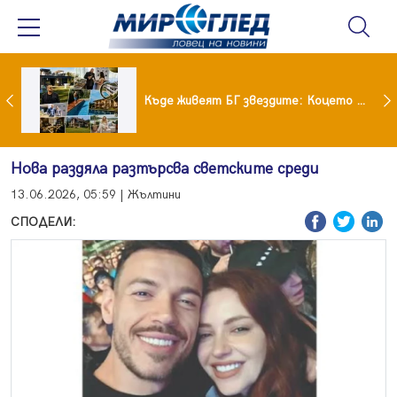
Ето го новият на Мартина от "Ергенът"
Къде живеят БГ звездите: Коцето с дворец, Лозанова с имение, Миро с дом за над 2 млн. евро
Нова раздяла разтърсва светските среди
13.06.2026, 05:59 | Жълтини
СПОДЕЛИ: