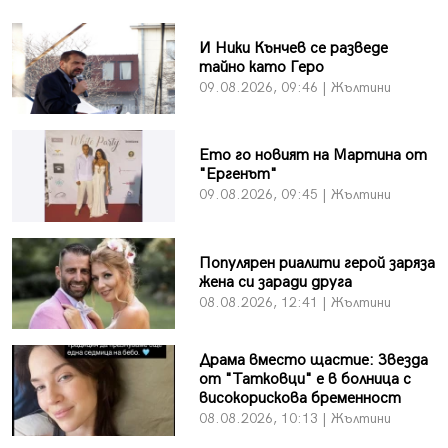
И Ники Кънчев се разведе
тайно като Геро
09.08.2026, 09:46 | Жълтини
Ето го новият на Мартина от
"Ергенът"
09.08.2026, 09:45 | Жълтини
Популярен риалити герой заряза
жена си заради друга
08.08.2026, 12:41 | Жълтини
Драма вместо щастие: Звезда
от "Татковци" е в болница с
високорискова бременност
08.08.2026, 10:13 | Жълтини