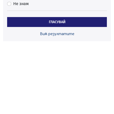
Не знам
Перник
06.08.2026, 07:51
Ето какви забавления ще има през август в Перник
ГЛАСУВАЙ
06.08.2026, 00:48
Пернишки експерт за фишинг измамите:
Виж резултатите
Проверявайте съмнителните линкове в bezopasno.net
05.08.2026, 15:42
На 95 години почина Лиляна Десова
05.08.2026, 15:18