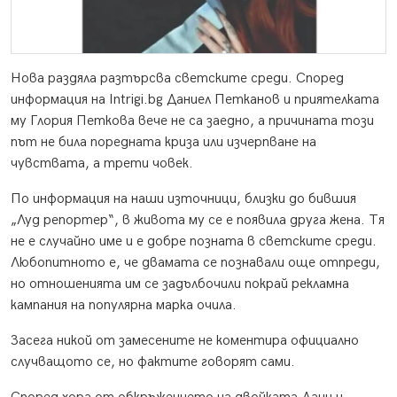
Нова раздяла разтърсва светските среди. Според
информация на Intrigi.bg Даниел Петканов и приятелката
му Глория Петкова вече не са заедно, а причината този
път не била поредната криза или изчерпване на
чувствата, а трети човек.
По информация на наши източници, близки до бившия
„Луд репортер“, в живота му се е появила друга жена. Тя
не е случайно име и е добре позната в светските среди.
Любопитното е, че двамата се познавали още отпреди,
но отношенията им се задълбочили покрай рекламна
кампания на популярна марка очила.
Засега никой от замесените не коментира официално
случващото се, но фактите говорят сами.