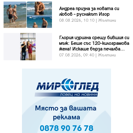
Андреа призна за новата си
любов – руснакът Игор
08.08.2026, 10:10 | Жълтини
Глория изригна срещу бившия си
мъж: Беше със 120-килограмова
жена! Искаше бърза печалба...
07.08.2026, 09:40 | Жълтини