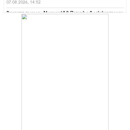
07.08.2026, 14:52
Ремонтът на ул. "Ален мак" в Перник е в заключителен
етап
07.08.2026, 14:10
Фолклорен ансамбъл „Кладница“ с голямата награда от
фестивал в Полша
07.08.2026, 13:05
Частично бедствено положение в Перник заради
пропаднал път, обслужващ важен обект
07.08.2026, 12:05
Да отговорим на жегите с филм под звездите днес и
утре
07.08.2026, 10:21
Първите крачки в помощ на пенсионерите в Перник,
вече са факт
07.08.2026, 09:18
Пак ограничават камионите по магистралите в петък