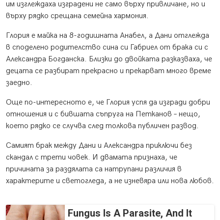
им изглеждаха изградени не само върху привличане, но и
върху рядко срещана семейна хармония.
Глория е майка на 8-годишната Анабел, а Дани отглежда
в споделено родителство сина си Габриел от брака си с
Александра Богданска. Близки до двойката разказваха, че
децата се разбират прекрасно и прекарват много време
заедно.
Още по-интересното е, че Глория успя да изгради добри
отношения и с бившата съпруга на Петканов – нещо,
което рядко се случва след толкова публичен развод.
Самият брак между Дани и Александра приключи без
скандал с трети човек. И двамата признаха, че
причината за раздялата са натрупани различия в
характерите и светогледа, а не изневяра или нова любов.
Fungus Is A Parasite, And It