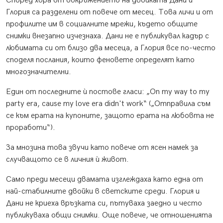
Според хора от обкръжението на двойката Дани и
Глория са разделени от повече от месец. Това личи и от
профилите им в социалните мрежи, където общите
снимки внезапно изчезнаха. Дани не е публикувал кадър с
любимата си от близо два месеца, а Глория все по-често
споделя послания, които феновете определят като
многозначителни.
Един от последните ѝ постове гласи: „On my way to my
party era, cause my love era didn't work“ („Отправила съм
се към ерата на купоните, защото ерата на любовта не
проработи“).
За мнозина това звучи като повече от ясен намек за
случващото се в личния ѝ живот.
Само преди месеци двамата изглеждаха като една от
най-стабилните двойки в светските среди. Глория и
Дани не криеха връзката си, пътуваха заедно и често
публикуваха общи снимки. Още повече, че отношенията